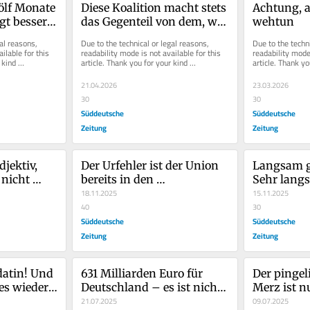
lf Monate 
Diese Koalition macht stets 
Achtung, ab
t besser 
das Gegenteil von dem, was 
wehtun
sie ankündigt
al reasons, 
Due to the technical or legal reasons, 
Due to the techni
ilable for this 
readability mode is not available for this 
readability mode 
kind 
article. Thank you for your kind 
article. Thank yo
understanding.
understanding.
21.04.2026
23.03.2026
30
30
Süddeutsche
Süddeutsche
Zeitung
Zeitung
jektiv, 
Der Urfehler ist der Union 
Langsam ge
nicht 
bereits in den 
Sehr lang
Koalitionsverhandlungen 
18.11.2025
15.11.2025
passiert
40
30
Süddeutsche
Süddeutsche
Zeitung
Zeitung
tin! Und 
631 Milliarden Euro für 
Der pingeli
es wieder 
Deutschland – es ist nicht 
Merz ist n
ion und 
alles nur hoffnungslos
21.07.2025
Dreivierte
09.07.2025