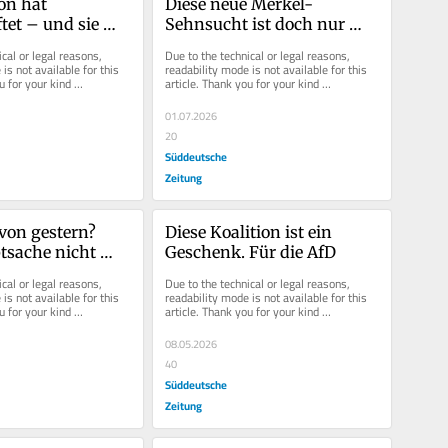
on hat 
Diese neue Merkel-
tet – und sie 
Sehnsucht ist doch nur 
Vergesslichkeit
cal or legal reasons, 
Due to the technical or legal reasons, 
is not available for this 
readability mode is not available for this 
u for your kind 
article. Thank you for your kind 
understanding.
01.07.2026
20
Süddeutsche
Zeitung
on gestern? 
Diese Koalition ist ein 
tsache nicht 
Geschenk. Für die AfD
cal or legal reasons, 
Due to the technical or legal reasons, 
is not available for this 
readability mode is not available for this 
u for your kind 
article. Thank you for your kind 
understanding.
08.05.2026
40
Süddeutsche
Zeitung