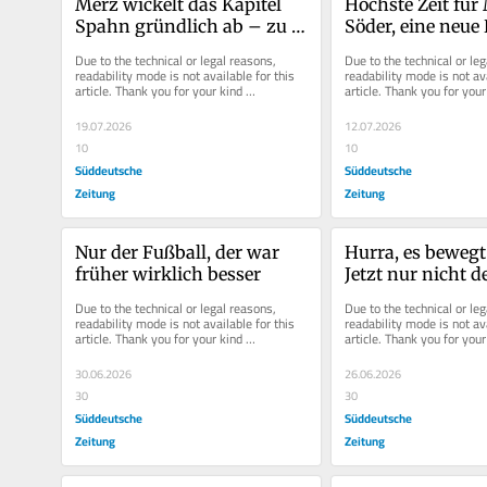
Merz wickelt das Kapitel 
Höchste Zeit für
Spahn gründlich ab – zu 
Söder, eine neue P
Recht
aufzulegen
Due to the technical or legal reasons, 
Due to the technical or leg
readability mode is not available for this 
readability mode is not ava
article. Thank you for your kind 
article. Thank you for your 
understanding.
understanding.
19.07.2026
12.07.2026
10
10
Süddeutsche
Süddeutsche
Zeitung
Zeitung
Nur der Fußball, der war 
Hurra, es bewegt 
früher wirklich besser
Jetzt nur nicht d
abwürgen
Due to the technical or legal reasons, 
Due to the technical or leg
readability mode is not available for this 
readability mode is not ava
article. Thank you for your kind 
article. Thank you for your 
understanding.
understanding.
30.06.2026
26.06.2026
30
30
Süddeutsche
Süddeutsche
Zeitung
Zeitung