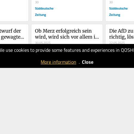
30
30
Süddeutsche
Süddeutsche
Zeitung
Zeitung
wurf der 
Ob Merz erfolgreich sein 
Die AfD zu 
e gewagte 
wird, wird sich vor allem in 
richtig, lö
kunft
der Innenpolitik 
30.05.2025
Grundpro
22.05.2025
We use cookies to provide some features and experiences in QOSH
entscheiden
30
40
Süddeutsche
Süddeutsche
More information
.
Close
Zeitung
Zeitung