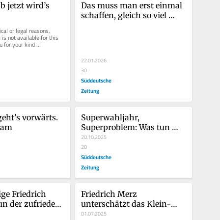
 jetzt wird’s 
Das muss man erst einmal 
schaffen, gleich so viel 
Schaden anzurichten
cal or legal reasons, 
is not available for this 
u for your kind 
22.01.2026
30
Süddeutsche
Zeitung
ht’s vorwärts. 
Superwahljahr, 
sam
Superproblem: Was tun 
gegen die AfD?
20.10.2025
20
Süddeutsche
Zeitung
ge Friedrich 
Friedrich Merz 
un der zufriedene 
unterschätzt das Klein-
l-Kanzler
Klein der Innenpolitik
01.07.2025