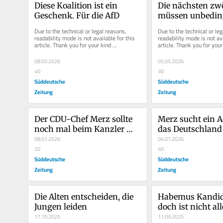
Diese Koalition ist ein 
Die nächsten zwö
Geschenk. Für die AfD
müssen unbeding
werden
Due to the technical or legal reasons, 
Due to the technical or leg
readability mode is not available for this 
readability mode is not ava
article. Thank you for your kind 
article. Thank you for your 
understanding.
understanding.
08.05.2026
05.05.2026
40
30
Süddeutsche
Süddeutsche
Zeitung
Zeitung
Der CDU-Chef Merz sollte 
Merz sucht ein Ad
noch mal beim Kanzler 
das Deutschland 
Merz nachfragen
08.01.2026
schadet
04.01.2026
20
40
Süddeutsche
Süddeutsche
Zeitung
Zeitung
Die Alten entscheiden, die 
Habemus Kandida
Jungen leiden
doch ist nicht all
17.10.2025
gut zwischen Un
11.09.2025