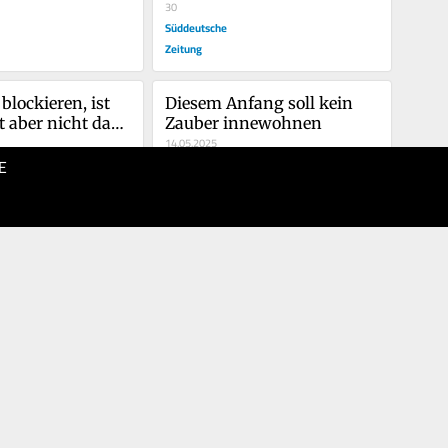
30
Süddeutsche
Zeitung
blockieren, ist 
Diesem Anfang soll kein 
st aber nicht das 
Zauber innewohnen
blem
14.05.2025
E
40
Süddeutsche
Zeitung