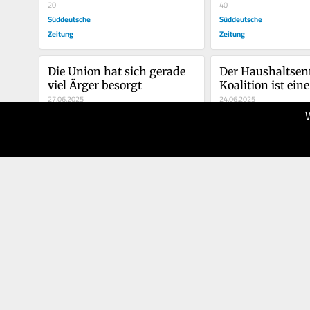
20
SPD
40
Süddeutsche
Süddeutsche
Zeitung
Zeitung
Die Union hat sich gerade 
Der Haushaltsent
viel Ärger besorgt
Koalition ist ein
27.06.2025
Wette auf die Zu
24.06.2025
40
30
Süddeutsche
Süddeutsche
Zeitung
Zeitung