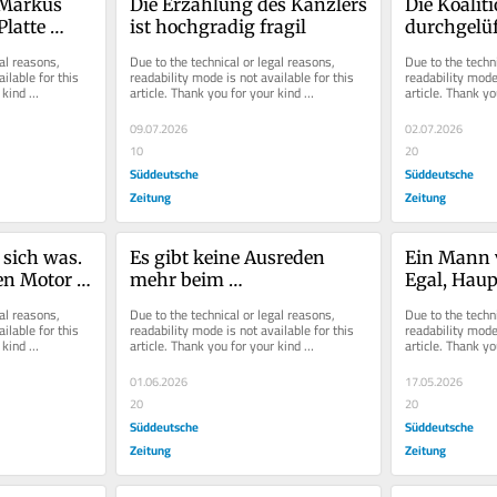
 Markus 
Die Erzählung des Kanzlers 
Die Koaliti
latte 
ist hochgradig fragil
durchgelüf
liefert
al reasons, 
Due to the technical or legal reasons, 
Due to the techni
ilable for this 
readability mode is not available for this 
readability mode 
kind 
article. Thank you for your kind 
article. Thank yo
understanding.
understanding.
09.07.2026
02.07.2026
10
20
Süddeutsche
Süddeutsche
Zeitung
Zeitung
sich was. 
Es gibt keine Ausreden 
Ein Mann v
en Motor 
mehr beim 
Egal, Haup
Sondervermögen
langweilig
al reasons, 
Due to the technical or legal reasons, 
Due to the techni
ilable for this 
readability mode is not available for this 
readability mode 
kind 
article. Thank you for your kind 
article. Thank yo
understanding.
understanding.
01.06.2026
17.05.2026
20
20
Süddeutsche
Süddeutsche
Zeitung
Zeitung