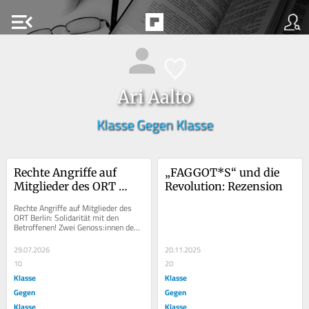
menu_open
Ari Aalto
Klasse Gegen Klasse
Rechte Angriffe auf 
„FAGGOT*S“ und die 
Mitglieder des ORT 
Revolution: Rezension
Berlin: Solidarität mit 
Rechte Angriffe auf Mitglieder des 
den Betroffenen!
ORT Berlin: Solidarität mit den 
Betroffenen! Zwei Genoss:innen des 
Offenen Roten Treffens Berlin wurden 
letzte...
29.07.2026
20.11.2025
10
20
Klasse
Klasse
Gegen
Gegen
Klasse
Klasse