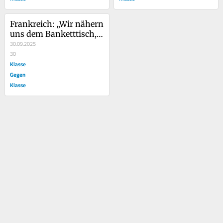
Frankreich: „Wir nähern 
uns dem Banketttisch, 
an dem sie wie die 
30.09.2025
Schweine fressen“
30
Klasse
Gegen
Klasse