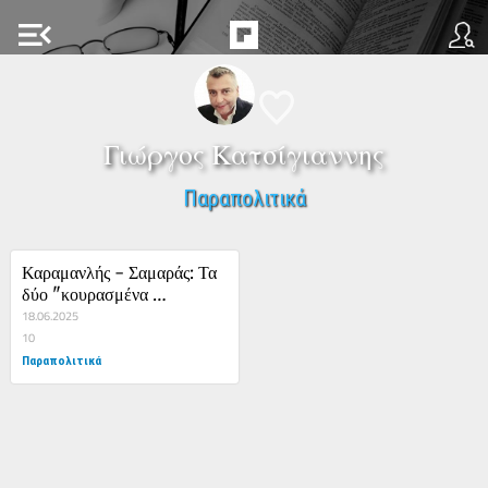
menu_open
Γιώργος Κατσίγιαννης
Παραπολιτικά
Καραμανλής - Σαμαράς: Τα 
δύο "κουρασμένα 
παλικάρια"
18.06.2025
10
Παραπολιτικά