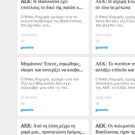
AEK: Η Βασίλισσα έχει 
ΑΕΚ: Η ισχυρή Ένωσ
επιτέλους το δικό της παλάτι και 
σε όλα τα μέτωπα
ανοίγει τα φτερά της
Ο Νίκος Καρφής γράφει για το... 
O Nίκος Καρφής γράφε
αιώνιο πρόβλημα της Βασίλισσας 
πολύ θετικές εξελίξει
που βρίσκει για...
που βλέπει την...
22.07.2026
07.07.2026
20
20
gazzetta
gazzetta
Μπράνσον: Έπεσε, σηκώθηκε, 
ΑΕΚ: Το «σπίτι» της
νίκησε και συνεχίζει να κουβαλά 
αλλάξει επίπεδο και 
το όνειρο της Νέας Υόρκης
πλάνο
Ο Νίκος Καρφής γράφει για τον 
O Nίκος Καρφής γράφε
Τζέιλεν Μπράνσον που έχει 
σπουδαίο μαντάτο για 
αναλάβει μια από τις πιο...
της ΑΕΚ, τη SUNEL Aren
για το πλάνο της Ένωσ
νέα σεζόν.
04.06.2026
02.06.2026
30
30
gazzetta
gazzetta
AEK: Από τη λύπη μέχρι τη 
AEK: Οι πολεμιστές 
χαρά μια... προσγειώση δρόμος, 
Βασίλισσας είχαν πρ