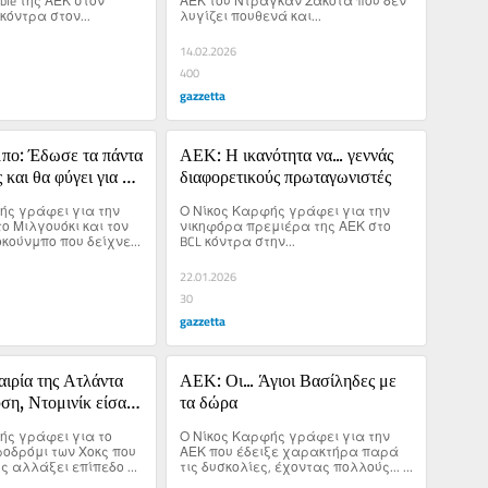
ible της ΑΕΚ στον 
ΑΕΚ του Ντράγκαν Σάκοτα που δεν 
κόντρα στον...
λυγίζει πουθενά και...
14.02.2026
400
gazzetta
πο: Έδωσε τα πάντα 
ΑΕΚ: Η ικανότητα να... γεννάς 
και θα φύγει για να 
διαφορετικούς πρωταγωνιστές
αυτά που αξίζει
ής γράφει για την 
Ο Νίκος Καρφής γράφει για την 
 Μιλγουόκι και τον 
νικηφόρα πρεμιέρα της ΑΕΚ στο 
κούνμπο που δείχνει 
BCL κόντρα στην...
ι άλλο. Η ώρα της 
χει φτάσει.
22.01.2026
30
gazzetta
ιρία της Ατλάντα 
ΑΕΚ: Οι... Άγιοι Βασίληδες με 
υση, Ντομινίκ είσαι 
τα δώρα
ής γράφει για το 
Ο Νίκος Καρφής γράφει για την 
οδρόμι των Χοκς που 
ΑΕΚ που έδειξε χαρακτήρα παρά 
ς αλλάξει επίπεδο 
τις δυσκολίες, έχοντας πολλούς... 
.. σφήνα στην 
Άγιους Βασίληδες στο παρκέ.