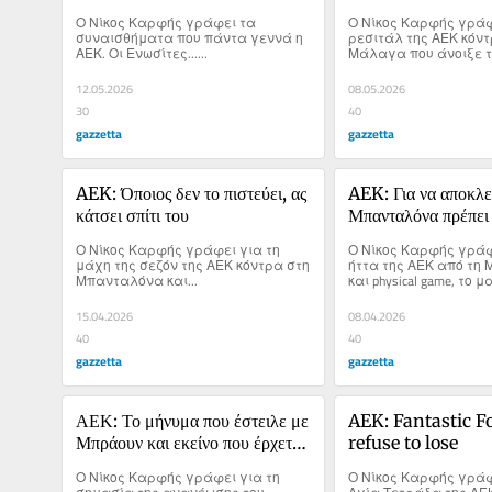
μια ομάδα που γεννά 
το τζάμπολ
Ο Νίκος Καρφής γράφει τα 
Ο Νίκος Καρφής γράφε
συναίσθημα
συναισθήματα που πάντα γεννά η 
ρεσιτάλ της ΑΕΚ κόντ
ΑΕΚ. Οι Ενωσίτες......
Μάλαγα που άνοιξε το
να πάρει αυτό που δικ
12.05.2026
08.05.2026
30
40
gazzetta
gazzetta
AEK: Όποιος δεν το πιστεύει, ας 
AEK: Για να αποκλεί
κάτσει σπίτι του
Μπανταλόνα πρέπει να
δείρεις κι εσύ
Ο Νίκος Καρφής γράφει για τη 
Ο Νίκος Καρφής γράφε
μάχη της σεζόν της ΑΕΚ κόντρα στη 
ήττα της ΑΕΚ από τη
Μπανταλόνα και...
και physical game, το μα
15.04.2026
08.04.2026
40
40
gazzetta
gazzetta
ΑΕΚ: Το μήνυμα που έστειλε με 
AEK: Fantastic Fo
Μπράουν και εκείνο που έρχεται 
refuse to lose
στο Βερολίνο
Ο Νίκος Καρφής γράφει για τη 
Ο Νίκος Καρφής γράφει