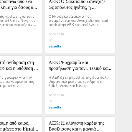
αραπάνω από ένα 
ΑΕΚ: Ο Σάκοτα που συνεχίζει 
λημα για όσους δεν 
ως απόλυτος ηγέτης, η 
 να πιστεύουν
παρακαταθήκη του 
ής γράφει για τους 
Ο Ντράγκαν Σάκοτα που 
Αγγελόπουλου και το ΝΒΑ 
ταθλητές Νικς που... 
αναμένεται να συνεχίσει ως head 
 κατάρα και πήραν 
coach στην ΑΕΚ και απόλυτος...
Εurope
μα πολύ 
πό έναν απλό τίτλο.
06.06.2026
30
gazzetta
ή αντίδραση στη 
ΑΕΚ: Ψυχραιμία και 
» και η υπόθεση 
προσήλωση για τον... τελικό και 
ανεβασμένος Χαραλαμπόπουλος
ς γράφει για την 
Η ΑΕΚ έχει μπροστά της ένα πολύ 
ψε τα κομμάτια της 
σημαντικό ματς με τον Άρη στη 
 μετά τον...
SUNEL Arena και Νίκος...
20.05.2026
30
gazzetta
ιμη από καιρό, 
ΑΕΚ: H αλύγιστη καρδιά της 
α μάχες στο Final 
Βασίλισσας και η μαγκιά 