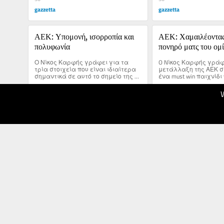
gazzetta
gazzetta
ΑΕΚ: Υπομονή, ισορροπία και 
ΑΕΚ: Χαμαιλέοντας 
πολυφωνία
πονηρό ματς του ομ
Ο Νίκος Καρφής γράφει για τα 
O Nίκος Καρφής γράφει
τρία στοιχεία που είναι ιδιαίτερα 
μετάλλαξη της ΑΕΚ σ
σημαντικά σε αυτό το σημείο της 
ένα must win παιχνίδι 
σεζόν για την ΑΕΚ.
ξεκλειδώνει την πρωτ
14.10.2025
09.10.2025
30
40
gazzetta
gazzetta