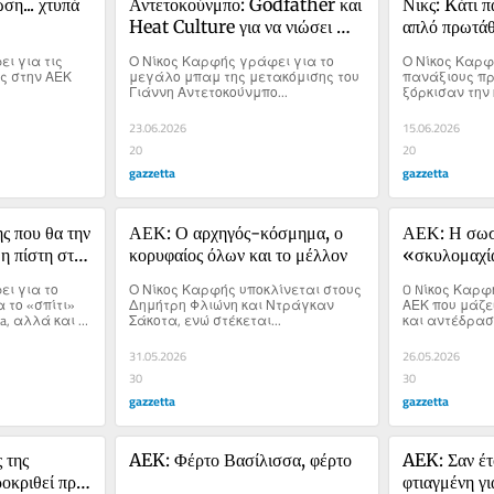
η... χτυπά 
Αντετοκούνμπο: Godfather και 
Νικς: Kάτι π
Heat Culture για να νιώσει 
απλό πρωτάθ
ξανά τη συντροφιά του 
κουράστηκαν
ι για τις 
Ο Νίκος Καρφής γράφει για το 
Ο Νίκος Καρφ
δαχτυλιδιού
ς στην ΑΕΚ 
μεγάλο μπαμ της μετακόμισης του 
πανάξιους πρω
Γιάννη Αντετοκούνμπο...
ξόρκισαν την
ένα πρωτάθλη
μεγαλύτερο α
23.06.2026
15.06.2026
20
20
gazzetta
gazzetta
 που θα την 
ΑΕΚ: Ο αρχηγός-κόσμημα, ο 
ΑΕΚ: Η σωστ
η πίστη στο 
κορυφαίος όλων και το μέλλον
«σκυλομαχία
Γκρέι
ι για το 
Ο Νίκος Καρφής υποκλίνεται στους 
O Nίκος Καρφή
το «σπίτι» 
Δημήτρη Φλιώνη και Ντράγκαν 
ΑΕΚ που μάζε
a, αλλά και 
Σάκοτα, ενώ στέκεται...
και αντέδρασε
ης για τη 
31.05.2026
26.05.2026
30
30
gazzetta
gazzetta
της 
AEK: Φέρτο Βασίλισσα, φέρτο
AEK: Σαν έτο
οκριθεί πριν 
φτιαγμένη γι