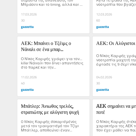
σημασία της ανανέωσης του 
Αγία Τετράδα της ΑΕΚ 
Μπράουν και το timing, αλλά και 
νοοτροπία που βγάζει
για το σπουδαίο ματς με την 
λόγω του σοφού Ντρά
Άλμπα.
17.03.2026
12.03.2026
30
60
gazzetta
gazzetta
ΑΕΚ: Μπαίνει ο Τζέιμς ο 
ΑΕΚ: Οι Αλύγιστοι
Νάναλι σε ένα μπαρ...
Ο Νίκος Καρφής γράφε
Ο Νίκος Καρφής γράφει για τον... 
νοοτροπία μαχητή της
killer Νάναλι που δίνει απαντήσεις 
έφτασε τις 9 σερί νίκε
στο παρκέ και την...
δουλειά που γίνεται απ
στρατηγό Ντράγκαν 
11.02.2026
04.02.2026
40
30
gazzetta
gazzetta
Μπάτλερ: Άνιωθος τρελός, 
AEK σημαίνει να μη
στρατιώτης με αλύγιστη ψυχή
ποτέ
O Nίκος Καρφής σοκαρισμένος 
Ο Νίκος Καρφής στέκε
μετά τον τραυματισμό του Τζίμι 
χαρακτήρα της ΑΕΚ το
Μπάτλερ, αποθεώνει έναν...
που έχει μάθει να πα
τα εμπόδια που στέκον