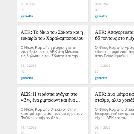
δρόμο της.
20.01.2026
04.01.2026
30
80
gazzetta
gazzetta
ΑΕΚ: Το δίκιο του Σάκοτα και η 
ΑΕΚ: Απαγορεύεται ν
ευκαιρία του Χαραλαμπόπουλου
65 πόντους στο ημί
Ο Νίκος Καρφής γράφει για τη 
Ο Νίκος Καρφής γράφε
νίκη-θρίλερ της ΑΕΚ στη Μύκονο, 
κάκιστη εμφάνιση της
τις δηλώσεις του Σάκοτα και την 
στον Παναθηναϊκό,...
παρουσία του Χαραλαμπόπουλου.
21.12.2025
14.12.2025
40
30
gazzetta
gazzetta
AEK: Η τεράστια ανάγκη στο 
ΑΕΚ: Δυο μέτρα και
«3», ένα ριμπάουντ και ένα 
σταθμά, αλλά χρειάζ
φάουλ
βελτίωση
Ο Νίκος Καρφής στέκεται στην 
Ο Νίκος Καρφής στέκε
κρισιμότερη φάση του ματς με τον 
διαφορετική αντιμετώ
ΠΑΟΚ που πήγαν όλα...
είχε η ΑΕΚ και το...
11.11.2025
03.11.2025
30
30