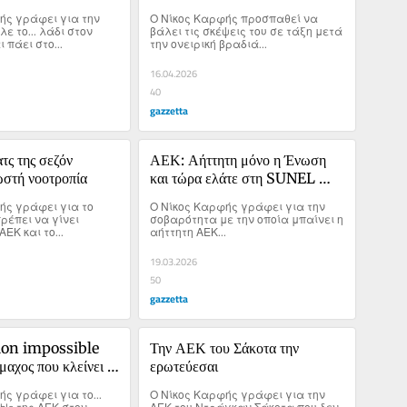
Σάκοτα-Αγγελόπουλου
ής γράφει για την 
Ο Νίκος Καρφής προσπαθεί να 
ε το... λάδι στον 
βάλει τις σκέψεις του σε τάξη μετά 
 πάει στο...
την ονειρική βραδιά...
16.04.2026
40
gazzetta
ς της σεζόν 
ΑΕΚ: Αήττητη μόνο η Ένωση 
ωστή νοοτροπία
και τώρα ελάτε στη SUNEL 
Arena
ής γράφει για το 
Ο Νίκος Καρφής γράφει για την 
έπει να γίνει 
σοβαρότητα με την οποία μπαίνει η 
ΕΚ και το...
αήττητη ΑΕΚ...
19.03.2026
50
gazzetta
on impossible 
Την ΑΕΚ του Σάκοτα την 
ίμαχος που κλείνει 
ερωτεύεσαι
ς γράφει για το... 
Ο Νίκος Καρφής γράφει για την 