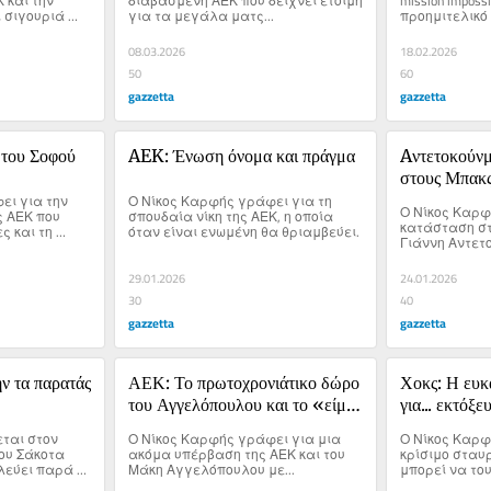
και την 
διαβασμένη ΑΕΚ που δείχνει έτοιμη 
mission imposs
 σιγουριά 
για τα μεγάλα ματς...
προημιτελικό 
γκαν Σάκοτα.
08.03.2026
18.02.2026
50
60
gazzetta
gazzetta
 του Σοφού
AEK: Ένωση όνομα και πράγμα
Aντετοκούνμ
στους Μπακς 
ι για την 
Ο Νίκος Καρφής γράφει για τη 
διεκδικήσει 
Ο Νίκος Καρφ
 ΑΕΚ που 
σπουδαία νίκη της ΑΕΚ, η οποία 
κατάσταση στο
ς και τη 
όταν είναι ενωμένη θα θριαμβεύει.
Γιάννη Αντετο
ό τον... 
να μην αντέχε
Σάκοτα.
αποχώρησης έ
29.01.2026
24.01.2026
30
40
gazzetta
gazzetta
ν τα παρατάς 
ΑΕΚ: Το πρωτοχρονιάτικο δώρο 
Χοκς: Η ευκα
του Αγγελόπουλου και το «είμαι 
για... εκτόξε
εδώ»
έτοιμος;
ται στον 
Ο Νίκος Καρφής γράφει για μια 
Ο Νίκος Καρφ
υ Σάκοτα 
ακόμα υπέρβαση της ΑΕΚ και του 
κρίσιμο σταυρ
λεύει παρά 
Μάκη Αγγελόπουλου με...
μπορεί να του
ται στον 
και να μπουν.