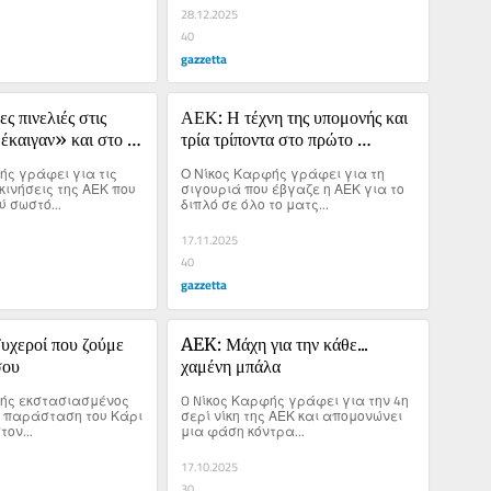
έτος Ανατολή.
28.12.2025
40
gazzetta
 πινελιές στις 
ΑΕΚ: Η τέχνη της υπομονής και 
έκαιγαν» και στο 
τρία τρίποντα στο πρώτο 
ing
ημίχρονο
ς γράφει για τις 
Ο Νίκος Καρφής γράφει για τη 
ινήσεις της ΑΕΚ που 
σιγουριά που έβγαζε η ΑΕΚ για το 
 σωστό...
διπλό σε όλο το ματς...
17.11.2025
40
gazzetta
υχεροί που ζούμε 
AEK: Μάχη για την κάθε... 
σου
χαμένη μπάλα
ής εκστασιασμένος 
O Nίκος Καρφής γράφει για την 4η 
 παράσταση του Κάρι 
σερί νίκη της ΑΕΚ και απομονώνει 
τον...
μια φάση κόντρα...
17.10.2025
30