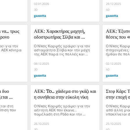
απρόβλεπτη φ
02.01.2026
29.12.2025
30
40
gazzetta
gazzetta
α... τρως 
ΑΕΚ: Χαρακτήρας μαχητή, 
ΑΕΚ: Έξυπνες
χρονο
οδοστρωτήρας Σίλβα και 
θέσεις που «
ξεκάθαρο αντιαθλητικό
σωστό tim
ι για την 
Ο Νίκος Καρφής γράφει για τον 
Ο Νίκος Καρφή
 ΑΕΚ κόντρα 
ασταμάτητο Σίλβα και την μάχη 
στοχευμένες κ
της ΑΕΚ παρά τις πολλές και 
ήρθαν σε πολύ
σημαντικές απουσίες κόντρα στον 
Ολυμπιακό.
08.12.2025
02.12.2025
30
40
gazzetta
gazzetta
 δυο 
ΑΕΚ: To... χάιδεμα στο γκάζι και 
Στεφ Κάρι: Τ
εται 
η συνήθεια στην εύκολη νίκη
στην εποχή 
ται στη 
Ο Νίκος Καρφής γράφει για την 
Ο Νίκος Καρφ
πιση που 
αήττητη ΑΕΚ που έκανε... 
από άλλη μια
παρέλαση στη Ρόδο και την 
υποκλίνεται σ
συνήθεια που δείχνει την πρόοδο 
της.
26.10.2025
25.10.2025
30
40