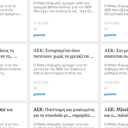
Ο Νίκος Καρφής γράφει από την 
Four
ι για το 
Ο Νίκος Καρφ
όμορφη Μπανταλόνα για την ΑΕΚ 
ρα στην 
ΑΕΚ που έβγαλ
που έχει την ευκαιρία να... αγγίξει 
ν δρόμο για 
Ολυμπιακό και
την κορυφή και δεν πρέπει να τη 
αιούται.
χάσει.
07.05.2026
26.04.2026
40
30
gazzetta
gazzetta
σεις τη 
ΑΕΚ: Ευτυχισμένοι όσοι 
ΑΕΚ: Στο ματ
 τη... 
πιστεύουν χωρίς να χρειάζεται να 
απαιτείται σ
δουν
ι για την 
Ο Νίκος Καρφής γράφει για το 
Ο Νίκος Καρφ
 Μπανταλόνα 
μέταλλο της ΑΕΚ του Σάκοτα η 
πάθημα που πρ
τς...
οποία δεν σταματά ποτέ να...
μάθημα στην Α
02.04.2026
30.03.2026
30
40
gazzetta
gazzetta
ur και 
AEK: Πανέτοιμη και μυαλωμένη 
ΑEK: Missi
για τα σπουδαία με... σφραγίδα 
και ο... παλα
Σάκοτα
στόματα
 για την... 
Ο Νίκος Καρφής γράφει για την 
Ο Νίκος Καρφή