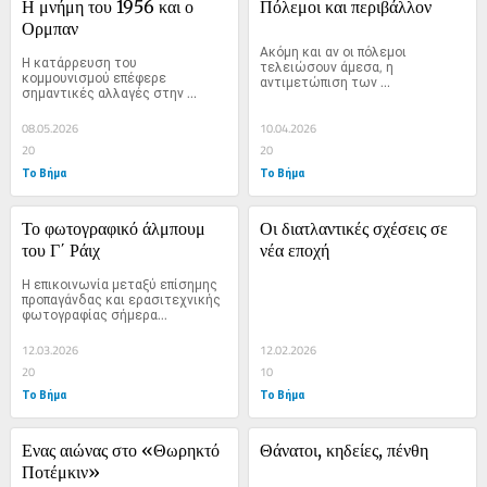
Η μνήμη του 1956 και ο 
Πόλεμοι και περιβάλλον
Ορμπαν
Ακόμη και αν οι πόλεμοι 
Η κατάρρευση του 
τελειώσουν άμεσα, η 
κομμουνισμού επέφερε 
αντιμετώπιση των 
σημαντικές αλλαγές στην 
περιβαλλοντικών...
ιστορική αφήγηση...
08.05.2026
10.04.2026
20
20
Το Βήμα
Το Βήμα
Το φωτογραφικό άλμπουμ 
Οι διατλαντικές σχέσεις σε 
του Γ΄ Ράιχ
νέα εποχή
Η επικοινωνία μεταξύ επίσημης 
προπαγάνδας και ερασιτεχνικής 
φωτογραφίας σήμερα...
12.03.2026
12.02.2026
20
10
Το Βήμα
Το Βήμα
Ενας αιώνας στο «Θωρηκτό 
Θάνατοι, κηδείες, πένθη
Ποτέμκιν»