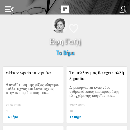
menu_open
Εφη Γαζή
Το Βήμα
«Ηταν ωραία τα νησιά»
Το μέλλον μας θα έχει πολλή 
ξηρασία
Η αναζήτηση της ρίζας οδήγησε 
Δημιουργείται ένας νέος 
καλλιτέχνες και λογοτέχνες 
ανθρωπότυπος περιορισμένης-
στην αναπαράσταση του...
ελεγχόμενης ευφυΐας που...
29.07.2026
29.07.2026
10
10
Το Βήμα
Το Βήμα