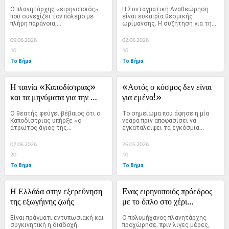
ευθύνη
Ο πλανητάρχης «ειρηνοποιός» 
Η Συνταγματική Αναθεώρηση 
που συνεχίζει τον πόλεμο με 
είναι ευκαιρία θεσμικής 
πλήρη παράνοια,...
ωρίμανσης. Η συζήτηση για τη...
09.06.2026
02.06.2026
10
10
Το Βήμα
Το Βήμα
Η ταινία «Καποδίστριας» 
«Αυτός ο κόσμος δεν είναι 
και τα μηνύματα για την 
για εμένα!»
Ελλάδα
Ο θεατής φεύγει βέβαιος ότι ο 
Το σημείωμα που άφησε η μία 
Καποδίστριας υπήρξε «ο 
νεαρά πριν αποφασίσει να 
άτρωτος άγιος της...
εγκαταλείψει τα εγκόσμια...
02.06.2026
26.05.2026
20
10
Το Βήμα
Το Βήμα
Η Ελλάδα στην εξερεύνηση 
Eνας ειρηνοποιός πρόεδρος 
της εξωγήινης ζωής
με το όπλο στο χέρι…
Είναι πράγματι εντυπωσιακή και 
Ο πολυμήχανος πλανητάρχης 
συγκινητική η διαδοχή 
προχώρησε, πριν λίγες μέρες, 