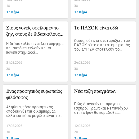
10
30
Το Βήμα
Το Βήμα
Στους γονείς οφείλομεν το 
Το ΠΑΣΟΚ είναι εδώ
ζην, στους δε διδασκάλους 
το ευ ζην
Oμως, ούτε οι αναταράξεις του 
Η διδασκαλία είναι λειτούργημα 
ΠΑΣΟΚ ούτε ο κατατεμαχισμός 
και αυτό επιτελούν και οι 
του ΣΥΡΙΖΑ αποτελούν το...
πανεπιστημιακοί...
31.03.2026
24.03.2026
20
30
Το Βήμα
Το Βήμα
Eνας προφητικός ευρωπαίος 
Νέα τάξη πραγμάτων
φιλόσοφος
Πώς διανοούνται άραγε οι 
Αλήθεια, πόσο προφητικός 
ισχυροί Τραμπ και Νετανιάχου 
αποδεικνύεται ο Χάμπερμας 
ότι το Ιράν θα παραδοθεί...
αλλά και πόσο μεγάλο είναι το...
17.03.2026
12.03.2026
30
20
Το Βήμα
Το Βήμα