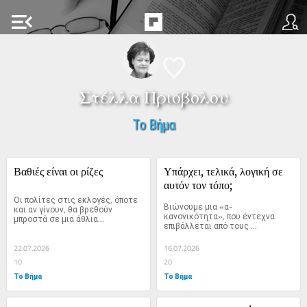
menu_open
Στέλλα Πριόβολου
Το Βήμα
Βαθιές είναι οι ρίζες
Υπάρχει, τελικά, λογική σε 
αυτόν τον τόπο;
Οι πολίτες στις εκλογές, όποτε 
Βιώνουμε μια «α-
και αν γίνουν, θα βρεθούν 
κανονικότητα», που έντεχνα 
μπροστά σε μια άθλια...
επιβάλλεται από τους 
κυβερνώντες ως...
22.07.2026
16.07.2026
10
20
Το Βήμα
Το Βήμα