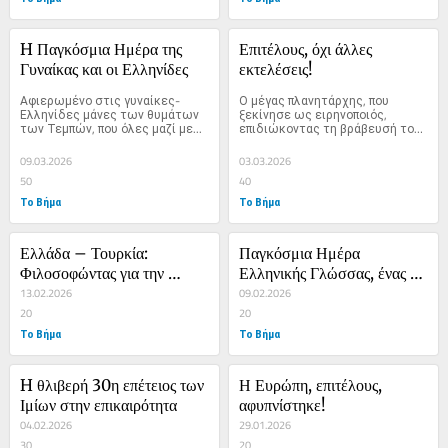
H Παγκόσμια Ημέρα της 
Επιτέλους, όχι άλλες 
Γυναίκας και οι Ελληνίδες
εκτελέσεις!
Αφιερωμένο στις γυναίκες-
Ο μέγας πλανητάρχης, που 
Ελληνίδες μάνες των θυμάτων 
ξεκίνησε ως ειρηνοποιός, 
των Τεμπών, που όλες μαζί με...
επιδιώκοντας τη βράβευσή του 
με...
09.03.2026
03.03.2026
50
40
Το Βήμα
Το Βήμα
Ελλάδα – Τουρκία: 
Παγκόσμια Ημέρα 
Φιλοσοφώντας για την 
Ελληνικής Γλώσσας, ένας 
αναγκαία ισορροπία των 
13.02.2026
χρόνος μετά την καθιέρωση
09.02.2026
σχέσεων
20
20
Το Βήμα
Το Βήμα
H θλιβερή 30η επέτειος των 
Η Ευρώπη, επιτέλους, 
Ιμίων στην επικαιρότητα
αφυπνίστηκε!
04.02.2026
29.01.2026
30
20