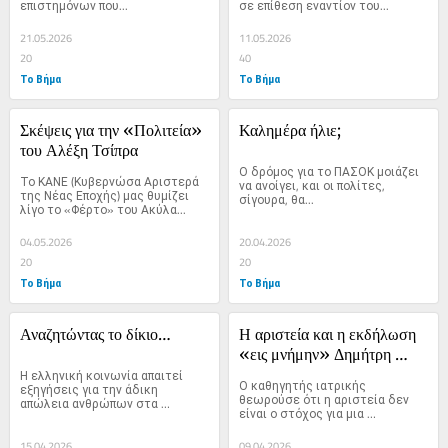
επιστημόνων που...
σε επίθεση εναντίον του...
21.05.2026
11.05.2026
20
40
Το Βήμα
Το Βήμα
Σκέψεις για την «Πολιτεία» 
Καλημέρα ήλιε;
του Αλέξη Τσίπρα
Ο δρόμος για το ΠΑΣΟΚ μοιάζει 
Το ΚΑΝΕ (Κυβερνώσα Αριστερά 
να ανοίγει, και οι πολίτες, 
της Νέας Εποχής) μας θυμίζει 
σίγουρα, θα...
λίγο το «Φέρτο» του Ακύλα...
04.05.2026
20.04.2026
20
20
Το Βήμα
Το Βήμα
Αναζητώντας το δίκιο…
Η αριστεία και η εκδήλωση 
«εις μνήμην» Δημήτρη 
Η ελληνική κοινωνία απαιτεί 
Τριχόπουλου
Ο καθηγητής ιατρικής 
εξηγήσεις για την άδικη 
θεωρούσε ότι η αριστεία δεν 
απώλεια ανθρώπων στα 
είναι ο στόχος για μια 
Τέμπη,...
επιτυχία,...
15.04.2026
09.04.2026