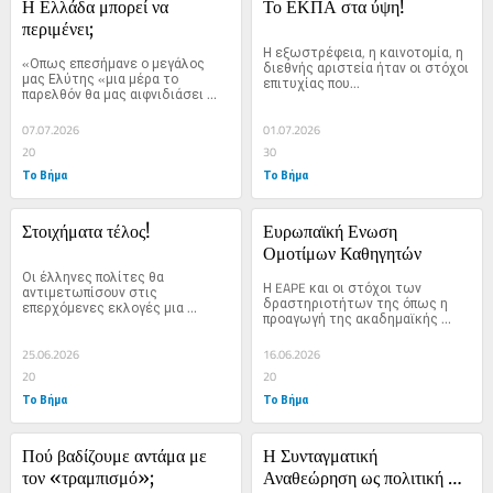
Η Ελλάδα μπορεί να 
Το ΕΚΠΑ στα ύψη!
περιμένει;
Η εξωστρέφεια, η καινοτομία, η 
«Οπως επεσήμανε ο μεγάλος 
διεθνής αριστεία ήταν οι στόχοι 
μας Ελύτης «μια μέρα το 
επιτυχίας που...
παρελθόν θα μας αιφνιδιάσει 
με...
07.07.2026
01.07.2026
20
30
Το Βήμα
Το Βήμα
Στοιχήματα τέλος!
Ευρωπαϊκή Ενωση 
Ομοτίμων Καθηγητών
Οι έλληνες πολίτες θα 
Η EAPE και οι στόχοι των 
αντιμετωπίσουν στις 
δραστηριοτήτων της όπως η 
επερχόμενες εκλογές μια 
προαγωγή της ακαδημαϊκής 
πρωτοφανώς...
έρευνας,...
25.06.2026
16.06.2026
20
20
Το Βήμα
Το Βήμα
Πού βαδίζουμε αντάμα με 
Η Συνταγματική 
τον «τραμπισμό»;
Αναθεώρηση ως πολιτική 