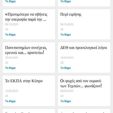
2025
Το Βήμα
Το Βήμα
«Προτιμότερο να σβήνεις 
Περί ειρήνης
την υπεροψία παρά την 
πυρκαγιά»
09.10.2025
06.10.2025
20
30
Το Βήμα
Το Βήμα
Πανεπιστημίων συνέχεια, 
ΔΕΘ και προεκλογικοί λόγοι
ερευνώ και… αριστεύω!
29.09.2025
19.09.2025
20
20
Το Βήμα
Το Βήμα
Το ΕΚΠΑ στην Κύπρο
Oι ψυχές από τον ουρανό 
των Τεμπών… φωνάζουν!
12.09.2025
09.09.2025
20
50
Το Βήμα
Το Βήμα