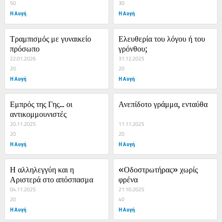
50
30
Η Αυγή
Η Αυγή
Τραμπισμός με γυναικείο 
Ελευθερία του λόγου ή του 
πρόσωπο
γρόνθου;
22.01.2026
31.12.2025
20
20
Η Αυγή
Η Αυγή
Εμπρός της Γης... οι 
Ανεπίδοτο γράμμα, ενταύθα
αντικομμουνιστές
20.11.2025
11.11.2025
20
20
Η Αυγή
Η Αυγή
Η αλληλεγγύη και η 
«Οδοστρωτήρας» χωρίς 
Αριστερά στο απόσπασμα
φρένα
04.11.2025
21.10.2025
20
40
Η Αυγή
Η Αυγή