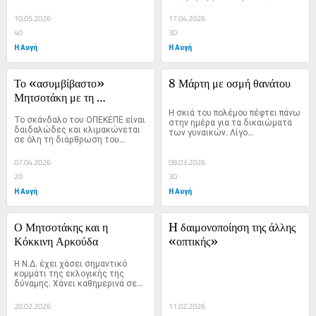
10.05.2026
17.04.2026
40
30
Η Αυγή
Η Αυγή
Το «ασυμβίβαστο» 
8 Μάρτη με οσμή θανάτου
Μητσοτάκη με τη 
Δημοκρατία
Η σκιά του πολέμου πέφτει πάνω 
Το σκάνδαλο του ΟΠΕΚΕΠΕ είναι 
στην ημέρα για τα δικαιώματα 
δαιδαλώδες και κλιμακώνεται 
των γυναικών. Λίγο...
σε όλη τη διάρθρωση του...
07.04.2026
08.03.2026
20
30
Η Αυγή
Η Αυγή
Ο Μητσοτάκης και η 
H δαιμονοποίηση της άλλης 
Κόκκινη Αρκούδα
«οπτικής»
Η Ν.Δ. έχει χάσει σημαντικό 
κομμάτι της εκλογικής της 
δύναμης. Χάνει καθημερινά σε...
20.02.2026
11.02.2026