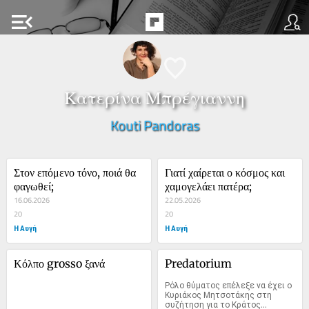
menu_open
Κατερίνα Μπρέγιαννη
Kouti Pandoras
Στον επόμενο τόνο, ποιά θα 
Γιατί χαίρεται ο κόσμος και 
φαγωθεί;
χαμογελάει πατέρα;
16.06.2026
22.05.2026
20
20
Η Αυγή
Η Αυγή
Κόλπο grosso ξανά
Predatorium
Ρόλο θύματος επέλεξε να έχει ο 
Κυριάκος Μητσοτάκης στη 
συζήτηση για το Κράτος...