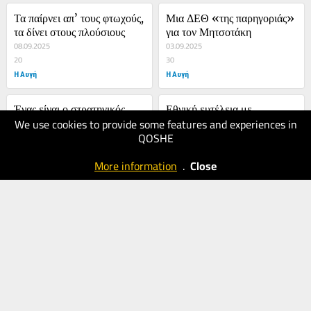
Τα παίρνει απ’ τους φτωχούς, 
Μια ΔΕΘ «της παρηγοριάς» 
τα δίνει στους πλούσιους
για τον Μητσοτάκη
08.09.2025
03.09.2025
20
30
Η Αυγή
Η Αυγή
Ένας είναι ο στρατηγικός 
Εθνική ευτέλεια με 
We use cookies to provide some features and experiences in
στόχος... το μυαλό
trademark
QOSHE
18.06.2025
19.05.2025
20
30
More information
.
Close
Η Αυγή
Η Αυγή