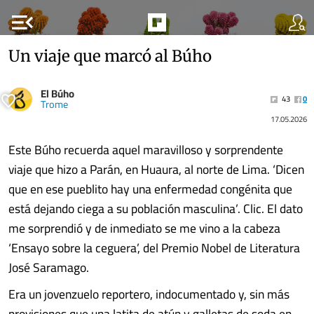
menu_open
Un viaje que marcó al Búho
El Búho
43
0
Trome
17.05.2026
Este Búho recuerda aquel maravilloso y sorprendente
viaje que hizo a Parán, en Huaura, al norte de Lima. ‘Dicen
que en ese pueblito hay una enfermedad congénita que
está dejando ciega a su población masculina’. Clic. El dato
me sorprendió y de inmediato se me vino a la cabeza
‘Ensayo sobre la ceguera’, del Premio Nobel de Literatura
José Saramago.
Era un jovenzuelo reportero, indocumentado y, sin más
provisiones que una latita de atún y galletas de soda en