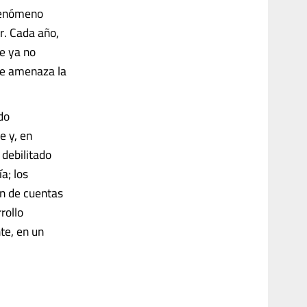
 fenómeno
r. Cada año,
e ya no
ue amenaza la
do
e y, en
 debilitado
a; los
ón de cuentas
rollo
te, en un