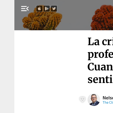
menu_open
La cr
profe
Cuan
sent
Nels
The Cli