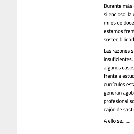
Durante más d
silencioso: l
miles de doce
estamos frent
sostenibilida
Las razones s
insuficientes
algunos casos
frente a estu
currículos es
generan agobi
profesional s
cajón de sastr
A ello se........