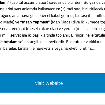
ikimi”
(capital accumulation) sayesinde olur der. (Bu yazıda v
melerini aynı anlamda kullanıyorum.) Şimdi sıra, biriktirilecek m
tuğunu anlamaya geldi. Genel kabul görmüş bir tasnifle milli 
d Made) ve
“İnsan Yapması”
(Man Made) diye iki kümede topl
servet yerüstü (mesela akarsular) ve yeraltı (mesela petrol) gib
milli servet ise iki başlık altında toplanır: Birincisi
“elle tutul
lle tutulamaz”
(intangible) servetlerdir. Elle tutulur varlıklar d
r, barajlar, binalar ile hareketsiz veya hareketli üretim........
visit website