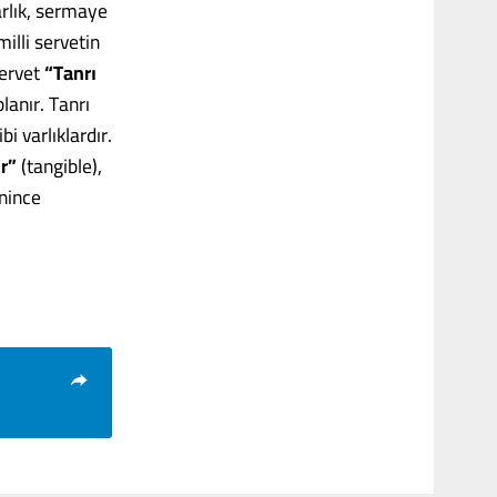
arlık, sermaye
illi servetin
servet
“Tanrı
anır. Tanrı
i varlıklardır.
ur”
(tangible),
enince