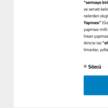
“sermaye bir
ve servet keli
nelerden oluş
Yapması”
(Go
yapması milli 
İnsan yapması 
ikincisi ise
“e
limanlar, yolla
© Sözcü