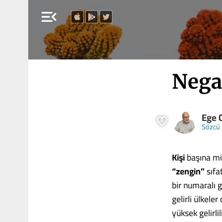
menu_open
Nega
Ege 
Sözcü
Kişi
başına mil
“zengin”
sıfa
bir numaralı g
gelirli ülkel
yüksek gelirlil