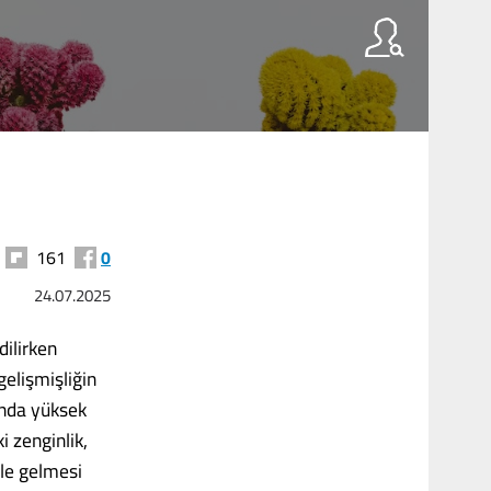
161
0
24.07.2025
dilirken
 gelişmişliğin
lında yüksek
i zenginlik,
hale gelmesi