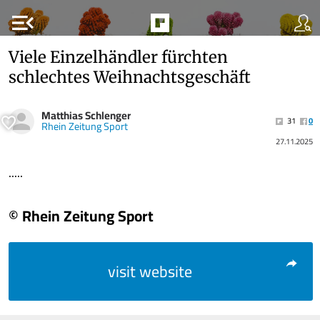
menu_open
Viele Einzelhändler fürchten
schlechtes Weihnachtsgeschäft
Matthias Schlenger
31
0
Rhein Zeitung Sport
27.11.2025
.....
© Rhein Zeitung Sport
visit website