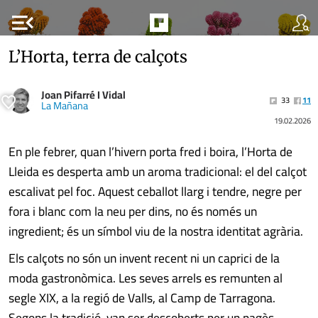
menu_open
L’Horta, terra de calçots
Joan Pifarré I Vidal
33
11
La Mañana
19.02.2026
En ple febrer, quan l’hivern porta fred i boira, l’Horta de
Lleida es desperta amb un aroma tradicional: el del calçot
escalivat pel foc. Aquest ceballot llarg i tendre, negre per
fora i blanc com la neu per dins, no és només un
ingredient; és un símbol viu de la nostra identitat agrària.
Els calçots no són un invent recent ni un caprici de la
moda gastronòmica. Les seves arrels es remunten al
segle XIX, a la regió de Valls, al Camp de Tarragona.
Segons la tradició, van ser descoberts per un pagès