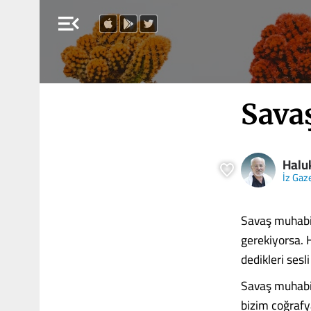
menu_open
Sava
Halu
İz Gaz
Savaş muhabir
gerekiyorsa. 
dedikleri sesl
Savaş muhabir
bizim coğrafy