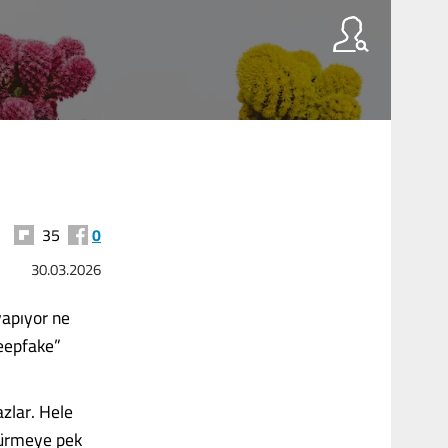
35
0
30.03.2026
yapıyor ne
deepfake”
zlar. Hele
ldürmeye pek