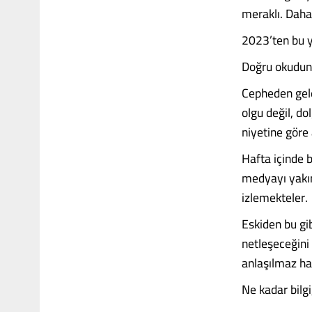
meraklı. Daha
2023’ten bu y
Doğru okudunu
Cepheden gele
olgu değil, do
niyetine göre 
Hafta içinde b
medyayı yakınd
izlemekteler.
Eskiden bu gib
netleşeceğini 
anlaşılmaz hal
Ne kadar bilgi, 