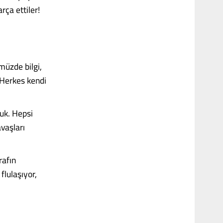
ça ettiler!
müzde bilgi,
 Herkes kendi
tuk. Hepsi
avaşları
rafın
flulaşıyor,