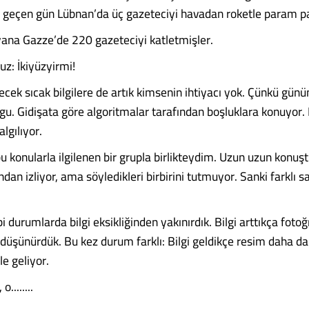
 geçen gün Lübnan’da üç gazeteciyi havadan roketle param par
ana Gazze’de 220 gazeteciyi katletmişler.
z: İkiyüzyirmi!
cek sıcak bilgilere de artık kimsenin ihtiyacı yok. Çünkü günü
lgu. Gidişata göre algoritmalar tarafından boşluklara konuyor.
algılıyor.
u konularla ilgilenen bir grupla birlikteydim. Uzun uzun konuş
an izliyor, ama söyledikleri birbirini tutmuyor. Sanki farklı s
i durumlarda bilgi eksikliğinden yakınırdık. Bilgi arttıkça fotoğ
düşünürdük. Bu kez durum farklı: Bilgi geldikçe resim daha da 
e geliyor.
o........