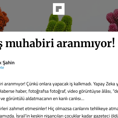
ş muhabiri aranmıyor!
k Şahin
ete
i aranmıyor! Çünkü onlara yapacak iş kalkmadı. Yapay Zeka 
Haberse haber, fotoğrafsa fotoğraf, video görüntüyse âlâsı, “
i ve görüntülü aldatmacanın en kanlı canlısı…
leri zahmet etmesinler! Hiç olmazsa canlarını tehlikeye atma
amızda. İsrail’in keskin nişancıları çocuklar kadar gazeteci ö