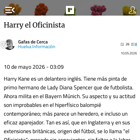
menu_open
Harry el Oficinista
Gafas de Cerca
26
0
Huelva Información
10.05.2026
10 de mayo 2026 - 03:09
Harry Kane es un delantero inglés. Tiene más pinta de
primo hermano de Lady Diana Spencer que de futbolista.
Ahora milita en el Bayern Múnich. Su aspecto y su actitud
son improbables en el hiperfísico balompié
contemporáneo; más parece un heredero, e incluso un
eficaz aparejador. Tan es así, que en Inglaterra y en sus
extensiones británicas, origen del fútbol, se lo llama “el
Oficinista”: procede sin aspavientos, sin faltar a la labor,