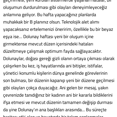
oluşumun durdurulması gibi olayları deneyimleyeceğiz
anlamına geliyor. Bu hafta yapacağınız planlarda
muhakkak bir B planınız olsun. Teknolojik alet alımı
yapacaksanız ertelemenizi öneririm, özellikle bu bir beyaz
eşya ise… Dolunay haftası yeni bir oluşum içine
girmektense mevcut düzen içerisindeki hataları
düzeltmeye çalışmak optimum fayda sağlayacaktır.
Dolunaylar, doğası gereği gizli olanın ortaya çıkması olarak
çalışırken bu kez, iş hayatlarında ani bitişler, istifalar,
yönetici konumlu kişilerin dünya genelinde görevlerinin
son bulması, bir düzenin kapanıp yeni bir düzene geçilmesi
gibi olayları çokça duyacağız. Ani gelen bir mesaj, yakın
çevrenizde tanıdığınız bir kadının ani bir kararla bildiklerini
ifşa etmesi ve mevcut düzenin tamamen değişip durması
da yine Dolunay'ın ana başlıkları arasında... Bu süreçte
haritası etki alan ve hayatında bir takım sonlanmalar