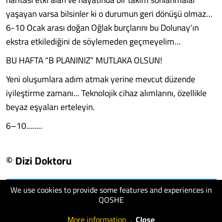
yaşayan varsa bilsinler ki o durumun geri dönüşü olmaz…
6-10 Ocak arası doğan Oğlak burçlarını bu Dolunay'ın
ekstra etkilediğini de söylemeden geçmeyelim…
BU HAFTA “B PLANINIZ” MUTLAKA OLSUN!
Yeni oluşumlara adım atmak yerine mevcut düzende
iyileştirme zamanı... Teknolojik cihaz alımlarını, özellikle
beyaz eşyaları erteleyin.
6–10........
© Dizi Doktoru
We use cookies to provide some features and experiences in
visit website
QOSHE
More information
.
Close