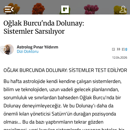
menu_open
Oğlak Burcu'nda Dolunay:
Sistemler Sarsılıyor
Astrolog Pınar Yıldırım
33
0
Dizi Doktoru
12.04.2026
OĞLAK BURCUNDA DOLUNAY: SİSTEMLER TEST EDİLİYOR
Bu hafta astrolojide kendi kendine çalışan sistemlerden,
bilim ve teknolojiden, uzun vadeli gelecek planlarından,
sorumluluk ve sınırlardan bahseden Oğlak Burcu'nda bir
Dolunay deneyimleyeceğiz. Ve bu Dolunay'ı daha da
önemli kılan yöneticisi Satürn'ün durağan pozisyonda
olması... Bu da bazı yaptırımların tekrar gözden
geçirilmesi, yeni kurulan sistemlerde yaşanan hatalar, bir