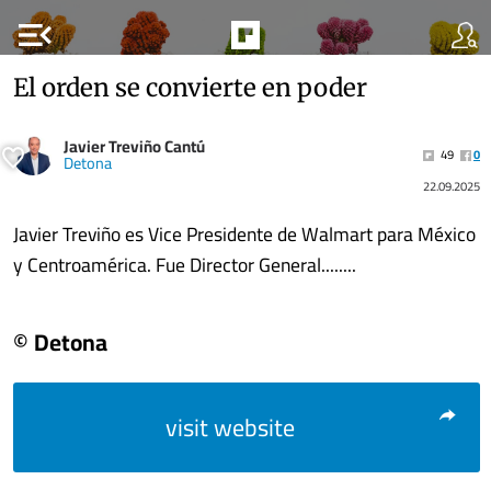
menu_open
El orden se convierte en poder
Javier Treviño Cantú
49
0
Detona
22.09.2025
Javier Treviño es Vice Presidente de Walmart para México
y Centroamérica. Fue Director General........
© Detona
visit website