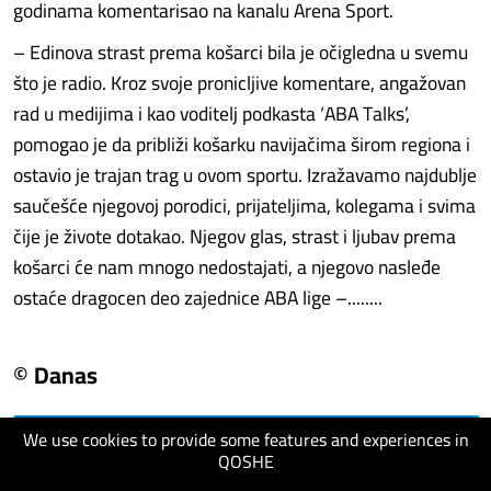
godinama komentarisao na kanalu Arena Sport.
– Edinova strast prema košarci bila je očigledna u svemu
što je radio. Kroz svoje pronicljive komentare, angažovan
rad u medijima i kao voditelj podkasta ‘ABA Talks’,
pomogao je da približi košarku navijačima širom regiona i
ostavio je trajan trag u ovom sportu. Izražavamo najdublje
saučešće njegovoj porodici, prijateljima, kolegama i svima
čije je živote dotakao. Njegov glas, strast i ljubav prema
košarci će nam mnogo nedostajati, a njegovo nasleđe
ostaće dragocen deo zajednice ABA lige –........
© Danas
We use cookies to provide some features and experiences in
visit website
QOSHE