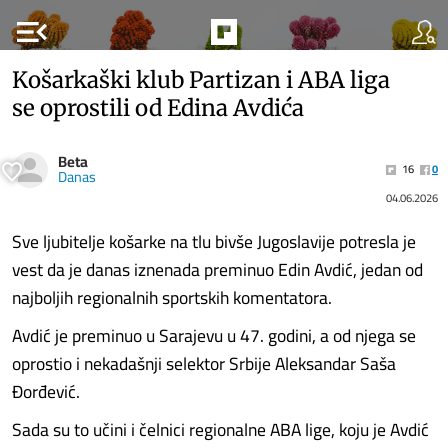
menu_open
Košarkaški klub Partizan i ABA liga
se oprostili od Edina Avdića
Beta
16
0
Danas
04.06.2026
Sve ljubitelje košarke na tlu bivše Jugoslavije potresla je
vest da je danas iznenada preminuo Edin Avdić, jedan od
najboljih regionalnih sportskih komentatora.
Avdić je preminuo u Sarajevu u 47. godini, a od njega se
oprostio i nekadašnji selektor Srbije Aleksandar Saša
Đorđević.
Sada su to učini i čelnici regionalne ABA lige, koju je Avdić