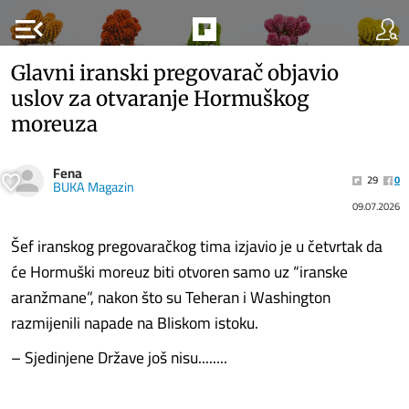
menu_open
Glavni iranski pregovarač objavio
uslov za otvaranje Hormuškog
moreuza
Fena
29
0
BUKA Magazin
09.07.2026
Šef iranskog pregovaračkog tima izjavio je u četvrtak da
će Hormuški moreuz biti otvoren samo uz “iranske
aranžmane”, nakon što su Teheran i Washington
razmijenili napade na Bliskom istoku.
– Sjedinjene Države još nisu........