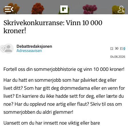
menu_open
Skrivekonkurranse: Vinn 10 000
kroner!
Debattredaksjonen
30
0
Adresseavisen
04.06.2026
Fortell oss din sommerjobbhistorie og vinn 10 000 kroner!
Har du hatt en sommerjobb som har påvirket deg eller
livet ditt? Som har gitt deg drømmedama eller en venn for
livet? En karriere du ikke hadde sett for deg, eller lærte du
noe? Har du opplevd noe artig eller flaut? Skriv til oss om
sommerjobben du aldri glemmer!
Uansett om du har innsett noe viktig eller bare