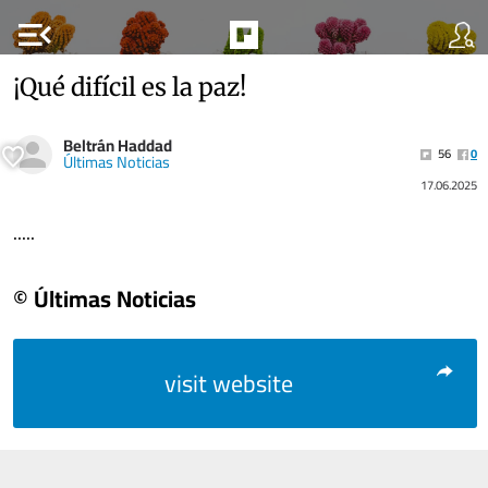
menu_open
¡Qué difícil es la paz!
Beltrán Haddad
56
0
Últimas Noticias
17.06.2025
.....
© Últimas Noticias
visit website