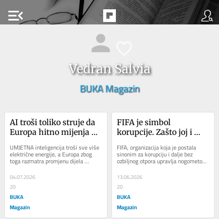
menu_open
Vedran Salvia
BUKA Magazin
AI troši toliko struje da 
FIFA je simbol 
Europa hitno mijenja 
korupcije. Zašto joj i 
vlastita pravila
nakon hrpe afera niko 
UMJETNA inteligencija troši sve više 
FIFA, organizacija koja je postala 
ništa ne može?
električne energije, a Europa zbog 
sinonim za korupciju i dalje bez 
toga razmatra promjenu dijela 
ozbiljnog otpora upravlja nogometom. 
vlastitih pravila. Kako piše 
Dapače, ova organizacija sa 
Financial...
sjedištem u...
04.07.2026
13.06.2026
20
20
BUKA
BUKA
Magazin
Magazin