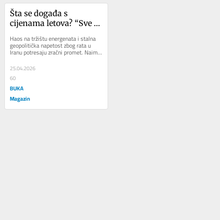
Šta se događa s 
cijenama letova? “Sve se 
brzo mijenja, ne 
Haos na tržištu energenata i stalna 
planirajte dugoročno”
geopolitička napetost zbog rata u 
Iranu potresaju zračni promet. Naime, 
došlo je do drastičnog porasta...
25.04.2026
60
BUKA
Magazin