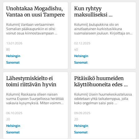
Unohtakaa Mogadishu, 
Kun ryhtyy 
Vantaa on uusi Tampere
maksulliseksi 
joulupukiksi, huomaa 
Kolumni| Vantaan vertaaminen 
Kolumni| Joulupukkina olo on 
heti muutaman asian
Somalian pääkaupunkiin ei olisi 
ainutlaatuinen kurkistusikkuna 
voinut osua kiinnostavampaan 
suomalaiseen jouluun. Kirjoittaja on 
ajankohtaan. Oletteko huomanneet, 
HS:n pääkaupunkiseudun 
mitä Vantaalla tapahtuu...
toimituksen esihenkilö. ...
13.01.2026
02.12.2025
80
40
Helsingin
Helsingin
Sanomat
Sanomat
Lähestymis­kielto ei 
Pitäisikö huumeiden 
toimi riittävän hyvin
käyttö­huoneita edes 
kokeilla?
Kolumni| Raskaana olleen naisen 
Kolumni| Usein huumekeskustelussa 
surma Espoon Suurpellossa herättää 
odotetaan yhtä taikatemppua, jolla 
vakavia kysymyksiä. Miten voimme 
koko ongelman saisi pois 
epäonnistua näin hirveällä tavalla...
päiväjärjestyksestä. Kirjoittaja on 
HS:n...
06.10.2025
09.09.2025
20
20
Helsingin
Helsingin
Sanomat
Sanomat