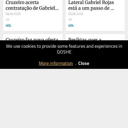
Cruzeiro acerta 
Lateral Gabriel Rojas 
contratação de Gabriel 
está a um passo de 
Rojas por R$ 31 milhões
08.06.2026
reforçar o Cruzeiro
05.06.2026
20
30
UOL
UOL
Cruzeiro faz nova oferta 
Besiktas quer a 
We use cookies to provide some features and experiences in
por Gabriel Rojas e 
contratação de Rossi e 
QOSHE
disputa lateral do 
02.06.2026
prepara oferta ao 
30.05.2026
Racing
30
Flamengo
40
More information
.
Close
UOL
UOL