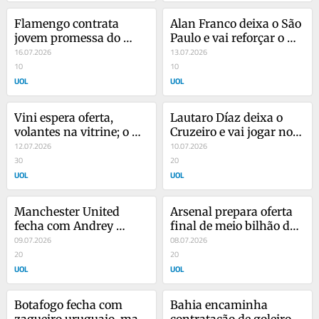
Flamengo contrata 
Alan Franco deixa o São 
jovem promessa do 
Paulo e vai reforçar o 
Bahia para as categorias 
16.07.2026
Tigres, do México
13.07.2026
de base
10
10
UOL
UOL
Vini espera oferta, 
Lautaro Díaz deixa o 
volantes na vitrine; o 
Cruzeiro e vai jogar no 
mercado da seleção pós-
12.07.2026
Racing
10.07.2026
Copa
30
20
UOL
UOL
Manchester United 
Arsenal prepara oferta 
fecha com Andrey 
final de meio bilhão de 
Santos para ser 
09.07.2026
reais por Bruno 
08.07.2026
substituto de Casemiro
20
Guimarães
20
UOL
UOL
Botafogo fecha com 
Bahia encaminha 