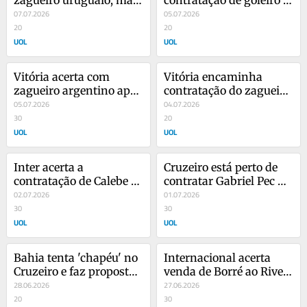
zagueiro uruguaio, mas 
contratação de goleiro 
aguarda fim do transfer 
07.07.2026
argentino do Talleres
05.07.2026
ban
20
20
UOL
UOL
Vitória acerta com 
Vitória encaminha 
zagueiro argentino após 
contratação do zagueiro 
rescisão com o Fortaleza
05.07.2026
Emanuel Brítez
04.07.2026
30
20
UOL
UOL
Inter acerta a 
Cruzeiro está perto de 
contratação de Calebe 
contratar Gabriel Pec 
por empréstimo
02.07.2026
por valor milionário
01.07.2026
30
30
UOL
UOL
Bahia tenta 'chapéu' no 
Internacional acerta 
Cruzeiro e faz proposta 
venda de Borré ao River 
por cria do Vasco
28.06.2026
Plate
27.06.2026
20
30