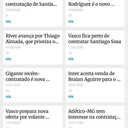
contratação de Santiago 
Rodríguez é o novo 
Sosa, capitão e destaque 
02.08.2026
reforço do Cruzeiro
02.08.2026
do Racing
8
10
UOL
UOL
River avança por Thiago 
Vasco fica perto de 
Almada, que prioriza o 
contratar Santiago Sosa
clube argentino ao 
01.08.2026
31.07.2026
Flamengo
10
10
UOL
UOL
Gigante recém-
Inter acerta venda de 
contratado é nova 
Braian Aguirre para o 
ameaça à permanência 
31.07.2026
Rosário Central
30.07.2026
de Endrick no Real
20
20
UOL
UOL
Vasco prepara nova 
Atlético-MG tem 
oferta por volante 
interesse na contratação 
argentino após recusa 
27.07.2026
de Quintero, ex-River 
25.07.2026