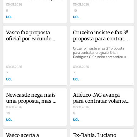
de Facundo Colidio
05.08.2026
contrata Bruno 
05.08.2026
9
Guimarães por R$ 517 
10
UOL
mi
UOL
Vasco faz proposta 
Cruzeiro insiste e faz 3ª 
oficial por Facundo 
proposta para contratar 
Colidio, atacante do 
uruguaio Brian 
Cruzeiro insiste e faz 3ª proposta 
River Plate
Rodríguez
para contratar uruguaio Brian 
Rodríguez O Cruzeiro apresentou uma 
nova oferta milionária para contratar 
o...
03.08.2026
03.08.2026
7
7
UOL
UOL
Newcastle nega mais 
Atlético-MG avança 
uma proposta, mas 
para contratar volante 
Arsenal insistirá por 
03.08.2026
do River que jogou a 
02.08.2026
Bruno Guimarães
10
Copa
6
UOL
UOL
Vasco acerta a 
Ex-Bahia, Luciano 