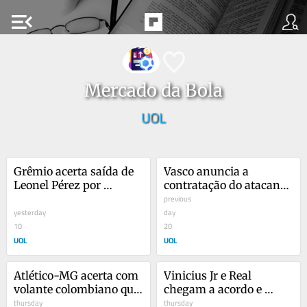
menu_open
Mercado da Bola
UOL
Grêmio acerta saída de 
Vasco anuncia a 
Leonel Pérez por 
contratação do atacante 
empréstimo ao Racing
Colidio, ex-River Plate
previous
yesterday
day
10
20
UOL
UOL
Atlético-MG acerta com 
Vinicius Jr e Real 
volante colombiano que 
chegam a acordo e 
jogou a Copa do Mundo
thursday
anunciam renovação 
thursday