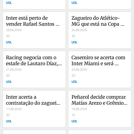
UOL
UOL
Inter está perto de 
Zagueiro do Atlético-
vender Rafael Santos 
MG que está na Copa 
Borré ao River Plate
26.06.2026
fecha com time dos 
24.06.2026
30
Estados Unidos
30
UOL
UOL
Racing negocia com o 
Casemiro se acerta com 
estafe de Lautaro Díaz, 
Inter Miami e será 
atacante do Santos
21.06.2026
companheiro de Lionel 
20.06.2026
30
Messi
20
UOL
UOL
Inter acerta a 
Peñarol decide comprar 
contratação do zagueiro 
Matías Arezo e Grêmio 
chileno Guillermo 
17.06.2026
receberá R$ 16,8 
16.06.2026
Maripán
30
milhões
10
UOL
UOL