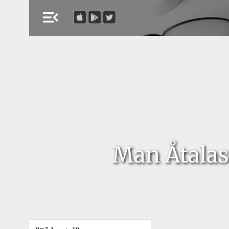
menu_open
Man Åtalas