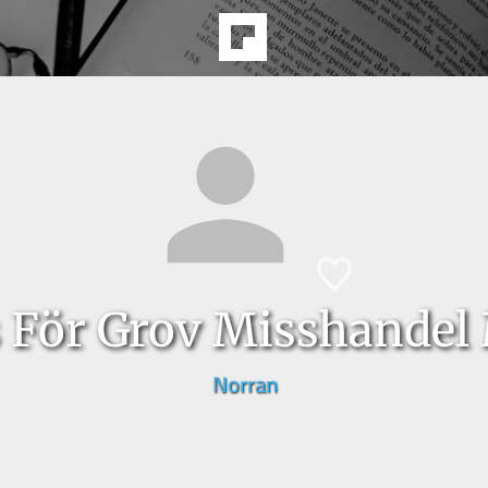
 För Grov Misshandel
Norran