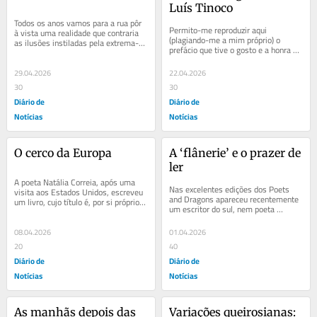
Luís Tinoco
Todos os anos vamos para a rua pôr 
Permito-me reproduzir aqui 
à vista uma realidade que contraria 
(plagiando-me a mim próprio) o 
as ilusões instiladas pela extrema-
prefácio que tive o gosto e a honra de 
direita na opinião pública – que a...
escrever para um recente livro de 
poemas de José...
29.04.2026
22.04.2026
30
30
Diário de
Diário de
Notícias
Notícias
O cerco da Europa
A ‘flânerie’ e o prazer de 
ler
A poeta Natália Correia, após uma 
Nas excelentes edições dos Poets 
visita aos Estados Unidos, escreveu 
and Dragons apareceu recentemente 
um livro, cujo título é, por si próprio, 
um escritor do sul, nem poeta 
uma resposta e um desafio:...
assumido, nem sanguinário dragão, 
que se...
08.04.2026
01.04.2026
20
40
Diário de
Diário de
Notícias
Notícias
As manhãs depois das 
Variações queirosianas: 