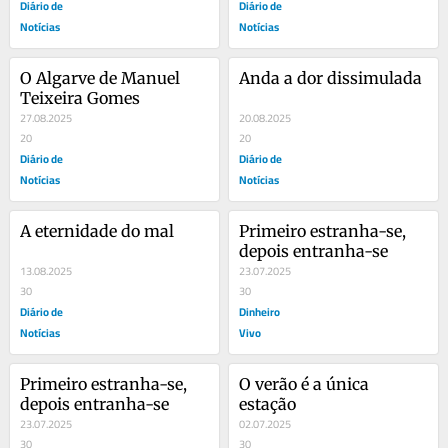
Diário de
Diário de
Notícias
Notícias
O Algarve de Manuel 
Anda a dor dissimulada
Teixeira Gomes
27.08.2025
20.08.2025
20
20
Diário de
Diário de
Notícias
Notícias
A eternidade do mal
Primeiro estranha-se, 
depois entranha-se
13.08.2025
23.07.2025
30
30
Diário de
Dinheiro
Notícias
Vivo
Primeiro estranha-se, 
O verão é a única 
depois entranha-se
estação
23.07.2025
02.07.2025
30
30