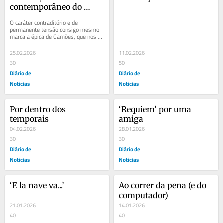
contemporâneo do 
nosso desencanto
O caráter contraditório e de 
permanente tensão consigo mesmo 
marca a épica de Camões, que nos 
ensinaram a ser obra de pura 
celebração e louvor....
25.02.2026
11.02.2026
30
50
Diário de
Diário de
Notícias
Notícias
Por dentro dos 
‘Requiem’ por uma 
temporais
amiga
04.02.2026
28.01.2026
30
30
Diário de
Diário de
Notícias
Notícias
‘E la nave va...’
Ao correr da pena (e do 
computador)
21.01.2026
14.01.2026
40
40