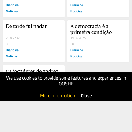
Diário de
Diário de
Notícias
Notícias
De tarde fui nadar
A democracia é a 
primeira condição
25.06.2025
11.06.2025
30
20
Diário de
Diário de
Notícias
Notícias
Os jogadores de xadrez
We use cookies to provide some features and experiences in
21.05.2025
QOSHE
20
Diário de
More information
.
Close
Notícias