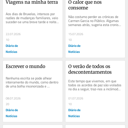
Viagens na minha terra
O calor que nos 
consome
Aos dias de Bruxelas, intensos por 
Não costumo perder as crónicas de 
razões de mudanças familiares, veio 
Carmen Garcia no Público. Algumas 
suceder-se uma breve tarde e noite 
semanas atrás, sugeria esta cronista 
em Braga. Tenho as melhores 
a incompatibilidade dos calores 
recordações...
extremos...
22.07.2026
15.07.2026
10
10
Diário de
Diário de
Notícias
Notícias
Escrever o mundo
O verão de todos os 
descontentamentos
Nenhuma escrita se pode alhear 
Este tempo que vivemos, em que 
inteiramente do mundo, como dentro 
todos os acordos de paz são violados 
de uma bolha insonorizada e 
no dia a seguir, traz-nos a incómoda 
assética. Algumas tentativas que 
lembrança do verão de 1939, mesmo 
foram sonhadas de uma...
que o...
08.07.2026
01.07.2026
20
10
Diário de
Diário de
Notícias
Notícias