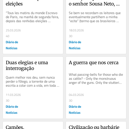
eleições
o senhor Sousa Neto, 
hoje
“Tous les matins du monde Escrevo 
Se bem se recordam os leitores que 
de Paris, na manhã de segunda feira, 
eventualmente partilhem a minha 
depois das renhidas eleições 
“ecite” (termo que os brasileiros 
municipais em França. Como entre 
inventaram para nomear a paixão 
nós, e num...
avassaladora...
25.03.2026
18.03.2026
40
30
Diário de
Diário de
Notícias
Notícias
Duas elegias e uma 
A guerra que nos cerca
interrogação
What passing-bells for those who die 
Quem melhor nos deu, sem nunca 
as cattle? - Only the monstruous 
perder o fôlego, a torrente de uma 
anger of the guns. Only the stuttering 
escrita a colar com a vida, em toda a 
rifles’ rapid rattle As nossas mentes 
sua ternura e todo o seu terror, terá 
e...
sido...
11.03.2026
04.03.2026
30
30
Diário de
Diário de
Notícias
Notícias
Camões, 
Civilização ou barbárie