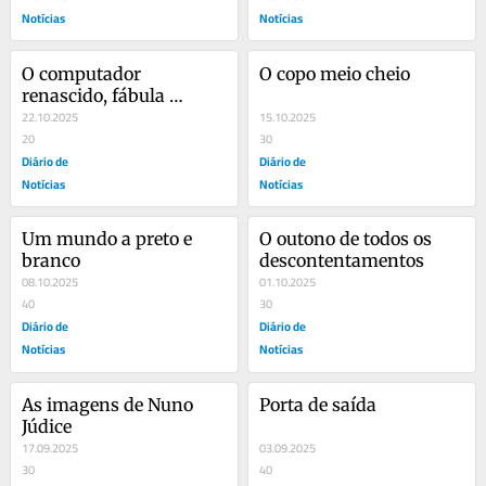
Notícias
Notícias
O computador 
O copo meio cheio
renascido, fábula 
otimista
22.10.2025
15.10.2025
20
30
Diário de
Diário de
Notícias
Notícias
Um mundo a preto e 
O outono de todos os 
branco
descontentamentos
08.10.2025
01.10.2025
40
30
Diário de
Diário de
Notícias
Notícias
As imagens de Nuno 
Porta de saída
Júdice
17.09.2025
03.09.2025
30
40