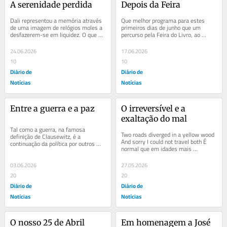
A serenidade perdida
Depois da Feira
Dali representou a memória através 
Que melhor programa para estes 
de uma imagem de relógios moles a 
primeiros dias de junho que um 
desfazerem-se em liquidez. O que o 
percurso pela Feira do Livro, ao 
nosso tempo está a fazer à memória, 
encontro da melhor poesia e da 
com...
melhor literatura? É...
24.06.2026
17.06.2026
10
10
Diário de
Diário de
Notícias
Notícias
Entre a guerra e a paz
O irreversível e a 
exaltação do mal
Tal como a guerra, na famosa 
Two roads diverged in a yellow wood 
definição de Clausewitz, é a 
And sorry I could not travel both É 
continuação da política por outros 
normal que em idades mais 
meios, a diplomacia é a continuação 
avançadas nos atinja e alcance com 
da política...
mais força o...
03.06.2026
27.05.2026
20
20
Diário de
Diário de
Notícias
Notícias
O nosso 25 de Abril
Em homenagem a José 