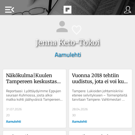
menu_open
Jenna Keto-Tokoi
Aamulehti
Näkökulma|Kuulen 
Vuonna 2018 tehtiin 
Tampereen keskustassa 
uudistus, jota ei voi kuin 
niin törkeää älämölöä, 
ihmetellä
Reportaasi: Lyöttäydyimme Eppujen 
Tampere: Lukioiden johtamiskriisi 
että tekee mieli kiertää 
seuraan Kuhmossa, josta alkoi 
etenee selvitykseen – Toimenpiteitä 
matka kohti jäähyväisiä Tampereen 
tarvitaan Tampere: Vahtimestari 
koko kylä kaukaa
Ratinassa Tampere: Vuokralaisen 
heitti yliajalla laulaneen kuoron ja 
tavarat...
yleisön...
31.07.2026
28.04.2026
20
30
Aamulehti
Aamulehti