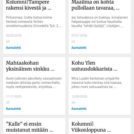
Kolumni|Tampere 
Maailma on kohta 
rakensi kivestä ja 
pullollaan tavaraa, 
sorasta massiivisen 
jonka laadun 
Pirkanmaa: Uutta tietoa kolme 
Jos taloudessa on tiukkaa, kiinalainen 
muistomerkin, jota 
odotusarvo on 
henkeä vieneestä Ysitien 
halpakauppa voi tuntua hauskalta 
onnettomuudesta Orivedellä Työ: 23-
tavalta ”tehdä löytöjä”. Löytöjen 
saadaan katsella vielä 
parhaimmillaankin 
vuotias Inka Heiskanen kertoo työn­
kanssa vain on niin, että jos...
vuosia
”ihan kelvollinen”
hausta Tampereen...
02.03.2026
07.01.2026
40
40
Aamulehti
Aamulehti
Mahtaakohan 
Kohu Ylen 
yksinäinen sinkku 
uutuusdokkarista 
tietää, kenelle tietonsa 
osoitti, millaiseen 
Avoin julkinen päivittely sosiaaliseen 
Mira Luodin kertoman ympärille 
jakaa
asemaan epäkohdista 
mediaan altistaa paitsi somevihalle, 
noussut kohu toistaa sitä kaavaa, 
myös nettipetoksille, kirjoittaa 
johon moni seksuaalista tai 
kertova monesti joutuu 
toimittaja Jenna Keto-Tokoi. ...
muunlaista häirintää kokenut nainen 
Suomessa
joutuu. ...
11.11.2025
12.09.2025
20
40
Aamulehti
Aamulehti
”Kalle” ei ensin 
Kolumni| 
muistanut mitään 
Viikonloppuna 