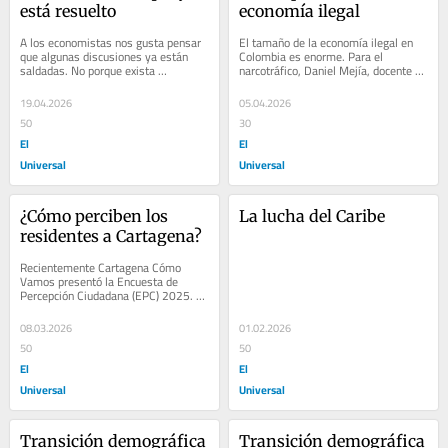
está resuelto
economía ilegal
A los economistas nos gusta pensar 
El tamaño de la economía ilegal en 
que algunas discusiones ya están 
Colombia es enorme. Para el 
saldadas. No porque exista 
narcotráfico, Daniel Mejía, docente de 
unanimidad ideológica, sino porque la 
la Universidad de los Andes, estimó 
evidencia...
que los...
19.04.2026
05.04.2026
50
30
El
El
Universal
Universal
¿Cómo perciben los 
La lucha del Caribe
residentes a Cartagena?
Recientemente Cartagena Cómo 
Vamos presentó la Encuesta de 
Percepción Ciudadana (EPC) 2025. 
Como siempre, esta encuesta es una 
excelente...
08.03.2026
01.02.2026
50
50
El
El
Universal
Universal
Transición demográfica
Transición demográfica 