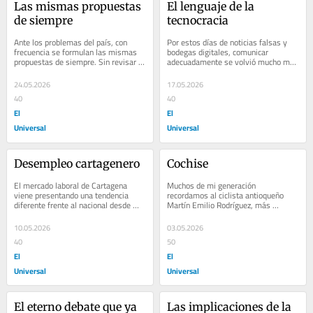
Las mismas propuestas 
El lenguaje de la 
de siempre
tecnocracia
Ante los problemas del país, con 
Por estos días de noticias falsas y 
frecuencia se formulan las mismas 
bodegas digitales, comunicar 
propuestas de siempre. Sin revisar 
adecuadamente se volvió mucho más 
antecedentes, muchos se sienten 
importante. El actual contexto 
innovadores...
impone un gran...
24.05.2026
17.05.2026
40
40
El
El
Universal
Universal
Desempleo cartagenero
Cochise
El mercado laboral de Cartagena 
Muchos de mi generación 
viene presentando una tendencia 
recordamos al ciclista antioqueño 
diferente frente al nacional desde 
Martín Emilio Rodríguez, más 
finales de 2025. En el reporte del 
conocido como “Cochise”. Los 
DANE para el...
jóvenes conocen a los...
10.05.2026
03.05.2026
40
50
El
El
Universal
Universal
El eterno debate que ya 
Las implicaciones de la 