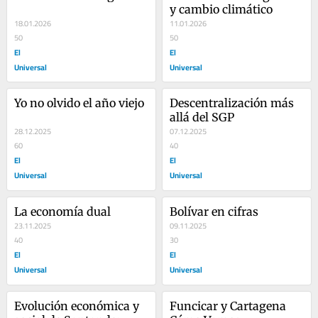
y cambio climático
18.01.2026
11.01.2026
50
50
El
El
Universal
Universal
Yo no olvido el año viejo
Descentralización más 
allá del SGP
28.12.2025
07.12.2025
60
40
El
El
Universal
Universal
La economía dual
Bolívar en cifras
23.11.2025
09.11.2025
40
30
El
El
Universal
Universal
Evolución económica y 
Funcicar y Cartagena 