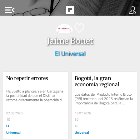
menu_open
Jaime Bonet
El Universal
No repetir errores
Bogotá, la gran 
economía regional
Ha vuelto a plantearse en Cartagena 
Los datos del Producto Interno Bruto 
la posibilidad de que el Distrito 
(PIB) territorial del 2025 reafirman la 
retome directamente la operación de 
importancia de Bogotá para la 
los servicios de acueducto y...
economía nacional. Desde hace 
varias...
02.08.2026
19.07.2026
10
30
El
El
Universal
Universal