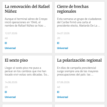
La renovación del Rafael 
Cierre de brechas 
Núñez
regionales
Aunque el terminal aéreo de Crespo 
Esta semana un grupo de ciudadanos 
inició operaciones en 1946, el 
del Caribe firmó una carta al 
nombre de Rafael Núñez se hizo 
presidente electo, Abelardo De La 
oficial 40 años después, cuando se 
Espriella, proponiendo los elementos 
conmemoró...
que debería...
12.07.2026
04.07.2026
40
20
El
El
Universal
Universal
El sexto piso
La polarización regional
Llegar al sexto piso me puso a 
En días de campaña presidencial 
pensar en los cambios que me han 
surge siempre una de las mayores 
tocado vivir estas seis décadas. Son 
preocupaciones del país: las 
muchas las transformaciones desde 
desigualdades entre sus regiones. La 
la infancia al...
votación de los...
14.06.2026
07.06.2026
20
40
El
El
Universal
Universal