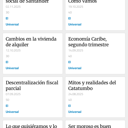
social de Santander
Cómo Vamos
02.11.2025
19.10.2025
30
40
El
El
Universal
Universal
Cambios en la vivienda 
Economía Caribe, 
de alquiler
segundo trimestre
12.10.2025
14.09.2025
30
40
El
El
Universal
Universal
Descentralización fiscal 
Mitos y realidades del 
parcial
Catatumbo
07.09.2025
24.08.2025
50
40
El
El
Universal
Universal
Lo que quisiéramos y lo 
Ser moroso es buen 