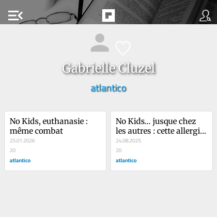
menu_open
Gabrielle Cluzel
atlantico
No Kids, euthanasie : 
No Kids… jusque chez 
même combat
les autres : cette allergie 
25.01.2026
aux enfants qui s’est 
24.08.2025
20
installée au cœur des 
20
atlantico
vacances
atlantico