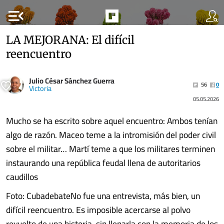
menu_open
LA MEJORANA: El difícil
reencuentro
Julio César Sánchez Guerra
56
0
Victoria
05.05.2026
Mucho se ha escrito sobre aquel encuentro: Ambos tenían
algo de razón. Maceo teme a la intromisión del poder civil
sobre el militar… Martí teme a que los militares terminen
instaurando una república feudal llena de autoritarios
caudillos
Foto: CubadebateNo fue una entrevista, más bien, un
difícil reencuentro. Es imposible acercarse al polvo
revuelto de una historia, sin llenarla con la memoria de los