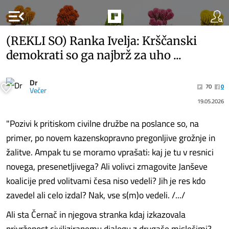
menu_open
(REKLI SO) Ranka Ivelja: Krščanski
demokrati so ga najbrž za uho ...
Dr
70
0
Večer
19.05.2026
"Pozivi k pritiskom civilne družbe na poslance so, na
primer, po novem kazenskopravno pregonljive grožnje in
žalitve. Ampak tu se moramo vprašati: kaj je tu v resnici
novega, presenetljivega? Ali volivci zmagovite Janševe
koalicije pred volitvami česa niso vedeli? Jih je res kdo
zavedel ali celo izdal? Nak, vse s(m)o vedeli. /.../
Ali sta Černač in njegova stranka kdaj izkazovala
privrženost civiliziranemu dialogu z drugače mislečimi?