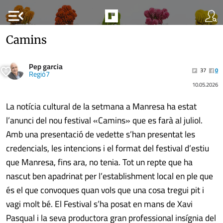
menu_open
Camins
Pep garcia
37
0
Regió7
10.05.2026
La notícia cultural de la setmana a Manresa ha estat
l’anunci del nou festival «Camins» que es farà al juliol.
Amb una presentació de vedette s’han presentat les
credencials, les intencions i el format del festival d’estiu
que Manresa, fins ara, no tenia. Tot un repte que ha
nascut ben apadrinat per l’establishment local en ple que
és el que convoques quan vols que una cosa tregui pit i
vagi molt bé. El Festival s’ha posat en mans de Xavi
Pasqual i la seva productora gran professional insígnia del