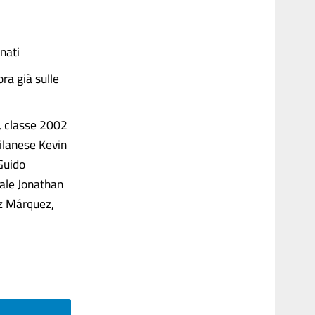
nati
ora già sulle
a, classe 2002
ilanese Kevin
Guido
rale Jonathan
ez Márquez,