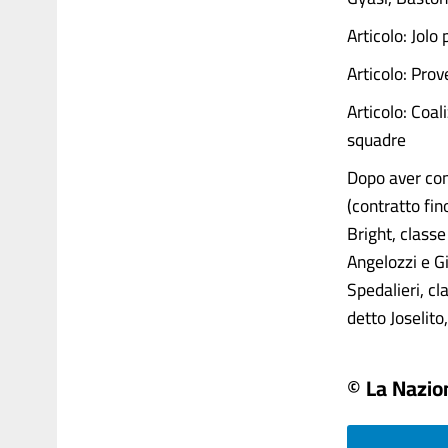
Articolo: Jolo 
Articolo: Pro
Articolo: Coali
squadre
Dopo aver con
(contratto fi
Bright, class
Angelozzi e G
Spedalieri, c
detto Joselito,
© La Nazio