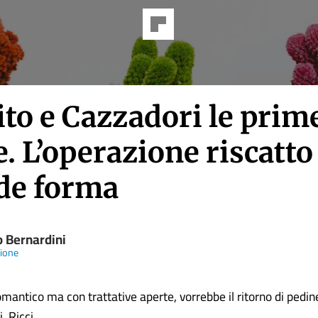
ito e Cazzadori le prim
e. L’operazione riscatto
de forma
o Bernardini
ione
omantico ma con trattative aperte, vorrebbe il ritorno di pedi
, Ricci