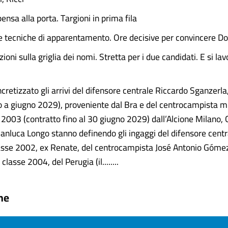
pensa alla porta. Targioni in prima fila
ve tecniche di apparentamento. Ore decisive per convincere Do
zioni sulla griglia dei nomi. Stretta per i due candidati. E si lav
cretizzato gli arrivi del difensore centrale Riccardo Sganzerl
no a giugno 2029), proveniente dal Bra e del centrocampista m
e 2003 (contratto fino al 30 giugno 2029) dall’Alcione Milano, 
ianluca Longo stanno definendo gli ingaggi del difensore cent
lasse 2002, ex Renate, del centrocampista José Antonio Góm
 classe 2004, del Perugia (il........
ne