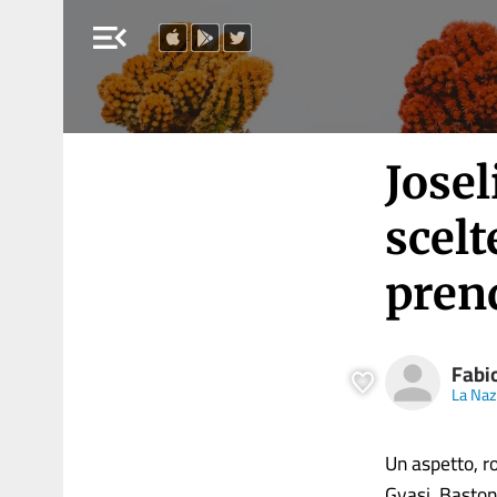
menu_open
Josel
scelt
pren
Fabi
La Naz
Un aspetto, r
Gyasi, Bastoni