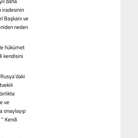
yıl daha
 iradesinin
el Başkanı ve
eniden neden
de hükümet
 kendisini
 Rusya’daki
tvekili
irlikte
me ve
ta onaylayıp
 “ Kendi