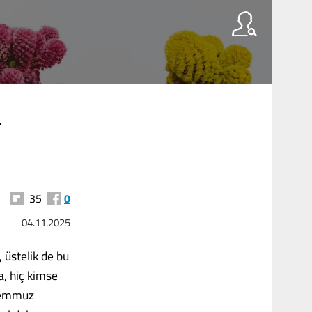
n
35
0
04.11.2025
, üstelik de bu
a, hiç kimse
 Temmuz