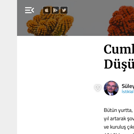
menu_open
Cumh
Düşü
Süle
İstiklal
Bütün yurtta, 
yıl artarak ş
ve kuruluş çı