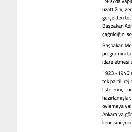
1946’da yapıla
uzattığını, ge
gerçekten tec
Başbakan Adna
çağrıldığını 
Başbakan Men
programını ta
idare etmesi 
1923 -1946 z
tek partili re
listelerini, C
hazırlamışlar,
oylamaya yalnı
Ankara’ya gön
kendisini yön