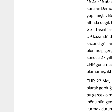
1923 -1950 za
kurulan Demok
yapılmıştır. 
altında değil
Gizli Tasnif” 
DP kazandı” de
kazandığı” ila
olunmuş, gerç
sonucu 27 yıll
CHP günümüz 
olamamış, ikt
CHP, 27 Mayıs
olarak gördüğ
bu gerçek olm
İnönü’nün gen
kurmak durumu