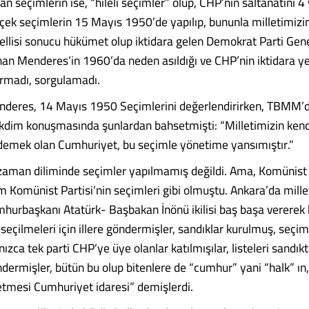
n seçimlerin ise, “hileli seçimler” olup, CHP’nin saltanatını 4 
rçek seçimlerin 15 Mayıs 1950’de yapılıp, bununla milletimizin
ellisi sonucu hükümet olup iktidara gelen Demokrat Parti Gen
n Menderes’in 1960’da neden asıldığı ve CHP’nin iktidara y
sormadı, sorgulamadı.
deres, 14 Mayıs 1950 Seçimlerini değerlendirirken, TBMM’
kdim konuşmasında şunlardan bahsetmişti: “Milletimizin kendi
demek olan Cumhuriyet, bu seçimle yönetime yansımıştır.”
aman diliminde seçimler yapılmamış değildi. Ama, Komünist
jim Komünist Partisi’nin seçimleri gibi olmuştu. Ankara’da mille
umhurbaşkanı Atatürk- Başbakan İnönü ikilisi baş başa vererek b
 seçilmeleri için illere göndermişler, sandıklar kurulmuş, seçi
zca tek parti CHP’ye üye olanlar katılmışılar, listeleri sandık
dermişler, bütün bu olup bitenlere de “cumhur” yani “halk” ın,
etmesi Cumhuriyet idaresi” demişlerdi.