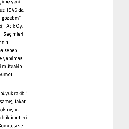
eçime yeni
mmuz 1946’da
i gözetim”
i, “Acık Oy,
a “Seçimleri
’nin
ına sebep
e yapılması
mi müteakip
ükümet
büyük rakibi”
şamış, fakat
ıkmıştır.
n hükümetleri
Komitesi ve