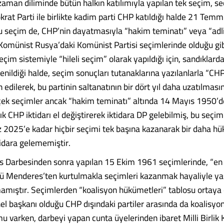
man diliminde bütün halkın katılımıyla yapılan tek seçim, s
rat Parti ile birlikte kadim parti CHP katıldığı halde 21 Te
Bu seçim de, CHP’nin dayatmasıyla “hakim teminatı” veya “adl
, Komünist Rusya’daki Komünist Partisi seçimlerinde olduğu gib
seçim sistemiyle “hileli seçim” olarak yapıldığı için, sandıklard
nildiği halde, seçim sonuçları tutanaklarına yazılanlarla “CHP
n edilerek, bu partinin saltanatının bir dört yıl daha uzatılmas
ek seçimler ancak “hakim teminatı” altında 14 Mayıs 1950’d
ık CHP iktidarı el değiştirerek iktidara DP gelebilmiş, bu seçi
2025’e kadar hiçbir seçimi tek başına kazanarak bir daha h
idara gelememiştir.
 Darbesinden sonra yapılan 15 Ekim 1961 seçimlerinde, “en 
ü Menderes’ten kurtulmakla seçimleri kazanmak hayaliyle ya
amıştır. Seçimlerden “koalisyon hükümetleri” tablosu ortaya ç
el başkanı olduğu CHP dışındaki partiler arasında da koalisyo
 varken, darbeyi yapan cunta üyelerinden ibaret Milli Birlik 