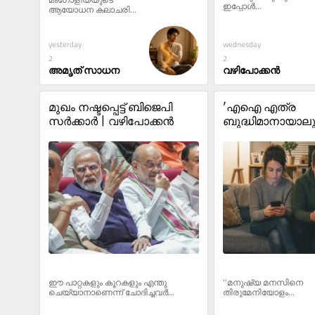
ഇപ്പോൾ...
ആയോധന കലാചരി...
wednesday
yesterday
2
2
വഴിപോക്കൻ
അമൃത് സാധന
മുഖം നഷ്ടപ്പെട്ട് ബിജെപി 
'എഐ എത്ര 
സർക്കാർ | വഴിപോക്കൻ
ബുദ്ധിമാനായാലും
മനുഷ്യൻ തന്നെ
പ്രീമിയം വേർഷ
ഈ പാറ്റകളും കൂറകളും എന്തു 
''മനുഷ്യ മനസിനെ 
ചെയ്യാനാണെന്ന് ചോദിച്ചവർ...
തിരുമേനിയോളം...