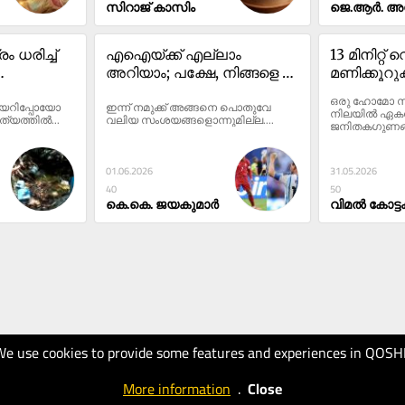
സിറാജ് കാസിം
ജെ.ആർ. അ
 ധരിച്ച് 
എഐയ്ക്ക് എല്ലാം 
13 മിനിറ്റ്
അറിയാം; പക്ഷേ, നിങ്ങളെ 
മണിക്കൂറുക
 
അറിയില്ല, അമ്മയ്ക്ക് 
ഓക്സിജൻ 
ഒരു ഹോമോ സ്
യറിപ്പോയോ 
ഇന്ന് നമുക്ക് അങ്ങനെ പൊതുവേ 
യാൾ 
ലോകമറിയില്ല; പക്ഷേ, 
ജീവിക്കും
നിലയിൽ ഏകദ
്യത്തിൽ...
വലിയ സംശയങ്ങളൊന്നുമില്ല....
ജനിതകഗുണങ്
നിങ്ങളെ അറിയാം
01.06.2026
31.05.2026
40
50
കെ.കെ. ജയകുമാർ
വിമൽ കോട്ട
We use cookies to provide some features and experiences in QOSH
More information
.
Close