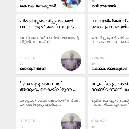
40
30
കെ.കെ. ജയകുമാർ
രവി മേനോൻ
പ്രതിയുടെ വീട്ടുപടിക്കൽ 
സമയമില്ലെന്ന്
വനംവകുപ്പ് ഓഫീസറുടെ 
പോലും സമയമില്
കൂർക്കംവലി; കീഴടങ്ങാൻ ‘5 
മലയാളികൾ
ഞാൻ കോവിൽക്കടവിൽ അമ്മാവന്റെ 
'ഞാൻ ഇപ്പോൾ ഫ്രീയാ
മിനിറ്റ്’ അനുവദിച്ച് 
വീട്ടിൽ വാടകയ്ക്ക്...
വാചകം അവസാനമായി 
സുഹൃത്തും!
15.06.2026
13.06.2026
30
30
ജെആര്‍ അനി
കെ.കെ. ജയകുമാർ
'ഭയപ്പെടുത്താനായി 
സ്നേഹിക്കും, വഞ്ചി
അദ്ദേഹം കൈയിലിരുന്ന 
വേണ്ടിവന്നാൽ ക്
എയർ ഗണ്ണെടുത്ത് 
കൊടുക്കും; സസ്
അപ്പോൾ സമയം പകൽ പന്ത്രണ്ട് മണി 
ഭൂമിയിലെ ഏറ്റവും വലി
ആകാശത്തേയ്ക്ക് ഒരൊറ്റ 
അത്ഭുതതന്ത്രങ്
കഴിഞ്ഞിരുന്നു. എങ്കിലും...
സാഹസികത ഏതെന്ന് ചോ
വെടി, അതോടെ കളം മാറി'
09.06.2026
07.06.2026
40
40