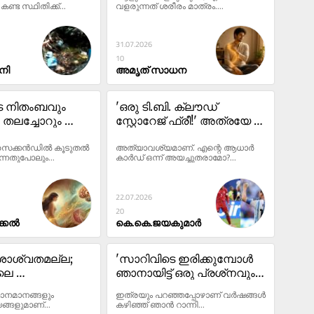
ണ്ട സ്ഥിതിക്ക്...
വളരുന്നത് ശരീരം മാത്രം....
31.07.2026
10
നി
അമൃത് സാധന
ടെ നിതംബവും 
'ഒരു ടി.ബി. ക്ലൗഡ് 
 തലച്ചോറും 
സ്റ്റോറേജ് ഫ്രീ!' അത്രയേ 
..?
വേണ്ടൂ, മലയാളി കണ്ണുമടച്ച് 
4 സെക്കൻഡിൽ കൂടുതൽ 
അത്യാവശ്യമാണ്. എന്റെ ആധാർ 
വാങ്ങും
ുന്നതുപോലും...
കാർഡ് ഒന്ന് അയച്ചുതരാമോ?...
22.07.2026
20
ക്കൽ
കെ.കെ.ജയകുമാർ
ാശ്വതമല്ല; 
'സാറിവിടെ ഇരിക്കുമ്പോൾ 
ലെ 
ഞാനായിട്ട് ഒരു പ്രശ്‌നവും 
യങ്ങൾക്കും 
ഉണ്ടാക്കില്ല, ഇത് 
ഥാനമാനങ്ങളും 
ഇത്രയും പറഞ്ഞപ്പോഴാണ് വർഷങ്ങൾ 
്ങൾക്കും 
സത്യം..സത്യം.!'; ഞാൻ 
ങളുമാണ്...
കഴിഞ്ഞ് ഞാൻ റാന്നി...