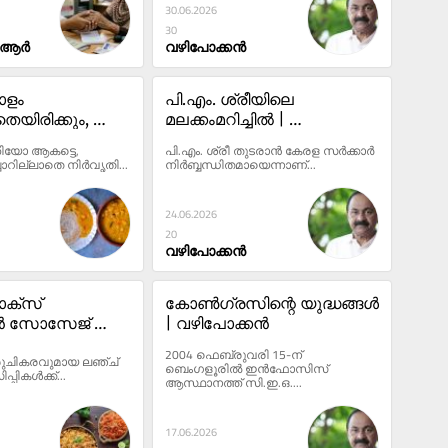
30.06.2026
30
ടി.ആർ
വഴിപോക്കൻ
ളം 
പി.എം. ശ്രീയിലെ 
യിരിക്കും, 
മലക്കംമറിച്ചിൽ | 
്റ്റൈൽ കാരയ്ക്ക 
വഴിപോക്കൻ
ോ ആകട്ടെ, 
പി.എം. ശ്രീ തുടരാൻ കേരള സർക്കാർ 
െസിപ്പി
ചാറില്ലാതെ നിർവൃതി...
നിർബ്ബന്ധിതമായെന്നാണ്...
24.06.2026
20
വഴിപോക്കൻ
ക്സ് 
കോൺഗ്രസിന്റെ യുദ്ധങ്ങൾ 
ൻ സോസേജ് 
| വഴിപോക്കൻ
് സ്ട്രിപ്സ് 
2004 ഫെബ്രുവരി 15-ന് 
രുചികരവുമായ ലഞ്ച് 
ബെംഗളൂരിൽ ഇൻഫോസിസ് 
പികൾക്ക്...
ആസ്ഥാനത്ത് സി.ഇ.ഒ....
17.06.2026