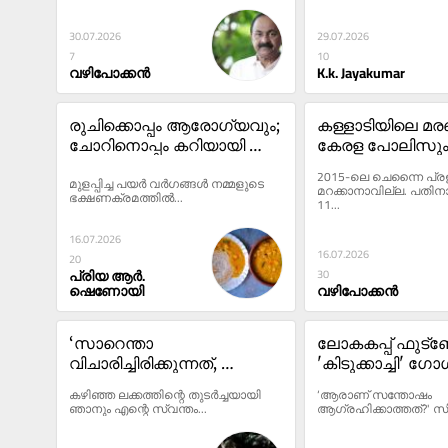
30.07.2026
29.07.2026
7
10
വഴിപോക്കൻ
K.k. Jayakumar
രുചിക്കൊപ്പം ആരോഗ്യവും; 
കള്ളാടിയിലെ മര
ചോറിനൊപ്പം കറിയായി 
കേരള പോലിസും 
വിളമ്പാം മുളപ്പിച്ച പയർ 
വഴിപോക്കൻ
2015-ലെ ചെന്നൈ പ്ര
മുളപ്പിച്ച പയർ വർഗങ്ങൾ നമ്മളുടെ 
കൊണ്ടുള്ള അമ്പട്ട്
മറക്കാനാവില്ല. പതിന
ഭക്ഷണക്രമത്തിൽ...
11...
16.07.2026
16.07.2026
20
പ്രിയ ആർ.
30
ഷെണോയി
വഴിപോക്കൻ
‘സാറെന്താ 
ലോകകപ്പ് ഫുട്‌
വിചാരിച്ചിരിക്കുന്നത്, 
'കിടുക്കാച്ചി' ഗോ
ഞാനെന്താ 
സെലിബ്രേഷനുക
കഴിഞ്ഞ ലക്കത്തിന്റെ തുടർച്ചയായി 
‘ആരാണ് സന്തോഷം 
പിഴച്ചവളാണോ?’; ആ 
നമ്മുടെ ഒളിച്ചുക
ഞാനും എന്റെ സ്വന്തം...
ആഗ്രഹിക്കാത്തത്?' സിഗര
സ്ത്രീയുടെ അട്ടഹാസം 
നാടിനെ വിറപ്പിച്ചു