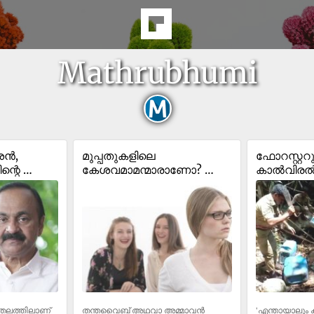
Mathrubhumi
ശൻ, 
മുപ്പതുകളിലെ 
ഫോറസ്റ്ററു
്റെ 
കേശവമാമന്മാരാണോ? 
കാൽവിരൽ നഷ
 | 
അമ്മാവൻ വൈബ് 
വാറ്റുകാരൻ; ന
പ്രിമച്വർ ഏജിങ്ങിന്‍റെ 
തുരുമ്പിച്ച
ലക്ഷണമായിരിക്കാം
്രതലത്തിലാണ് 
തന്തവൈബ് അഥവാ അമ്മാവൻ 
'എന്തായാലും ക