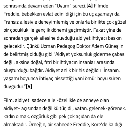
sonrasında devam eden “Uyum” süreci.
[4]
Filmde
Freddie, bebekken evlat edinildiği için bu üç aşamayı da
Fransız ailesiyle deneyimlemiş ve onlarla birlikte çok güzel
bir çocukluk ile gençlik dönemi geçirmiştir. Fakat yine de
sonradan gerçek ailesine duyduğu aidiyet ihtiyacı baskın
gelecektir. Çünkü Uzman Pedagog Doktor Adem Güneş’in
de belirtmiş olduğu gibi “Aidiyet yoksunluk giderme çabası
değil; aksine doğal, fıtri bir ihtiyacın insanlar arasında
oluşturduğu bağdır. Aidiyet anlık bir his değildir. İnsanın,
yaşamı boyunca ihtiyaç hissettiği yani ömür boyu süren
duygudur.”
[5]
Film, aidiyeti sadece aile -özellikle de anneye olan
aidiyet- açısından değil kültür, dil, vatan, gelenek-görenek,
kadın olmak, özgürlük gibi pek çok açıdan da ele
almaktadır. Örneğin, bir sahnede Freddie, Kore’de kaldığı