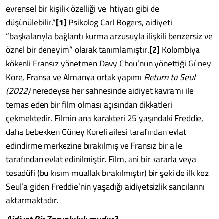
evrensel bir kişilik özelliği ve ihtiyacı gibi de
düşünülebilir.”
[1]
Psikolog Carl Rogers, aidiyeti
“başkalarıyla bağlantı kurma arzusuyla ilişkili benzersiz ve
öznel bir deneyim” olarak tanımlamıştır.
[2]
Kolombiya
kökenli Fransız yönetmen Davy Chou’nun yönettiği Güney
Kore, Fransa ve Almanya ortak yapımı
Return to Seul
(2022)
neredeyse her sahnesinde aidiyet kavramı ile
temas eden bir film olması açısından dikkatleri
çekmektedir. Filmin ana karakteri 25 yaşındaki Freddie,
daha bebekken Güney Koreli ailesi tarafından evlat
edindirme merkezine bırakılmış ve Fransız bir aile
tarafından evlat edinilmiştir. Film, ani bir kararla veya
tesadüfi (bu kısım muallak bırakılmıştır) bir şekilde ilk kez
Seul’a giden Freddie’nin yaşadığı aidiyetsizlik sancılarını
aktarmaktadır.
Aidiyet Bir Zorunluluk mudur?