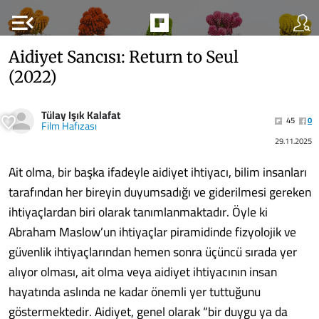
menu_open
Aidiyet Sancısı: Return to Seul
(2022)
Tülay Işık Kalafat
45
0
Film Hafızası
29.11.2025
Ait olma, bir başka ifadeyle aidiyet ihtiyacı, bilim insanları
tarafından her bireyin duyumsadığı ve giderilmesi gereken
ihtiyaçlardan biri olarak tanımlanmaktadır. Öyle ki
Abraham Maslow’un ihtiyaçlar piramidinde fizyolojik ve
güvenlik ihtiyaçlarından hemen sonra üçüncü sırada yer
alıyor olması, ait olma veya aidiyet ihtiyacının insan
hayatında aslında ne kadar önemli yer tuttuğunu
göstermektedir. Aidiyet, genel olarak “bir duygu ya da