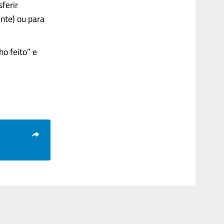
ferir
ente) ou para
o feito” e