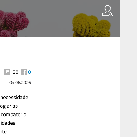
28
0
04.06.2026
a necessidade
ogiar as
a combater o
lidades
nte