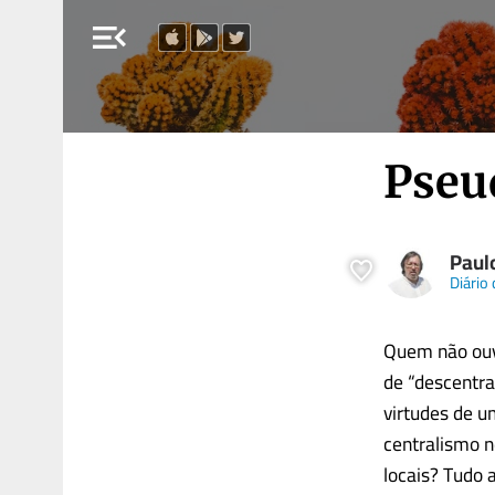
menu_open
Pseu
Paul
Diário 
Quem não ouvi
de “descentra
virtudes de u
centralismo n
locais? Tudo