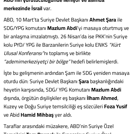
merkezinde İsrail
var.
ABD, 10 Mart’ta Suriye Devlet Başkanı
Ahmet Şara
ile
SDG/YPG komutanı
Mazlum Abdi
’yi masaya oturtmuş ve
bir anlaşma imzalatmıştı. 26 Nisan’da ise PKK’nin Suriye
kolu PYD/ YPG ile Barzanilerin Suriye kolu ENKS
“Kürt
Ulusal Konferansı”
nı toplamış ve birlikte
“ademimerkeziyetçi bir bölge”
hedefi belirlemişlerdi.
İşte bu gelişmenin ardından Şam ile SDG yeniden masaya
oturdu dün: Suriye Devlet Başkanı
Şara
başkanlığındaki
heyetin karşısında, SDG/ YPG Komutanı
Mazlum Abdi
dışında, örgütün dışilişkiler eş başkanı
İlham Ahmed
,
Kuzey ve Doğu Suriye temsilciliği eş sözcüleri
Foza Yusif
ve Abid
Hamid Mihbaş
yer aldı.
Taraflar arasındaki müzakere, ABD’nin Suriye Özel