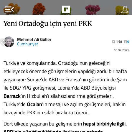
menu_open
Yeni Ortadoğu için yeni PKK
Mehmet Ali Güller
168
0
Cumhuriyet
10.07.2025
Türkiye ve komşularında, Ortadoğu’nun geleceğini
etkileyecek önemde görüşmelerin yapıldığı zorlu bir hafta
yaşanıyor: Suriye’de ABD ve Fransa’nın gözetiminde Şam
ile SDG/ YPG görüşmesi, Lübnan’da ABD Büyükelçisi
Barrack
’ın Hizbullah’ı silahsızlandırma görüşmeleri,
Türkiye’de
Öcalan
’ın mesajı ve açılım görüşmeleri, Irak’ın
kuzeyinde PKK’nin silah bırakma töreni...
Dört ülkede yaşanan bu gelişmelerin
hepsi birbiriyle ilgili,
ABD’nin yürütücülüğünde ilerliyor ve aslında