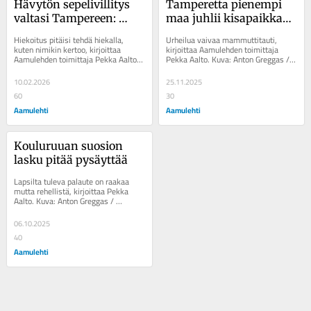
Hävytön sepelivillitys 
Tamperetta pienempi 
valtasi Tampereen: 
maa juhlii kisa­paikkaa 
kumit puhki, lattiat 
– onko jalka­pallon 
Hiekoitus pitäisi tehdä hiekalla, 
Urheilua vaivaa mammuttitauti, 
naarmuilla
MM-turnaukseen 
kuten nimikin kertoo, kirjoittaa 
kirjoittaa Aamulehden toimittaja 
Aamulehden toimittaja Pekka Aalto. 
Pekka Aalto. Kuva: Anton Greggas / 
pakko lorauttaa 
Kuva: Anton Greggas / Aamulehti 
Aamulehti Aamulehti Urheilua 
curaçaoa?
Aamulehti ...
vaivaa...
10.02.2026
25.11.2025
60
30
Aamulehti
Aamulehti
Kouluruuan suosion 
lasku pitää pysäyttää
Lapsilta tuleva palaute on raakaa 
mutta rehellistä, kirjoittaa Pekka 
Aalto. Kuva: Anton Greggas / 
Aamulehti Aamulehti Pahaa. Turhan 
usein...
06.10.2025
40
Aamulehti