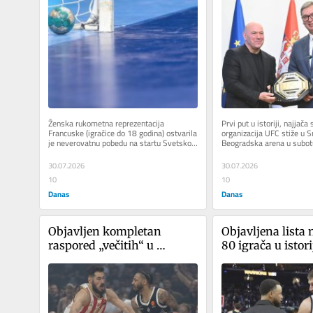
pitanju košarka, već 
Vajt, čovek čijoj je
rukomet
organizaciji Srbij
preko dva milion
Ženska rukometna reprezentacija 
Prvi put u istoriji, najjač
Francuske (igračice do 18 godina) ostvarila 
organizacija UFC stiže u Sr
je neverovatnu pobedu na startu Svetskog 
Beogradska arena u subotu
prvenstva. Francuskinje su u...
2026. godine, biti domaćin
30.07.2026
30.07.2026
10
10
Danas
Danas
Objavljen kompletan 
Objavljena lista n
raspored „večitih“ u 
80 igrača u istori
Evroligi: Zvezda na početku 
Džordan drugi, Jo
više u Beogradu, a Partizan 
treći među Evro
u gostima