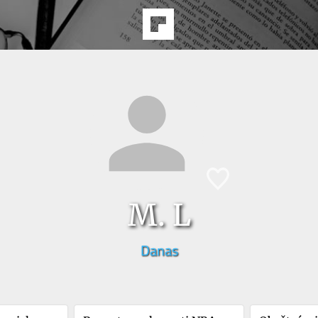
M. L
Danas