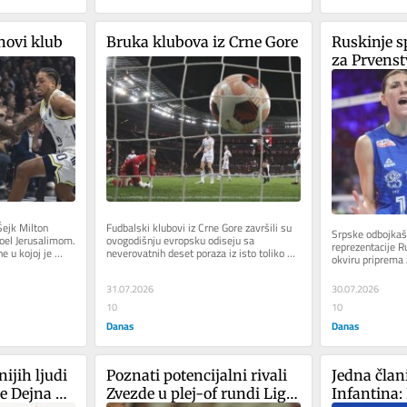
novi klub
Bruka klubova iz Crne Gore
Ruskinje s
za Prvenst
ejk Milton 
Fudbalski klubovi iz Crne Gore završili su 
Srpske odbojkaši
oel Jerusalimom. 
ovogodišnju evropsku odiseju sa 
reprezentacije R
 u kojoj je 
neverovatnih deset poraza iz isto toliko 
okviru priprema 
odigranih utakmica. Poslednju...
Dueli su na progr
31.07.2026
30.07.2026
10
10
Danas
Danas
jih ljudi 
Poznati potencijalni rivali 
Jedna član
e Dejna 
Zvezde u plej-of rundi Lige 
Infantina: