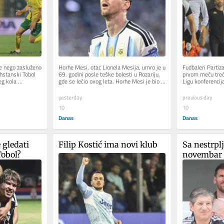
e nego zasluženo 
Horhe Mesi, otac Lionela Mesija, umro je u 
Fudbaleri Partiz
hstanski Tobol 
69. godini posle teške bolesti u Rozariju, 
prvom meču treće
g kola 
gde se lečio ovog leta. Horhe Mesi je bio 
Ligu konferencij
ključna figura u...
Tobol sa 3:0. Po
yesterday
previous day
10
10
Danas
Danas
gledati 
Filip Kostić ima novi klub
Sa nestrplj
Tobol?
novembar i
u Barselo