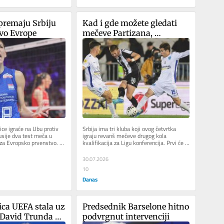
premaju Srbiju 
Kad i gde možete gledati 
vo Evrope
mečeve Partizana, 
Železničara i Vojvodine u 
kvalifikacijama za Ligu 
konferencija?
ce igraće na Ubu protiv 
Srbija ima tri kluba koji ovog četvrtka 
usije dva test meča u 
igraju revanš mečeve drugog kola 
za Evropsko prvenstvo. 
kvalifikacija za Ligu konferencija. Prvi će 
amu 5. i 7....
na teren istrčati fudbaleri...
30.07.2026
10
Danas
ica UEFA stala uz 
Predsednik Barselone hitno 
 David Trunda 
podvrgnut intervenciji