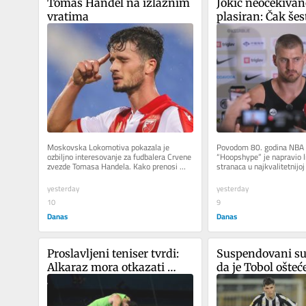
Tomas Handel na izlaznim 
Jokić neočekivan
vratima
plasiran: Čak šes
košarkaša na listi
najboljih koji nis
Amerike
Moskovska Lokomotiva pokazala je 
Povodom 80. godina NBA li
ozbiljno interesovanje za fudbalera Crvene 
“Hoopshype” je napravio lis
zvezde Tomasa Handela. Kako prenosi 
stranaca u najkvalitetnijoj 
ruski novinar Pšemek Semenjak...
Nikola Jokić je četvrti, a...
yesterday
yesterday
10
9
Danas
Danas
Proslavljeni teniser tvrdi: 
Suspendovani sud
Alkaraz mora otkazati 
da je Tobol ošteće
učešće na Ju-Es openu
Partizana