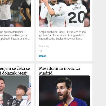
ana su kao domaćini u 
Srspki fudbaler Saša Lukić je već tri ipo 
g kola kvalifikacija za 
godine član Fulama, ali bi mogao da ih 
a pobedili kazahstanski 
napusti sada. Engleski novinar Ben 
sle utakmice...
Džejkobs najavljuje da će...
thursday
10
Danas
enjem se čeka se 
Mesi donirao novac za 
 dolazak Mesija 
Madrid
nu