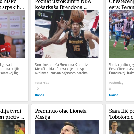
o nisko 
Poznat uzrok smrti NBA 
Obeštećenj
t srpskih 
košarkaša Brendona 
evra: Fera
 80 
Klarka
Barselonu
u iz 
ge sajt 
Smrt košarkaša Brendona Klarka iz 
Strelac jedinog g
tu najboljih 
Memfisa klasifikovana je kao splet 
Feran Tores nasta
svetskoj ligi. 
okolnosti izazvan dejstvom heroina i 
Francuskoj. Kako
kokaina. To je u saopštila Kancelarija...
dogovor između  
yesterday
yesterday
10
9
Danas
Danas
ija tvrdi 
Preminuo otac Lionela 
Saša Ilić p
n protiv 
Mesija
Tobolom ob
izostanak 