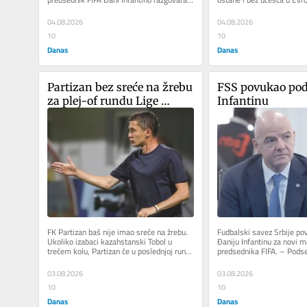
telefonom sa američkim predsednikom...
informacijama nemačkog..
04.08.2026
04.08.2026
10
10
Danas
Danas
Partizan bez sreće na žrebu 
FSS povukao pod
za plej-of rundu Lige 
Infantinu
konferencija
FK Partizan baš nije imao sreće na žrebu. 
Fudbalski savez Srbije po
Ukoliko izabaci kazahstanski Tobol u 
Đaniju Infantinu za novi ma
trećem kolu, Partizan će u poslednjoj rundi 
predsednika FIFA. – Pods
kvalifikacija za Ligu...
gospodinu Infantinu...
03.08.2026
03.08.2026
10
10
Danas
Danas