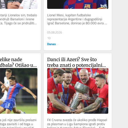
ariji Lionelov sin, trebalo 
Lionel Mesi, kapiten fudbalske 
ridruži Barseloni i krene 
reprezentacije Argentine i dugogodišnji 
 Tijago će se pridružiti 
igrač Barselone, donirao je 80.000 evra za 
obnovu područja u regionu Madrida...
05.08.2026
10
Danas
elike nade 
Danci ili Azeri? Sve što 
dbala? Otišao u 
treba znati o potencijalnim 
transferu, a 
protivnicima Crvene zvezde 
li Zvezda
u plej-ofu Lige šampiona
još nije završila prelazni 
FK Crvena zvezda će ukoliko prođe Hapoel 
oga zavisiti i od toga u 
za plasman u Ligu šampiona igrati protiv 
om takmičenju završiti. 
boljeg iz dvomeča Arhus (Danska) – Sabah 