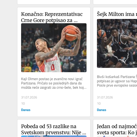
Konačno: Reprezentativac 
Šejk Milton ima 
Crne Gore potpisao za 
Partizan
Bivši košarkaš Partizana Š
Kajl Olmen postao je zvanično novi igrač 
potpisao je ugovor sa Hap
Partizana. Pričalo se poslednjih dana da 
Posle prve evropske sezone
možda neće zaigrati za crno-bele, bek koji 
nosio dres beogradskih...
ima crnogorski...
31.07.2026
31.07.2026
10
10
Danas
Danas
Pobeda od 53 razlike na 
Jedan od najmoćni
Svetskom prvenstvu: Nije u 
sveta sporta: Ko j