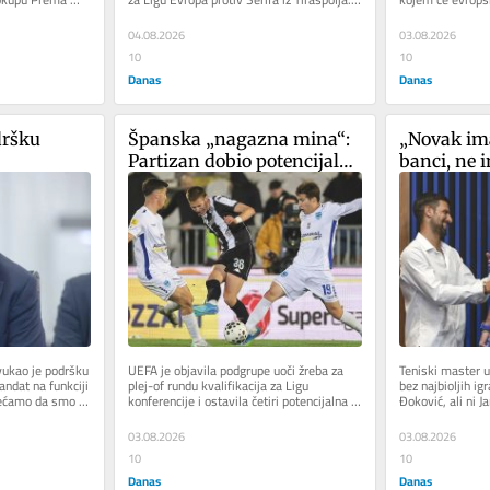
.
Tim iz Izraela je...
Važno je i imati..
04.08.2026
03.08.2026
10
10
Danas
Danas
ršku 
Španska „nagazna mina“: 
„Novak ima
Partizan dobio potencijalne 
banci, ne i
rivale u plej-of rundi Lige 
mesto na li
konferencija
vukao je podršku 
UEFA je objavila podgrupe uoči žreba za 
Teniski master u 
ndat na funkciji 
plej-of rundu kvalifikacija za Ligu 
bez najbioljih ig
ećamo da smo 
konferencije i ostavila četiri potencijalna 
Đoković, ali ni Ja
rivala za Partizan....
ALeksandera...
03.08.2026
03.08.2026
10
10
Danas
Danas