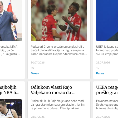
 
šampiona, a stižu i milioni 
kaže da „p
a dala 
ako izbace Hapoel
donese poz
a evra?
a svetska MMA 
Fudbaleri Crvene zvezde su se plasirali u 
UEFA je jasno sta
biju, pa će 
treće kolo kvalifikacija za Ligu šampiona. 
Infantina o proda
, 1. avgusta 
Tamo izabranike Dejana Stankovića čeka 
svi u Evropi prot
...
šampion Izraela...
predsednik Fudba
30.07.2026
29.07.2026
10
10
Danas
Danas
ajboljih 
Odlukom vlasti Rajo 
UEFA reago
ji NBA lige: 
Valjekano morao da 
prešlo gran
kić tek 
napusti stadion
fudbalska 
Fudbalski klub Rajo Valjekano neće moći 
Povodom navoda 
pljanima
nikako ne 
da igra utakmice na svom stadion, jer im 
Svetskog prvenst
je privremeno oduzet. Član špnaksog 
bi investitori ul
elitnog takmičenja je ostao...
oštro reagovala i
28.07.2026
28.07.2026