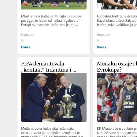
Mladi srpski fudbaler Mihajlo Cvetković 
Fudbaleri Partizana dočekuj
postigao je jedan od najbržih golova u 
Kazahstana u četvrtak u 
Evropi ove sezone, pošto mu je bio 
trećeg kola kvalifikacija za
potrebno samo 16 sekundi da...
konferencija. Duel na stadi
thursday
thursday
9
9
Danas
Danas
FIFA demantovala 
Monaku ostaje i b
„kontakt“ Infantina i 
Evrokupa?
Trampa
Međunarodna fudbalska federacija 
KK Monako je u velikim p
demantovala je medijske navode da je 
iz Kneževine bi mogao posl
predsednik FIFA Đani Infantino razgovarao 
ostane i bez učešća u Evr