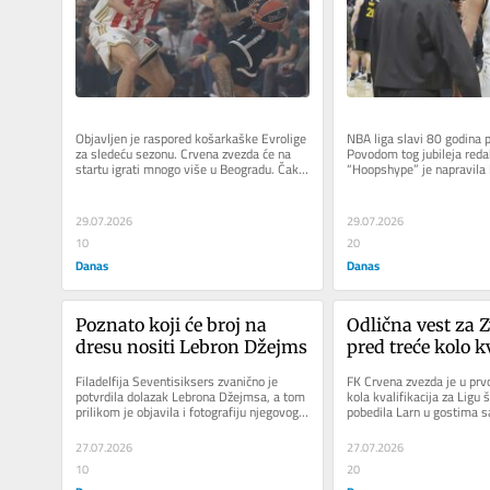
Objavljen je raspored košarkaške Evrolige 
NBA liga slavi 80 godina p
za sledeću sezonu. Crvena zvezda će na 
Povodom tog jubileja redak
startu igrati mnogo više u Beogradu. Čak 
“Hoopshype” je napravila l
sedam puta u prvih...
najboljih igrača u NBA ligi..
29.07.2026
29.07.2026
10
20
Danas
Danas
Poznato koji će broj na 
Odlična vest za Z
dresu nositi Lebron Džejms
pred treće kolo kv
za Ligu šampion
Filadelfija Seventisiksers zvanično je 
FK Crvena zvezda je u pr
potvrdila dolazak Lebrona Džejmsa, a tom 
kola kvalifikacija za Ligu 
prilikom je objavila i fotografiju njegovog 
pobedila Larn u gostima sa
novog dresa. Tako je i...
su obezbedili prolaz u dalji.
27.07.2026
27.07.2026
10
20