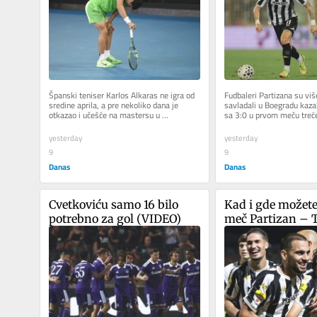
Španski teniser Karlos Alkaras ne igra od 
Fudbaleri Partizana su viš
sredine aprila, a pre nekoliko dana je 
savladali u Boegradu kaza
otkazao i učešće na mastersu u 
sa 3:0 u prvom meču treće
Sinsinatiju. Ipak, još se nije...
kvalifikacija za Ligu...
yesterday
yesterday
9
9
Danas
Danas
Cvetkoviću samo 16 bilo 
Kad i gde možete 
potrebno za gol (VIDEO)
meč Partizan – 