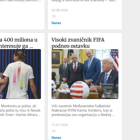
.
(Azerbejdžan). Sabah...
03.08.2026
10
Danas
 400 miliona u 
Visoki zvaničnik FIFA 
nteresuje ga 
podneo ostavku
sti“
Montrealu je počeo, ali 
Viši savetnik Međunarodne fudbalske 
rača pošto tu nisu ni Novak 
federacije (FIFA) Karlos Kordeiro, koji je 
nik Siner i Karlos Alkaraz. 
predstavljao ovu organizaciju u Radnoj 
grupi Bele kuće za Svetsko...
31.07.2026
10
Danas