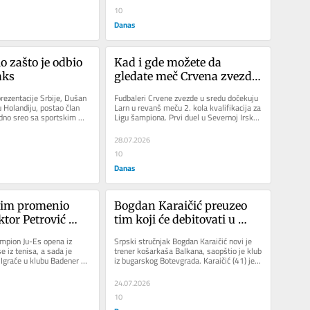
10
Danas
o zašto je odbio 
Kad i gde možete da 
aks
gledate meč Crvena zvezda 
– Larn?
rezentacije Srbije, Dušan 
Fudbaleri Crvene zvezde u sredu dočekuju 
u Holandiju, postao član 
Larn u revanš meču 2. kola kvalifikacija za 
dno sreo sa sportskim 
Ligu šampiona. Prvi duel u Severnoj Irskoj 
a,...
su dobili...
28.07.2026
10
Danas
im promenio 
Bogdan Karaičić preuzeo 
ktor Petrović 
tim koji će debitovati u 
morati da se 
Evrokupu
mpion Ju-Es opena iz 
Srpski stručnjak Bogdan Karaičić novi je 
 iz tenisa, a sada je 
trener košarkaša Balkana, saopštio je klub 
 Igraće u klubu Badener AC 
iz bugarskog Botevgrada. Karaičić (41) je 
u osmom rangu...
tokom prošle...
24.07.2026
10