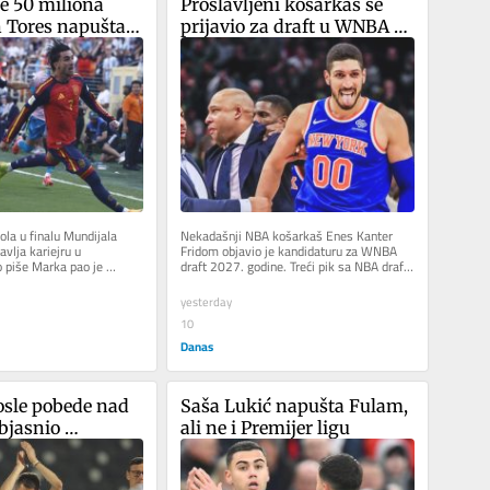
e 50 miliona 
Proslavljeni košarkaš se 
n Tores napušta 
prijavio za draft u WNBA 
ligi: Hoće li mu dozvoliti da 
igra sa devojkama?
ola u finalu Mundijala 
Nekadašnji NBA košarkaš Enes Kanter 
vlja kariejru u 
Fridom objavio je kandidaturu za WNBA 
 piše Marka pao je 
draft 2027. godine. Treći pik sa NBA drafta 
Barselone i Pari Sen...
2011. godine svoju odluku...
yesterday
10
Danas
osle pobede nad 
Saša Lukić napušta Fulam, 
jasnio 
ali ne i Premijer ligu
Ugrešića