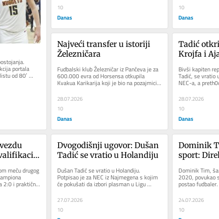
10
10
Danas
Danas
Najveći transfer u istoriji 
Tadić otkri
Železničara
Krojfa i Aj
ostojanja. 
cija portala 
Fudbalski klub Železničar iz Pančeva je za 
Bivši kapiten rep
istu od 80′ 
600.000 evra od Horsensa otkupila 
Tadić, se vratio 
..
Kvakua Karikarija koji je bio na pozajmici u 
NEC-a, a preth0
ovom timu prošle sezone....
direktorom Ajaks
28.07.2026
28.07.2026
10
10
Danas
Danas
vezdu 
Dvogodišnji ugovor: Dušan 
Dominik T
alifikacija 
Tadić se vratio u Holandiju
sport: Dire
a
kaže da će 
vom meču drugog 
Dušan Tadić se vratio u Holandiju. 
Dominik Tim, ša
dokaže
šampiona 
Potpisao je za NEC iz Najmegena s kojim 
2020, povukao se
 2:0 i praktično 
će pokušati da izbori plasman u Ligu 
postao fudbaler.
..
šampiona. Bivši kapiten...
koji se takmiči 
27.07.2026
24.07.2026
10
10