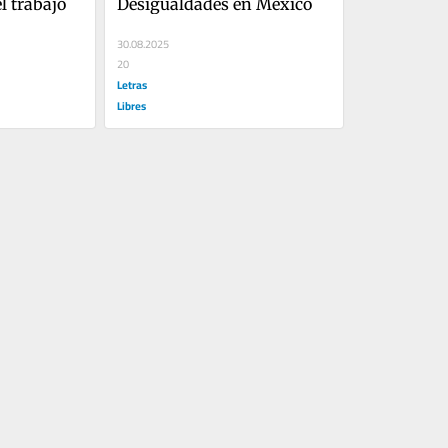
el trabajo
Desigualdades en México
30.08.2025
20
Letras
Libres