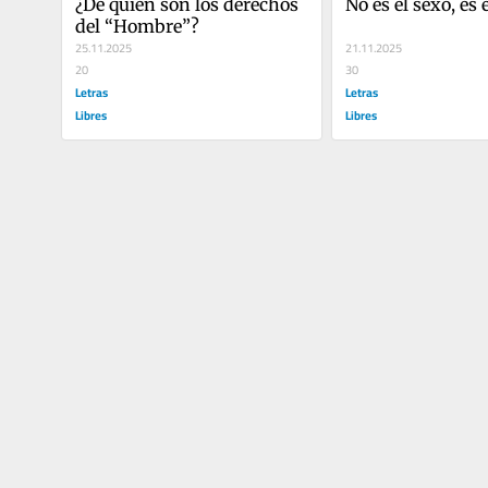
¿De quién son los derechos 
No es el sexo, es 
del “Hombre”?
25.11.2025
21.11.2025
20
30
Letras
Letras
Libres
Libres