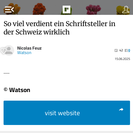
menu_open
So viel verdient ein Schriftsteller in
der Schweiz wirklich
Nicolas Feuz
42
0
Watson
15.06.2025
.....
© Watson
visit website