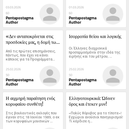
θάλασσες είναι μια παλιά 
υπόθεση
03.03.2026
01.03.2026
60
60
Pentapostagma
Pentapostagma
Author
Author
«Δεν ανταποκρίνεται στις 
Ισορροπία θείου και λογικής
προσδοκίες μας, η δομή των 
Προγραμμάτων της Ηθικής»
Οι Έλληνες διαχρονικά 
Από τις πρώτες επισημάνσεις, 
προσαρμοσμένοι στην ιδέα της 
πάντως, που έχει να κάνει 
ειρήνης και του μέτρου, 
κάποιος για τα Προγράμματα...
λάτρευαν την εξισορρόπηση του 
θείου με τη λογική
25.02.2026
25.02.2026
50
50
Pentapostagma
Pentapostagma
Author
Author
Η αιχμηρή παραίτηση ενός 
Ελληνοτουρκικά: Ώδινεν 
κορυφαίου συνθέτη!
όρος και έτεκεν μυν!
Στις βουλευτικές εκλογές που 
«Πολύς θόρυβος για το τίποτε»! 
έγιναν στις 18 Ιουνίου 1989, ο εκ 
Εγχώριοι ανούσιοι πανηγυρισμοί! 
των κορυφαίων μουσικών 
Τι κέρδισε η...
συνθετών και μαέστρων 