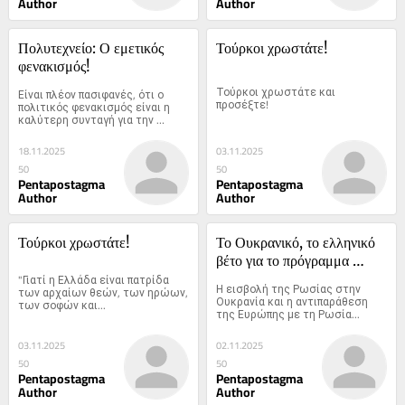
Author
Author
Πολυτεχνείο: Ο εμετικός 
Τούρκοι χρωστάτε!
φενακισμός!
Τούρκοι χρωστάτε και 
Είναι πλέον πασιφανές, ότι ο 
προσέξτε!
πολιτικός φενακισμός είναι η 
καλύτερη συνταγή για την 
θεραπεία της καθολικής 
οικονομικής και κοινωνικής 
18.11.2025
03.11.2025
κατάπτωσης
50
50
Pentapostagma
Pentapostagma
Author
Author
Τούρκοι χρωστάτε!
Το Ουκρανικό, το ελληνικό 
βέτο για το πρόγραμμα 
"Γιατί η Ελλάδα είναι πατρίδα 
SAFE και τα Eurofighter
Η εισβολή της Ρωσίας στην 
των αρχαίων θεών, των ηρώων, 
Ουκρανία και η αντιπαράθεση 
των σοφών και...
της Ευρώπης με τη Ρωσία...
03.11.2025
02.11.2025
50
50
Pentapostagma
Pentapostagma
Author
Author