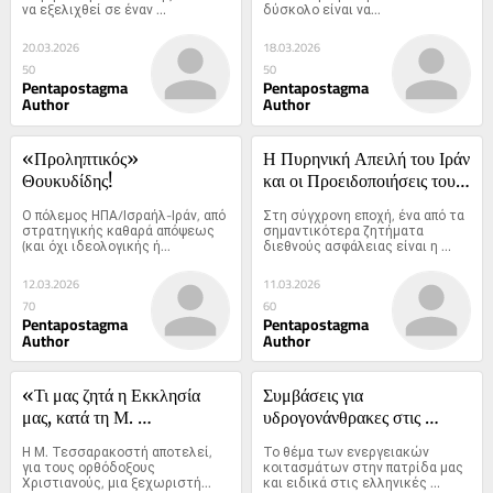
να εξελιχθεί σε έναν 
δύσκολο είναι να...
παρατεταμένο πόλεμο φθοράς 
παρά σε μια σύντομη, 
20.03.2026
18.03.2026
αποφασιστική εκστρατεία
50
50
Pentapostagma
Pentapostagma
Author
Author
«Προληπτικός» 
Η Πυρηνική Απειλή του Ιράν 
Θουκυδίδης!
και οι Προειδοποιήσεις του 
Αϊνστάιν: Η Ηθική Ευθύνη 
Ο πόλεμος ΗΠΑ/Ισραήλ-Ιράν, από 
Στη σύγχρονη εποχή, ένα από τα 
των Εθνών
στρατηγικής καθαρά απόψεως 
σημαντικότερα ζητήματα 
(και όχι ιδεολογικής ή...
διεθνούς ασφάλειας είναι η 
διάδοση των πυρηνικών όπλων
12.03.2026
11.03.2026
70
60
Pentapostagma
Pentapostagma
Author
Author
«Τι μας ζητά η Εκκλησία 
Συμβάσεις για 
μας, κατά τη Μ. 
υδρογονάνθρακες στις 
Τεσσαρακοστή;»
Ελληνικές θάλασσες από το 
Η Μ. Τεσσαρακοστή αποτελεί, 
Το θέμα των ενεργειακών 
1969 και 1975 στο 2026
για τους ορθόδοξους 
κοιτασμάτων στην πατρίδα μας 
Χριστιανούς, μια ξεχωριστή...
και ειδικά στις ελληνικές 