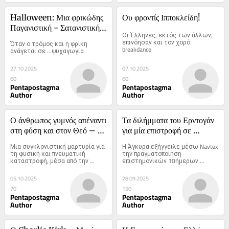
Halloween: Μια φρικώδης 
Ου φροντίς Ιπποκλείδη!
Παγανιστική - Σατανιστική 
Οι Έλληνες, εκτός των άλλων, 
Εορτή
επινόησαν και τον χορό 
Όταν ο τρόμος και η φρίκη 
breakdance
ανάγεται σε …ψυχαγωγία
27.10.2025
07.10.2025
60
60
Pentapostagma
Pentapostagma
Author
Author
Ο άνθρωπος γυμνός απέναντι 
Τα διλήμματα του Ερντογάν 
στη φύση και στον Θεό – 
για μία επιστροφή σε 
Από τον Παράδεισο στη 
«ταραγμένα νερά»
Μια συγκλονιστική μαρτυρία για 
Η Άγκυρα εξήγγειλε μέσω Navtex 
στάχτη
τη φυσική και πνευματική 
την πραγματοποίηση 
καταστροφή, μέσα από την 
επιστημονικών 10ήμερων 
αμετάκλητη ευθύνη του 
ερυενών (15-25 Σεπτεμβρίου) 
ανθρώπου
για το πλοίο Πίρι Ρέις στο Αιγαίο
05.10.2025
28.09.2025
70
150
Pentapostagma
Pentapostagma
Author
Author