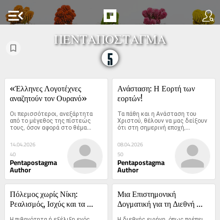
menu_open
ΠΕΝΤΑΠΟΣΤΑΓΜΑ
«Έλληνες Λογοτέχνες 
Ανάσταση: Η Εορτή των 
αναζητούν τον Ουρανό»
εορτών!
Οι περισσότεροι, ανεξάρτητα 
Τα πάθη και η Ανάσταση του 
από το μέγεθος της πίστεώς 
Χριστού, θέλουν να μας δείξουν 
τους, όσον αφορά στο θέμα...
ότι στη σημερινή εποχή,...
14.04.2026
08.04.2026
40
50
Pentapostagma
Pentapostagma
Author
Author
Πόλεμος χωρίς Νίκη: 
Μια Επιστημονική 
Ρεαλισμός, Ισχύς και τα 
Δογματική για τη Διεθνή 
Όρια της Στρατηγικής στη 
Ειρήνη: Από τη Συστημική 
Η πιθανότητα ή εξέλιξη ενός 
Η διεθνής ειρήνη, όπως πρέπει 