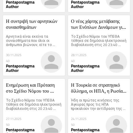
Pentapostagma
Pentapostagma
Author
Author
Η συντριβή των αρνητικών 
Ο νέος χάρτης μετάβασης 
συναισθημάτων
των Ενόπλων Δυνάμεων για 
την Εθνοφυλακή (εικόνες)
Αρνητικά είναι εκείνα τα 
Το Σχέδιο Νόμου του ΥΠΕΘΑ 
συναισθήματα που όλοι οι 
τέθηκε σε δημόσια ηλεκτρονική 
άνθρωποι βιώνουν, είτε το 
διαβούλευση στις 20 23:40 
παραδέχονται, είτε όχι, και τα 
Νοε...
οποία τους κάνουν να νιώθουν 
30.11.2025
28.11.2025
άσχημα
40
40
Pentapostagma
Pentapostagma
Author
Author
Ενημέρωση και Πρόταση 
Η Τουρκία σε στρατηγικό 
στο Σχέδιο Νόμου του 
δίλλημα, οι ΗΠΑ, η Ρωσία 
Υπουργείου Εθνικής Άμυνας 
και το Ισραήλ
Το Σχέδιο Νόμου του ΥΠΕΘΑ 
Ήδη οι πρώτες κινήσεις της 
(ΥΠΕΘΑ) με τον τίτλο: 
τέθηκε σε δημόσια ηλεκτρονική 
Άγκυρας προς τις ΗΠΑ 
διαβούλευση στις 20 23:40 
προκαλούν την αντίδραση της 
Χάρτης Μετάβασης των 
Νοε...
Μόσχας
Ενόπλων Δυνάμεων (ΕΔ) 
27.11.2025
24.11.2025
στη Νέα Εποχή, Αναφορικά 
50
50
με τις Τροποποιήσεις για την 
Pentapostagma
Pentapostagma
Εθνοφυλακή (εικόνες)