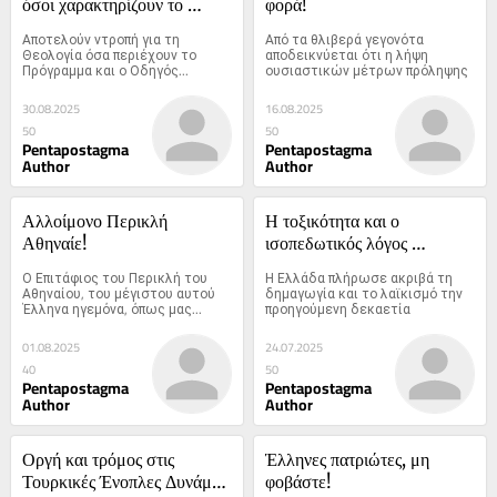
όσοι χαρακτηρίζουν το 
φορά!
μάθημα των Θρησκευτικών 
Αποτελούν ντροπή για τη 
Από τα θλιβερά γεγονότα 
Κατήχηση
Θεολογία όσα περιέχουν το 
αποδεικνύεται ότι η λήψη 
Πρόγραμμα και ο Οδηγός...
ουσιαστικών μέτρων πρόληψης
30.08.2025
16.08.2025
50
50
Pentapostagma
Pentapostagma
Author
Author
Αλλοίμονο Περικλή 
Η τοξικότητα και ο 
Αθηναίε!
ισοπεδωτικός λόγος 
υπονομεύουν τη Δημοκρατία
Ο Επιτάφιος του Περικλή του 
Η Ελλάδα πλήρωσε ακριβά τη 
Αθηναίου, του μέγιστου αυτού 
δημαγωγία και το λαϊκισμό την 
Έλληνα ηγεμόνα, όπως μας...
προηγούμενη δεκαετία
01.08.2025
24.07.2025
40
50
Pentapostagma
Pentapostagma
Author
Author
Οργή και τρόμος στις 
Έλληνες πατριώτες, μη 
Τουρκικές Ένοπλες Δυνάμεις 
φοβάστε!