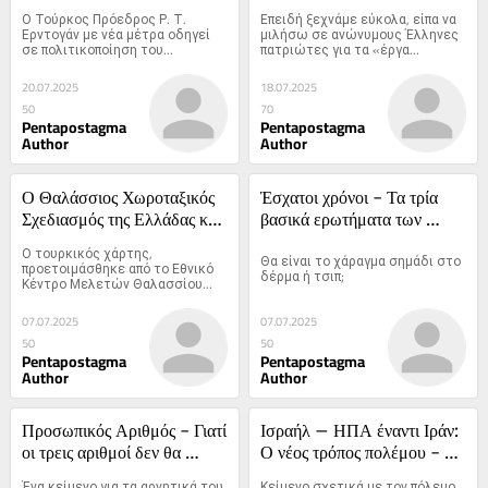
με τις μεθοδεύσεις Ερντογάν
Ο Τούρκος Πρόεδρος Ρ. Τ. 
Επειδή ξεχνάμε εύκολα, είπα να 
Ερντογάν με νέα μέτρα οδηγεί 
μιλήσω σε ανώνυμους Έλληνες 
σε πολιτικοποίηση του...
πατριώτες για τα «έργα...
20.07.2025
18.07.2025
50
70
Pentapostagma
Pentapostagma
Author
Author
Ο Θαλάσσιος Χωροταξικός 
Έσχατοι χρόνοι - Τα τρία 
Σχεδιασμός της Ελλάδας και 
βασικά ερωτήματα των 
της Τουρκίας μέσα από τη 
πιστών
Ο τουρκικός χάρτης, 
Θα είναι το χάραγμα σημάδι στο 
θεώρηση της Άγκυρας
προετοιμάσθηκε από το Εθνικό 
δέρμα ή τσιπ;
Κέντρο Μελετών Θαλασσίου...
07.07.2025
07.07.2025
50
50
Pentapostagma
Pentapostagma
Author
Author
Προσωπικός Αριθμός - Γιατί 
Ισραήλ – ΗΠΑ έναντι Ιράν: 
οι τρεις αριθμοί δεν θα 
Ο νέος τρόπος πολέμου - 
πρέπει να γίνουν ένας
Let’s do it civilized, as 
Ένα κείμενο για τα αρνητικά του 
Κείμενο σχετικά με τον πόλεμο 