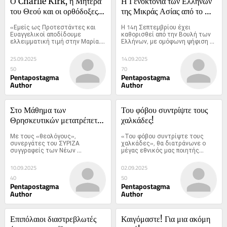
Ο Charlie Kirk, η Μητέρα 
Η Γενοκτονία των Ελλήνων 
του Θεού και οι ορθόδοξες 
της Μικράς Ασίας από το 
ευαισθησίες (βίντεο)
Τουρκικό Κράτος
«Εμείς ως Προτεστάντες και 
Η 14η Σεπτεμβρίου έχει 
Ευαγγελικοί αποδίδουμε 
καθορισθεί από την Βουλή των 
ελλειμματική τιμή στην Μαρία....
Ελλήνων, με ομόφωνη ψήφιση 
του...
25.09.2025
14.09.2025
50
70
Pentapostagma
Pentapostagma
Author
Author
Στο Μάθημα των 
Του φόβου συντρίψτε τους 
Θρησκευτικών μετατρέπεται 
χαλκάδες!
η βιωματική διδασκαλία σε 
Με τους «θεολόγους», 
«Του φόβου συντρίψτε τους 
ξενάγηση
συνεργάτες του ΣΥΡΙΖΑ 
χαλκάδες», θα διατράνωνε ο 
συγγραφείς των Νέων 
μέγας εθνικός μας ποιητής...
Προγραμμάτων...
10.09.2025
02.09.2025
40
50
Pentapostagma
Pentapostagma
Author
Author
Επιπόλαιοι διαστρεβλωτές 
Καιγόμαστε! Για μια ακόμη 