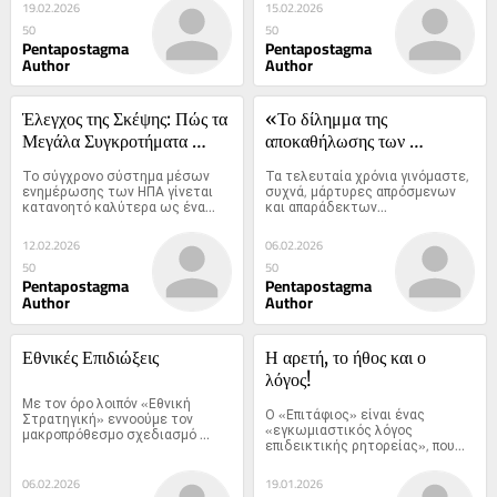
Σταύρος Ξαρχάκος εξελέγη 
19.02.2026
15.02.2026
βουλευτής
50
50
Pentapostagma
Pentapostagma
Author
Author
Έλεγχος της Σκέψης: Πώς τα 
«Το δίλημμα της 
Μεγάλα Συγκροτήματα 
αποκαθήλωσης των 
Μαζικών Μέσων Καθιστούν 
θρησκευτικών Συμβόλων»
Το σύγχρονο σύστημα μέσων 
Τα τελευταία χρόνια γινόμαστε, 
το Κοινό Αιχμάλωτο του 
ενημέρωσης των ΗΠΑ γίνεται 
συχνά, μάρτυρες απρόσμενων 
κατανοητό καλύτερα ως ένα...
και απαράδεκτων...
Νοήματος και Κατευθύνουν 
Αυτό που Πρέπει να 
12.02.2026
06.02.2026
Πιστεύει
50
50
Pentapostagma
Pentapostagma
Author
Author
Εθνικές Επιδιώξεις
Η αρετή, το ήθος και ο 
λόγος!
Με τον όρο λοιπόν «Εθνική 
Ο «Επιτάφιος» είναι ένας 
Στρατηγική» εννοούμε τον 
«εγκωμιαστικός λόγος 
μακροπρόθεσμο σχεδιασμό 
επιδεικτικής ρητορείας», που...
μιας...
06.02.2026
19.01.2026