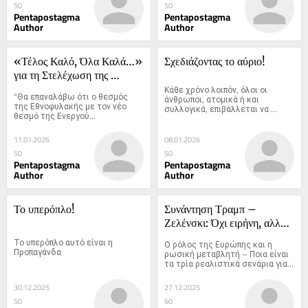
50
50
Pentapostagma
Pentapostagma
Author
Author
«Τέλος Καλό, Όλα Καλά…» 
Σχεδιάζοντας το αύριο!
για τη Στελέχωση της 
Εθνοφυλακής με 
Κάθε χρόνο λοιπόν, όλοι οι 
"Θα επαναλάβω ότι ο θεσμός 
άνθρωποι, ατομικά ή και 
Εθνοφύλακες
της Εθνοφυλακής με τον νέο 
συλλογικά, επιβάλλεται να 
θεσμό της Ενεργού...
σχεδιάζουμε έγκαιρα τους 
στόχους που θέλουμε να 
πετύχουμε
11.01.2026
08.01.2026
50
50
Pentapostagma
Pentapostagma
Author
Author
Το υπερόπλο!
Συνάντηση Τραμπ – 
Ζελένσκι: Όχι ειρήνη, αλλά 
αναπροσανατολισμός του 
Το υπερόπλο αυτό είναι η 
Ο ρόλος της Ευρώπης και η 
πολέμου
Προπαγάνδα
ρωσική μεταβλητή – Ποια είναι 
τα τρία ρεαλιστικά σενάρια για 
την εξέλιξη του πολέμου
30.12.2025
27.12.2025
50
60