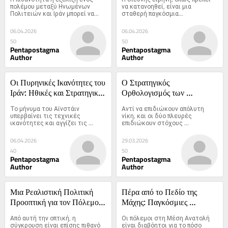
Σύγκρουση Ηνωμένες 
Αστάθεια στην Παγκόσμια 
πολέμου μεταξύ Ηνωμένων 
να κατανοηθεί, είναι μια 
Πολιτειών και Ιράν μπορεί να...
σταθερή παγκόσμια...
Πολιτείες – Ιράν
Ασφάλεια της Πυρηνικής 
Εποχής
06.04.2026
06.04.2026
50
50
Pentapostagma
Pentapostagma
Author
Author
Οι Πυρηνικές Ικανότητες του 
Ο Στρατηγικός 
Ιράν: Ηθικές και Στρατηγικές 
Ορθολογισμός των 
Προοπτικές για την 
Εντάσεων ΗΠΑ–Ιράν: Μία 
Το μήνυμα του Αϊνστάιν 
Αντί να επιδιώκουν απόλυτη 
Παγκόσμια Ασφάλεια
Ανάλυση Διεθνών Σχέσεων
υπερβαίνει τις τεχνικές 
νίκη, και οι δύο πλευρές 
ικανότητες και αγγίζει τις 
επιδιώκουν στόχους 
ηθικές ευθύνες των 
περιοριζόμενους από κόστος, 
επιστημόνων, των πολιτικών 
κινδύνους και συστημικές 
06.04.2026
29.03.2026
και των παγκόσμιων ηγετών
πιέσεις
40
50
Pentapostagma
Pentapostagma
Author
Author
Μια Ρεαλιστική Πολιτική 
Πέρα από το Πεδίο της 
Προοπτική για τον Πόλεμο 
Μάχης: Παγκόσμιες 
με το Ιράν
Επιπτώσεις του Πολέμου με 
Από αυτή την οπτική, η 
Οι πόλεμοι στη Μέση Ανατολή 
το Ιράν
σύγκρουση είναι επίσης πιθανό 
είναι διαβόητοι για το πόσο 