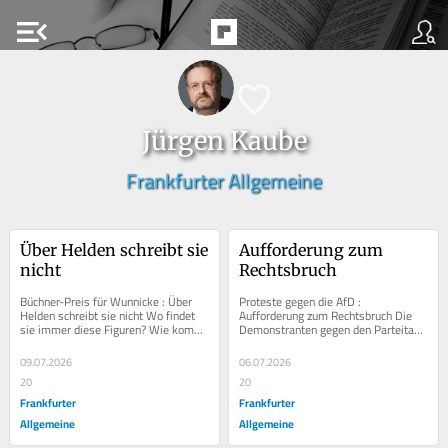
menu_open
Jürgen Kaube
Frankfurter Allgemeine
Über Helden schreibt sie 
Aufforderung zum 
nicht
Rechtsbruch
Büchner-Preis für Wunnicke : Über 
Proteste gegen die AfD : 
Helden schreibt sie nicht Wo findet 
Aufforderung zum Rechtsbruch Die 
sie immer diese Figuren? Wie kommt 
Demonstranten gegen den Parteitag 
es, dass ihre Entdeckungen eine 
der AfD in Erfurt begründeten ihre 
ganze Welt...
Blockaden damit, dass...
09.07.2026
06.07.2026
20
20
Frankfurter
Frankfurter
Allgemeine
Allgemeine