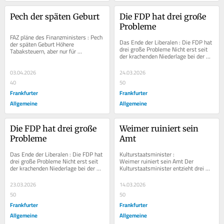
Pech der späten Geburt
Die FDP hat drei große 
Probleme
FAZ pläne des Finanzministers : Pech 
Das Ende der Liberalen : Die FDP hat 
der späten Geburt Höhere 
drei große Probleme Nicht erst seit 
Tabaksteuern, aber nur für 
der krachenden Niederlage bei der 
Neuraucher: Klingbeils Ideen zum 
Landtagswahl in Rheinland-Pfalz 
Ehegattensplitting sind...
scheint...
03.04.2026
24.03.2026
40
50
Frankfurter
Frankfurter
Allgemeine
Allgemeine
Die FDP hat drei große 
Weimer ruiniert sein 
Probleme
Amt
Das Ende der Liberalen : Die FDP hat 
Kulturstaatsminister : 
drei große Probleme Nicht erst seit 
Weimer ruiniert sein Amt Der 
der krachenden Niederlage bei der 
Kulturstaatsminister entzieht drei 
Landtagswahl in Rheinland-Pfalz 
Buchhandlungen einen Jury-Preis – 
scheint...
mit Verweis auf nebulöse...
23.03.2026
14.03.2026
50
50
Frankfurter
Frankfurter
Allgemeine
Allgemeine