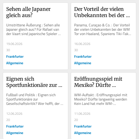
Sehen alle Japaner 
Der Vorteil der vielen 
gleich aus?
Unbekannten bei der 
WM
Umstrittene Äußerung : Sehen alle 
Panama, Curaçao & Co. : Der Vorteil 
Japaner gleich aus? Für Rafael van 
der vielen Unbekannten bei der WM 
der Vaart sind japanische Spieler 
Tor von Haaland, Spaniens Tiki-Taka: 
schwer zu decken, weil sich ihr 
Normalerweise können wir beim...
Aussehen so...
19.06.2026
16.06.2026
30
30
Frankfurter
Frankfurter
Allgemeine
Allgemeine
Eignen sich 
Eröffnungsspiel mit 
Sportfunktionäre zur 
Mexiko? Dürfte 
Gesellschaftskritik?
langweilig werden
Fußball und Politik : Eignen sich 
WM-Auftakt : Eröffnungsspiel mit 
Sportfunktionäre zur 
Mexiko? Dürfte langweilig werden 
Gesellschaftskritik? Wer hofft, der 
Kein Land hat mehr WM-
Geist der Infantinos möge sich nicht 
Eröffnungsspiele bestritten als 
durchsetzen, kann...
Mexiko. Deren Bilanz...
12.06.2026
11.06.2026
20
20
Frankfurter
Frankfurter
Allgemeine
Allgemeine