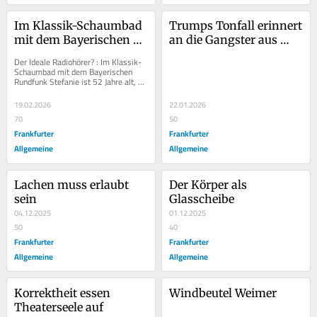
Im Klassik-Schaumbad 
Trumps Tonfall erinnert 
mit dem Bayerischen 
an die Gangster aus 
Rundfunk
Mafiafilmen
Der Ideale Radiohörer? : Im Klassik-
Schaumbad mit dem Bayerischen 
Rundfunk Stefanie ist 52 Jahre alt, 
Grafikdesignerin und eine Kunstfigur. 
Der...
19.02.2026
22.01.2026
70
50
Frankfurter
Frankfurter
Allgemeine
Allgemeine
Lachen muss erlaubt 
Der Körper als 
sein
Glasscheibe
04.12.2025
01.12.2025
50
40
Frankfurter
Frankfurter
Allgemeine
Allgemeine
Korrektheit essen 
Windbeutel Weimer
Theaterseele auf