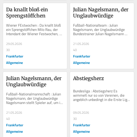
Da knallt bloß ein 
Julian Nagelsmann, der 
Sprengstöffchen
Unglaubwürdige
Wiener FEstwochen : Da knallt bloß 
Fußball-Nationalteam : Julian 
ein Sprengstöffchen Milo Rau, der 
Nagelsmann, der Unglaubwürdige 
Intendant der Wiener Festwochen, 
Bundestrainer Julian Nagelsmann 
hat den US-Milliardär Peter Thiel 
stellt Spieler auf, um ihr 
eingeladen....
Selbstvertrauen zu stärken...
29.05.2026
21.05.2026
30
40
Frankfurter
Frankfurter
Allgemeine
Allgemeine
Julian Nagelsmann, der 
Abstiegsherz
Unglaubwürdige
Bundesliga : Abstiegsherz Es 
Fußball-Nationalmannschaft : Julian 
wimmelt nur so von Vereinen, die 
Nagelsmann, der Unglaubwürdige 
angeblich unbedingt in die Erste Liga 
Nagelsmann stellt Spieler auf, um ihr 
gehören. Zuletzt wurde sogar 
Selbstvertrauen zu stärken – und...
Wolfsburg genannt....
21.05.2026
09.05.2026
40
30
Frankfurter
Frankfurter
Allgemeine
Allgemeine