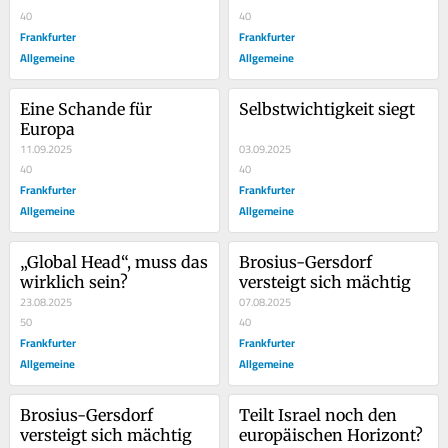
40
40
Frankfurter
Frankfurter
Allgemeine
Allgemeine
Eine Schande für 
Selbstwichtigkeit siegt
Europa
11.09.2025
03.09.2025
40
40
Frankfurter
Frankfurter
Allgemeine
Allgemeine
„Global Head“, muss das 
Brosius-Gersdorf 
wirklich sein?
versteigt sich mächtig
23.08.2025
07.08.2025
50
40
Frankfurter
Frankfurter
Allgemeine
Allgemeine
Brosius-Gersdorf 
Teilt Israel noch den 
versteigt sich mächtig
europäischen Horizont?