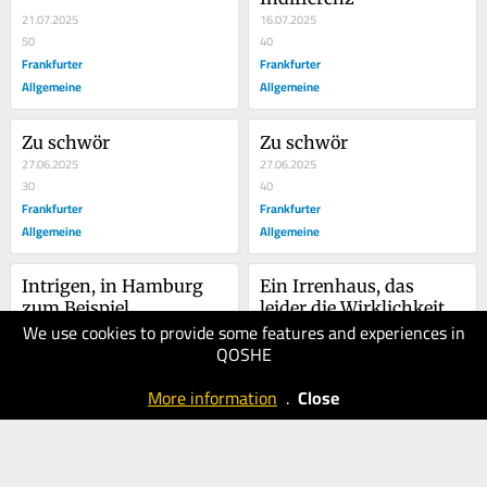
21.07.2025
16.07.2025
50
40
Frankfurter
Frankfurter
Allgemeine
Allgemeine
Zu schwör
Zu schwör
27.06.2025
27.06.2025
30
40
Frankfurter
Frankfurter
Allgemeine
Allgemeine
Intrigen, in Hamburg 
Ein Irrenhaus, das 
zum Beispiel
leider die Wirklichkeit 
We use cookies to provide some features and experiences in
15.06.2025
ist
06.06.2025
QOSHE
40
40
Frankfurter
Frankfurter
More information
.
Close
Allgemeine
Allgemeine