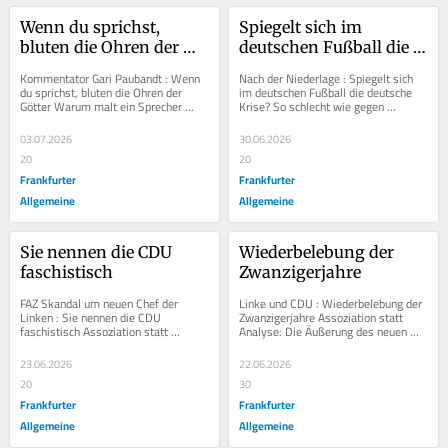
Wenn du sprichst, 
Spiegelt sich im 
bluten die Ohren der 
deutschen Fußball die 
Götter
deutsche Krise?
Kommentator Gari Paubandt : Wenn 
Nach der Niederlage : Spiegelt sich 
du sprichst, bluten die Ohren der 
im deutschen Fußball die deutsche 
Götter Warum malt ein Sprecher 
Krise? So schlecht wie gegen 
nach, was alle ohnehin sehen? Und 
Paraguay haben die Deutschen in 
was soll die...
einem Pflichtspiel...
03.07.2026
30.06.2026
20
20
Frankfurter
Frankfurter
Allgemeine
Allgemeine
Sie nennen die CDU 
Wiederbelebung der 
faschistisch
Zwanzigerjahre
FAZ Skandal um neuen Chef der 
Linke und CDU : Wiederbelebung der 
Linken : Sie nennen die CDU 
Zwanzigerjahre Assoziation statt 
faschistisch Assoziation statt 
Analyse: Die Äußerung des neuen 
Analyse: Die Äußerung des neuen 
Vorsitzenden der Linkspartei über die 
Vorsitzenden der...
CDU zeugt...
23.06.2026
22.06.2026
20
30
Frankfurter
Frankfurter
Allgemeine
Allgemeine