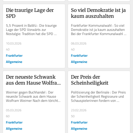
Die traurige Lage der 
So viel Demokratie ist ja 
SPD
kaum auszuhalten
5,5 Prozent in BaWü : Die traurige 
Frankfurter Kommunalwahl : So viel 
Lage der SPD Vorwärts zur 
Demokratie ist ja kaum auszuhalten 
Nostalgie: Tradition hat die SPD 
Bei der Frankfurter Kommunalwahl 
reichlich – Stimmen immer weniger. 
wird es in den Wahlkabinen zum 
In...
großen Gefalte...
10.03.2026
06.03.2026
40
40
Frankfurter
Frankfurter
Allgemeine
Allgemeine
Der neueste Schwank 
Der Preis der 
aus dem Hause Wolfram 
Scheinheiligkeit
Weimer
Weimer gegen Buchhandel : Der 
Politisierung der Berlinale : Der Preis 
neueste Schwank aus dem Hause 
der Scheinheiligkeit Regisseure und 
Wolfram Weimer Nach dem törichten 
Schauspielerinnen fordern von 
Vorgehen bei der Berlinale passiert 
ihresgleichen politische Bekenntnisse 
dem...
zum...
05.03.2026
23.02.2026
60
50
Frankfurter
Frankfurter
Allgemeine
Allgemeine