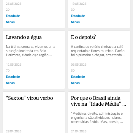
26.05.2026
19.05.2026
20
30
Estado de
Estado de
Minas
Minas
Lavando a égua
E o depois?
Na última semana, vivemos uma 
A cantina do velório cheirava a café 
situação inusitada em Belo 
requentado e flores murchas. Pavão 
Horizonte, cidade cuja região 
foi o primeiro a chegar, arrastando os 
metropolitana abriga cerca de 5 
pés pelo linóleo gasto, quando...
milhões de almas. As...
12.05.2026
05.05.2026
70
30
Estado de
Estado de
Minas
Minas
"Sextou" virou verbo
Por que o Brasil ainda 
vive na "Idade Média" 
contra as bactérias?
"Medicina, direito, administração e 
engenharia são atividades nobres, 
necessárias à vida. Mas, poesia, 
beleza, romance, amor, são as 
coisas...
28.04.2026
21.04.2026