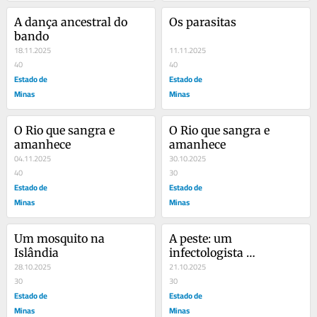
A dança ancestral do 
Os parasitas
bando
18.11.2025
11.11.2025
40
40
Estado de
Estado de
Minas
Minas
O Rio que sangra e 
O Rio que sangra e 
amanhece
amanhece
04.11.2025
30.10.2025
40
30
Estado de
Estado de
Minas
Minas
Um mosquito na 
A peste: um 
Islândia
infectologista 
28.10.2025
digladiando com um 
21.10.2025
30
parasita milenar
30
Estado de
Estado de
Minas
Minas