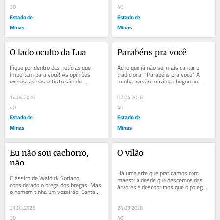
30
40
Estado de
Estado de
Minas
Minas
O lado oculto da Lua
Parabéns pra você
Fique por dentro das notícias que 
Acho que já não sei mais cantar o 
importam para você! As opiniões 
tradicional "Parabéns pra você". A 
expressas neste texto são de 
minha versão máxima chegou no 
responsabilidade exclusiva do(a) 
"com quem será?" para o...
autor(a) e não...
14.04.2026
07.04.2026
40
40
Estado de
Estado de
Minas
Minas
Eu não sou cachorro, 
O vilão
não
Há uma arte que praticamos com 
Clássico de Waldick Soriano, 
maestria desde que descemos das 
considerado o brega dos bregas. Mas 
árvores e descobrimos que o polegar 
o homem tinha um vozeirão. Cantava 
opositor serve não apenas para 
pra caramba, numa época em que 
segurar...
recurso...
31.03.2026
24.03.2026
30
40