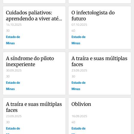
Cuidados paliativos: 
O infectologista do 
aprendendo a viver até a 
futuro
última gota
14.10.2025
07.10.2025
30
40
Estado de
Estado de
Minas
Minas
A síndrome do piloto 
A traíra e suas múltiplas 
inexperiente
faces
30.09.2025
23.09.2025
30
30
Estado de
Estado de
Minas
Minas
A traíra e suas múltiplas 
Oblivion
faces
23.09.2025
16.09.2025
30
40
Estado de
Estado de