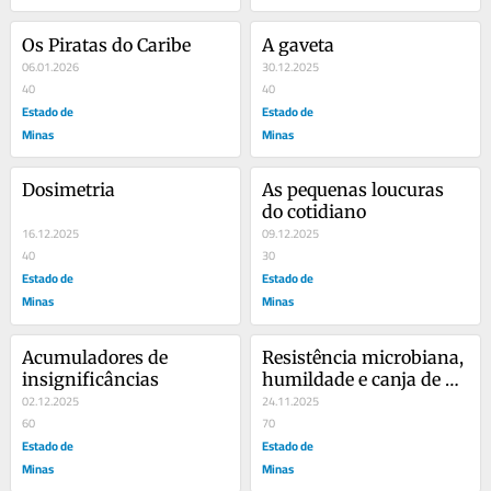
Os Piratas do Caribe
A gaveta
06.01.2026
30.12.2025
40
40
Estado de
Estado de
Minas
Minas
Dosimetria
As pequenas loucuras 
do cotidiano
16.12.2025
09.12.2025
40
30
Estado de
Estado de
Minas
Minas
Acumuladores de 
Resistência microbiana, 
insignificâncias
humildade e canja de 
02.12.2025
galinha
24.11.2025
60
70
Estado de
Estado de
Minas
Minas