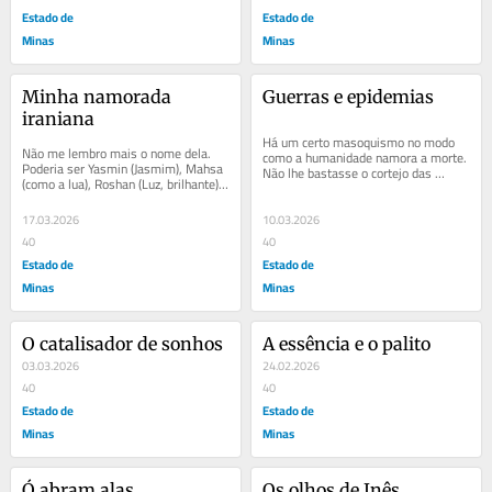
Estado de
Estado de
Minas
Minas
Minha namorada 
Guerras e epidemias
iraniana
Há um certo masoquismo no modo 
Não me lembro mais o nome dela. 
como a humanidade namora a morte. 
Poderia ser Yasmin (Jasmim), Mahsa 
Não lhe bastasse o cortejo das 
(como a lua), Roshan (Luz, brilhante). 
pestes, vai ela e convida também a 
Não importa. Ela era linda e nossos...
guerra para o...
17.03.2026
10.03.2026
40
40
Estado de
Estado de
Minas
Minas
O catalisador de sonhos
A essência e o palito
03.03.2026
24.02.2026
40
40
Estado de
Estado de
Minas
Minas
Ó abram alas
Os olhos de Inês