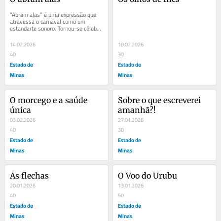
“Abram alas” é uma expressão que 
atravessa o carnaval como um 
estandarte sonoro. Tornou-se célebre 
em 1899, quando Chiquinha Gonzaga 
compôs a...
14.02.2026
10.02.2026
40
30
Estado de
Estado de
Minas
Minas
O morcego e a saúde 
Sobre o que escreverei 
única
amanhã?!
03.02.2026
27.01.2026
40
30
Estado de
Estado de
Minas
Minas
As flechas
O Voo do Urubu
20.01.2026
13.01.2026
40
50
Estado de
Estado de
Minas
Minas