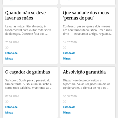
Quando não se deve 
Que saudade dos meus 
lavar as mãos
‘pernas de pau’
Lavar as mãos, literalmente, é 
Confesso: passei quase dois meses 
fundamental para evitar toda sorte 
em adultério futebolístico. Traí o meu 
de doenças. Dentro e fora dos 
time — esse amor antigo, regado a 
hospitais, bactérias, vírus, fungos e 
cerveja com Rivotril, cheio de...
parasitas...
21.07.2026
14.07.2026
20
20
Estado de
Estado de
Minas
Minas
O caçador de guimbas
Absolvição garantida
Saí com o Sushi para o passeio do 
Dispam-se de preconceitos e 
fim de tarde. Sushi é um salsicha e, 
hipocrisia. Se as religiões um dia os 
como todo salsicha, vive rente ao 
condenaram, a ciência de hoje os 
chão, farejando cantinhos com a 
absolve. Houve um tempo em que 
seriedade...
mulheres e homens...
07.07.2026
30.06.2026
20
20
Estado de
Estado de
Minas
Minas