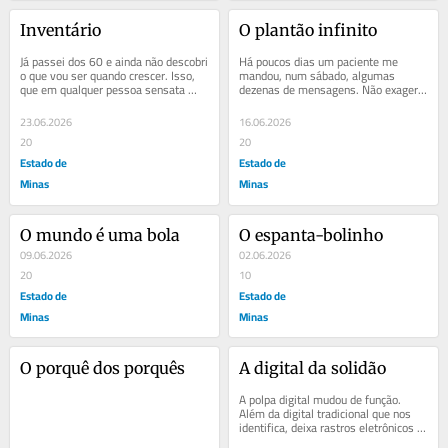
Inventário
O plantão infinito
Já passei dos 60 e ainda não descobri 
Há poucos dias um paciente me 
o que vou ser quando crescer. Isso, 
mandou, num sábado, algumas 
que em qualquer pessoa sensata 
dezenas de mensagens. Não exagero: 
seria motivo de constrangimento, em 
dezenas, com a pontualidade de 
mim...
quem dispara...
23.06.2026
16.06.2026
20
20
Estado de
Estado de
Minas
Minas
O mundo é uma bola
O espanta-bolinho
09.06.2026
02.06.2026
20
10
Estado de
Estado de
Minas
Minas
O porquê dos porquês
A digital da solidão
A polpa digital mudou de função. 
Além da digital tradicional que nos 
identifica, deixa rastros eletrônicos 
que revelam confidências e...