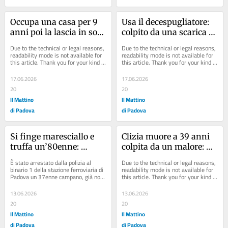
Occupa una casa per 9 
Usa il decespugliatore: 
anni poi la lascia in sole 
colpito da una scarica 
48 ore ed evita il 
elettrica
Due to the technical or legal reasons, 
Due to the technical or legal reasons, 
processo
readability mode is not available for 
readability mode is not available for 
this article. Thank you for your kind 
this article. Thank you for your kind 
understanding.
understanding.
17.06.2026
17.06.2026
20
20
Il Mattino
Il Mattino
di Padova
di Padova
Si finge maresciallo e 
Clizia muore a 39 anni 
truffa un’80enne: 
colpita da un malore: 
arrestato in stazione 
era mamma di tre figli
È stato arrestato dalla polizia al 
Due to the technical or legal reasons, 
con 20mila euro di 
binario 1 della stazione ferroviaria di 
readability mode is not available for 
Padova un 37enne campano, già noto 
this article. Thank you for your kind 
gioielli
alle forze dell’ordine per...
understanding.
13.06.2026
13.06.2026
20
20
Il Mattino
Il Mattino
di Padova
di Padova