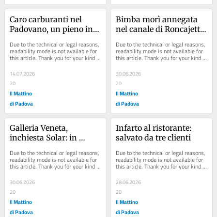
Caro carburanti nel 
Bimba morì annegata 
Padovano, un pieno in 
nel canale di Roncajette, 
media costa 15 euro in 
per la Procura il papà 
Due to the technical or legal reasons, 
Due to the technical or legal reasons, 
più: ecco dove conviene
non ha colpe
readability mode is not available for 
readability mode is not available for 
this article. Thank you for your kind 
this article. Thank you for your kind 
understanding.
understanding.
14.07.2026
30.06.2026
20
20
Il Mattino
Il Mattino
di Padova
di Padova
Galleria Veneta, 
Infarto al ristorante: 
inchiesta Solar: in 
salvato da tre clienti
cinque a processo
Due to the technical or legal reasons, 
Due to the technical or legal reasons, 
readability mode is not available for 
readability mode is not available for 
this article. Thank you for your kind 
this article. Thank you for your kind 
understanding.
understanding.
30.06.2026
28.06.2026
20
20
Il Mattino
Il Mattino
di Padova
di Padova