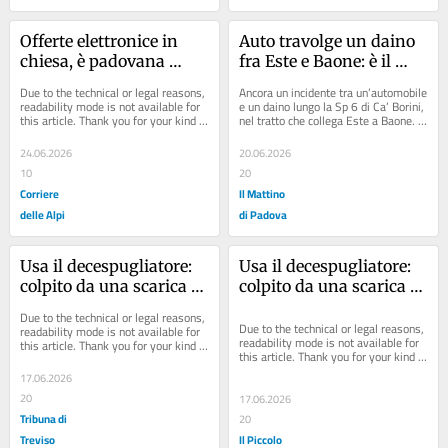
Offerte elettronice in 
Auto travolge un daino 
chiesa, è padovana 
fra Este e Baone: è il 
l’azienda di “Lumen”: il 
secondo episodio
Due to the technical or legal reasons, 
Ancora un incidente tra un’automobile 
bancomat di San Pietro
readability mode is not available for 
e un daino lungo la Sp 6 di Ca’ Borini, 
this article. Thank you for your kind 
nel tratto che collega Este a Baone. 
understanding.
L’episodio è avvenuto...
24.06.2026
20.06.2026
10
20
Corriere
Il Mattino
delle Alpi
di Padova
Usa il decespugliatore: 
Usa il decespugliatore: 
colpito da una scarica 
colpito da una scarica 
elettrica
elettrica
Due to the technical or legal reasons, 
Due to the technical or legal reasons, 
readability mode is not available for 
readability mode is not available for 
this article. Thank you for your kind 
this article. Thank you for your kind 
understanding.
understanding.
17.06.2026
20
17.06.2026
Tribuna di
20
Treviso
Il Piccolo