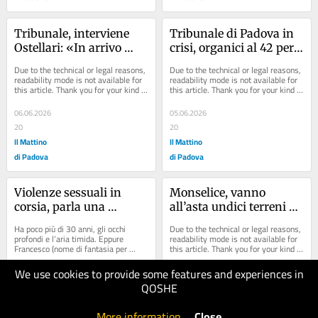
Tribunale, interviene 
Tribunale di Padova in 
Ostellari: «In arrivo 
crisi, organici al 42 per 
giudici e assistenti, la 
cento: «Dipendiamo dai 
Due to the technical or legal reasons, 
Due to the technical or legal reasons, 
situazione era 
nonni vigile»
readability mode is not available for 
readability mode is not available for 
this article. Thank you for your kind 
this article. Thank you for your kind 
deficitaria»
understanding.
understanding.
06.06.2026
05.06.2026
20
20
Il Mattino
Il Mattino
di Padova
di Padova
Violenze sessuali in 
Monselice, vanno 
corsia, parla una 
all’asta undici terreni 
vittima: «Quel medico 
urbanizzati: il valore 
Ha poco più di 30 anni, gli occhi 
Due to the technical or legal reasons, 
mai pentito e l’ospedale 
sfiora il milione
profondi e l’aria timida. Eppure 
readability mode is not available for 
Francesco (nome di fantasia per 
this article. Thank you for your kind 
in silenzio»
tutelare la sua identità) ha coraggio 
understanding.
da...
We use cookies to provide some features and experiences in
05.06.2026
03.06.2026
QOSHE
30
20
Il Mattino
Il Mattino
More information
.
Close
di Padova
di Padova