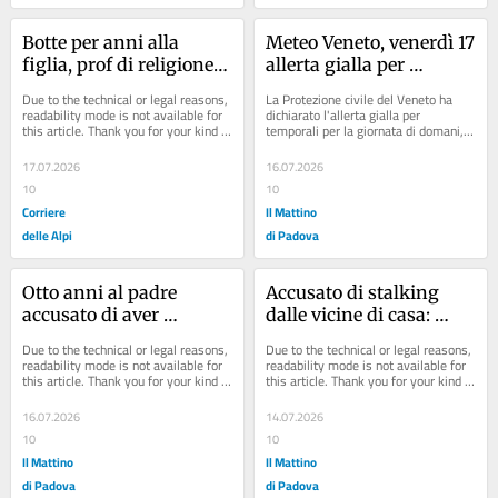
Botte per anni alla 
Meteo Veneto, venerdì 17 
figlia, prof di religione 
allerta gialla per 
condannato a 4 anni
temporali: ecco dove
Due to the technical or legal reasons, 
La Protezione civile del Veneto ha 
readability mode is not available for 
dichiarato l'allerta gialla per 
this article. Thank you for your kind 
temporali per la giornata di domani, 
understanding.
venerdì' 17 luglio, sulla montagna...
17.07.2026
16.07.2026
10
10
Corriere
Il Mattino
delle Alpi
di Padova
Otto anni al padre 
Accusato di stalking 
accusato di aver 
dalle vicine di casa: 
provocato la necrosi 
assolto l'ex magistrato 
Due to the technical or legal reasons, 
Due to the technical or legal reasons, 
della lingua del figlio: 
Merz
readability mode is not available for 
readability mode is not available for 
this article. Thank you for your kind 
this article. Thank you for your kind 
un milione di 
understanding.
understanding.
provvisionale
16.07.2026
14.07.2026
10
10
Il Mattino
Il Mattino
di Padova
di Padova