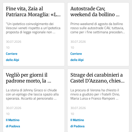
Fine vita, Zaia al 
Autostrade Cav, 
Patriarca Moraglia: «Le 
weekend da bollino 
regioni non possono 
rosso: attesi 690 mila 
"Un ipotetico coinvolgimento dei 
Primo weekend di agosto da bollino 
negare il suicidio 
veicoli in Veneto
Vescovi veneti rispetto a un'ipotetica 
rosso sulle autostrade CAV, tuttavia, 
proposta di legge regionale non 
come per i fine settimana precedenti, 
assistito»
potrebbe comunque produrre alcun...
senza particolari disagi previsti. Per...
30.07.2026
30.07.2026
10
10
Corriere
Corriere
delle Alpi
delle Alpi
Vegliò per giorni il 
Strage dei carabinieri a 
padrone morto, la 
Castel D'Azzano, chiesto 
cagnolina Linda 
il processo per i fratelli 
La storia di Johnny Giraco si chiude 
La procura di Verona ha chiesto il 
adottata dai vicini di 
Ramponi
con un epilogo che lascia spazio alla 
rinvio a giudizio per i fratelli Dino, 
speranza. Accanto al pensionato 
Maria Luisa e Franco Ramponi 
casa: «Salvata dal 
spagnolo di 70 anni, trovato senza 
accusati della strage per la morte di 
canile»
vita...
tre...
30.07.2026
30.07.2026
10
10
Il Mattino
Il Mattino
di Padova
di Padova