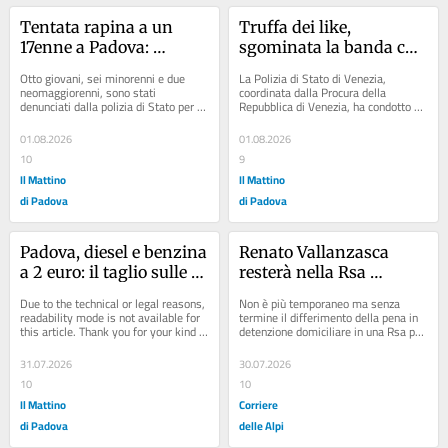
Tentata rapina a un 
Truffa dei like, 
17enne a Padova: 
sgominata la banda che 
denunciati otto 
svuotava i conti delle 
Otto giovani, sei minorenni e due 
La Polizia di Stato di Venezia, 
maranza, scattano i 
vittime
neomaggiorenni, sono stati 
coordinata dalla Procura della 
denunciati dalla polizia di Stato per 
Repubblica di Venezia, ha condotto 
Daspo urbani
tentata rapina in concorso dopo aver 
un'operazione di polizia giudiziaria 
accerchiato un...
contro una...
01.08.2026
01.08.2026
10
9
Il Mattino
Il Mattino
di Padova
di Padova
Padova, diesel e benzina 
Renato Vallanzasca 
a 2 euro: il taglio sulle 
resterà nella Rsa 
accise avvicina i prezzi
padovana senza limiti 
Due to the technical or legal reasons, 
Non è più temporaneo ma senza 
di tempo
readability mode is not available for 
termine il differimento della pena in 
this article. Thank you for your kind 
detenzione domiciliare in una Rsa per 
understanding.
Renato Vallanzasca, da qualche 
anno...
31.07.2026
30.07.2026
10
10
Il Mattino
Corriere
di Padova
delle Alpi