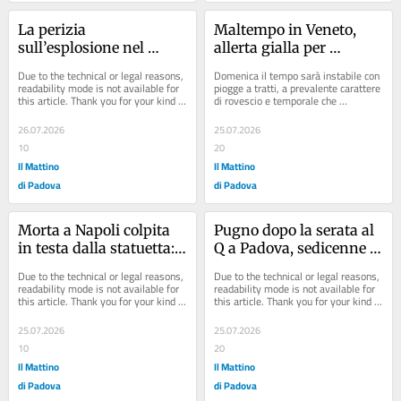
La perizia 
Maltempo in Veneto, 
sull’esplosione nel 
allerta gialla per 
Veronese che uccise tre 
domenica 26 luglio: 
Due to the technical or legal reasons, 
Domenica il tempo sarà instabile con 
poliziotti: «Fu una 
rischio temporali forti
readability mode is not available for 
piogge a tratti, a prevalente carattere 
this article. Thank you for your kind 
di rovescio e temporale che 
trappola per uccidere»
understanding.
localmente, specie tra Prealpi, 
pianura e...
26.07.2026
25.07.2026
10
20
Il Mattino
Il Mattino
di Padova
di Padova
Morta a Napoli colpita 
Pugno dopo la serata al 
in testa dalla statuetta: i 
Q a Padova, sedicenne 
genitori del 13enne 
in coma: «Ha rischiato 
Due to the technical or legal reasons, 
Due to the technical or legal reasons, 
ricorrono in appello
di morire»
readability mode is not available for 
readability mode is not available for 
this article. Thank you for your kind 
this article. Thank you for your kind 
understanding.
understanding.
25.07.2026
25.07.2026
10
20
Il Mattino
Il Mattino
di Padova
di Padova