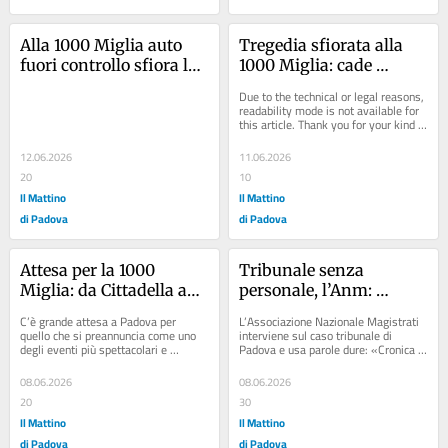
Alla 1000 Miglia auto 
Tregedia sfiorata alla 
fuori controllo sfiora la 
1000 Miglia: cade 
folla: le immagini
motociclista della 
Due to the technical or legal reasons, 
polizia e la moto sfiora 
readability mode is not available for 
this article. Thank you for your kind 
due persone
understanding.
12.06.2026
11.06.2026
20
10
Il Mattino
Il Mattino
di Padova
di Padova
Attesa per la 1000 
Tribunale senza 
Miglia: da Cittadella ad 
personale, l’Anm: 
Abano Terme la mappa 
«Tanti volontari, ma 
C’è grande attesa a Padova per 
L’Associazione Nazionale Magistrati 
del percorso
molti non sanno cosa 
quello che si preannuncia come uno 
interviene sul caso tribunale di 
degli eventi più spettacolari e 
Padova e usa parole dure: «Cronica 
fare»
suggestivi dell’anno. Domani, a nove 
carenza di personale che sta 
anni...
arrivando a un...
08.06.2026
08.06.2026
20
30
Il Mattino
Il Mattino
di Padova
di Padova