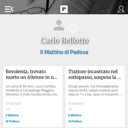
menu_open
Carlo Bellotto
Il Mattino di Padova
Bovolenta, trovato 
Trattore incastrato nel 
morto un 69enne in un 
sottopasso, sospesa la 
canale: probabile 
circolazione ferroviaria
Un uomo di 69 anni, Lucio Carlotto, 
Disagi pesanti, ma fortunatamente 
malore in bici
residente a Campolongo Maggiore 
nessun ferito, sabato mattina poco 
(Venezia), è stato trovato senza vita 
dopo le 7 a Este, dove un trasporto 
nella prima mattinata di oggi, 1 
eccezionale, composto da un trattore 
agosto, in...
agricolo...
01.08.2026
01.08.2026
10
10
Il Mattino
Il Mattino
di Padova
di Padova