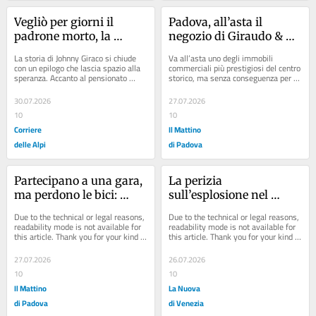
Vegliò per giorni il 
Padova, all’asta il 
padrone morto, la 
negozio di Giraudo & 
cagnolina Linda 
Company: in vendita 
La storia di Johnny Giraco si chiude 
Va all’asta uno degli immobili 
adottata dai vicini di 
solo i muri della storica 
con un epilogo che lascia spazio alla 
commerciali più prestigiosi del centro 
speranza. Accanto al pensionato 
storico, ma senza conseguenza per 
casa: «Salvata dal 
boutique
spagnolo di 70 anni, trovato senza 
l’attività che vi opera. A essere 
canile»
vita...
messo...
30.07.2026
27.07.2026
10
10
Corriere
Il Mattino
delle Alpi
di Padova
Partecipano a una gara, 
La perizia 
ma perdono le bici: 
sull’esplosione nel 
rubate durante la 
Veronese che uccise tre 
Due to the technical or legal reasons, 
Due to the technical or legal reasons, 
premiazione
poliziotti: «Fu una 
readability mode is not available for 
readability mode is not available for 
this article. Thank you for your kind 
this article. Thank you for your kind 
trappola per uccidere»
understanding.
understanding.
27.07.2026
26.07.2026
10
10
Il Mattino
La Nuova
di Padova
di Venezia