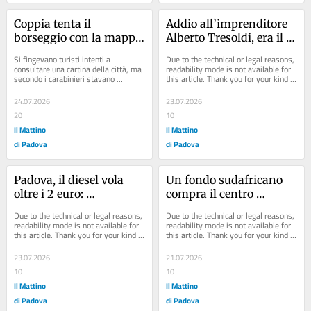
Coppia tenta il 
Addio all’imprenditore 
borseggio con la mappa 
Alberto Tresoldi, era il re 
come paravento: a 
del metalli
Si fingevano turisti intenti a 
Due to the technical or legal reasons, 
fermare i ladri un 
consultare una cartina della città, ma 
readability mode is not available for 
secondo i carabinieri stavano 
this article. Thank you for your kind 
carabiniere fuori 
mettendo in atto un collaudato 
understanding.
servizio
stratagemma per...
24.07.2026
23.07.2026
20
10
Il Mattino
Il Mattino
di Padova
di Padova
Padova, il diesel vola 
Un fondo sudafricano 
oltre i 2 euro: 
compra il centro 
l’autotrasporto chiede di 
Centurie di San Giorgio 
Due to the technical or legal reasons, 
Due to the technical or legal reasons, 
rivedere i contratti
in Bosco
readability mode is not available for 
readability mode is not available for 
this article. Thank you for your kind 
this article. Thank you for your kind 
understanding.
understanding.
23.07.2026
21.07.2026
10
10
Il Mattino
Il Mattino
di Padova
di Padova