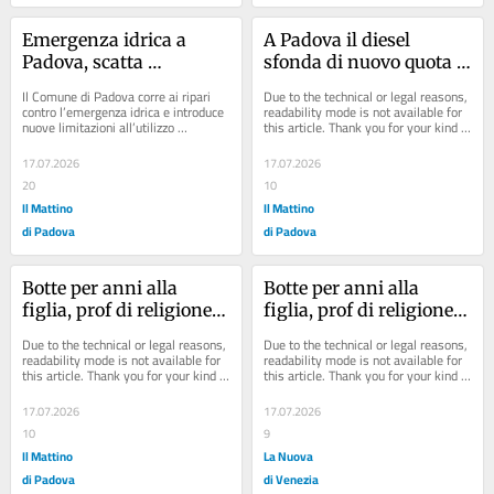
Emergenza idrica a 
A Padova il diesel 
Padova, scatta 
sfonda di nuovo quota 2 
l’ordinanza: vietati 
euro: la mappa 
Il Comune di Padova corre ai ripari 
Due to the technical or legal reasons, 
sprechi e limitato l’uso 
aggiornata dei prezzi
contro l’emergenza idrica e introduce 
readability mode is not available for 
nuove limitazioni all’utilizzo 
this article. Thank you for your kind 
dell’acqua potabile
dell’acqua potabile. Il sindaco 
understanding.
Sergio...
17.07.2026
17.07.2026
20
10
Il Mattino
Il Mattino
di Padova
di Padova
Botte per anni alla 
Botte per anni alla 
figlia, prof di religione 
figlia, prof di religione 
condannato a 4 anni
condannato a 4 anni
Due to the technical or legal reasons, 
Due to the technical or legal reasons, 
readability mode is not available for 
readability mode is not available for 
this article. Thank you for your kind 
this article. Thank you for your kind 
understanding.
understanding.
17.07.2026
17.07.2026
10
9
Il Mattino
La Nuova
di Padova
di Venezia