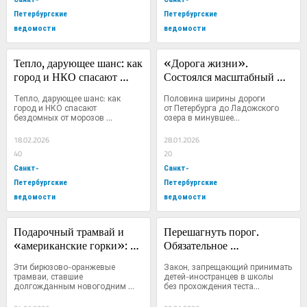
Петербургские
Петербургские
ведомости
ведомости
Тепло, дарующее шанс: как 
«Дорога жизни». 
город и НКО спасают 
Состоялся масштабный 
бездомных от морозов
марафон, посвященный 
Тепло, дарующее шанс: как 
Половина ширины дороги 
полному освобождению 
город и НКО спасают 
от Петербурга до Ладожского 
бездомных от морозов 
озера в минувшее...
Ленинграда от фашистской 
Февральские...
блокады
18.02.2026
28.01.2026
40
20
Санкт-
Санкт-
Петербургские
Петербургские
ведомости
ведомости
Подарочный трамвай и 
Перешагнуть порог. 
«американские горки»: 
Обязательное 
первая поездка по 
тестирование по русскому 
Эти бирюзово-оранжевые 
Закон, запрещающий принимать 
«Славянке»
языку для многих ребят-
трамваи, ставшие 
детей-иностранцев в школы 
долгожданным новогодним 
без прохождения теста...
иностранцев — серьезное 
подарком...
препятствие на пути 