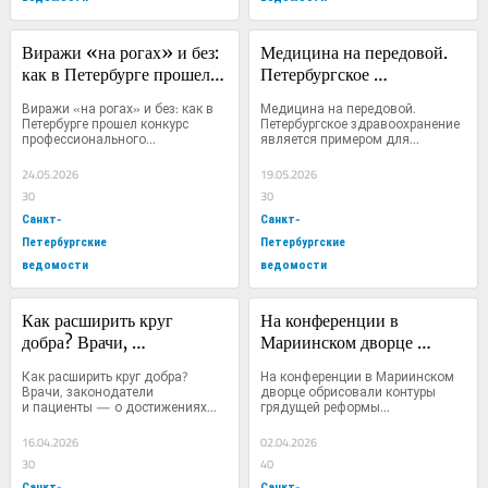
Виражи «на рогах» и без: 
Медицина на передовой. 
как в Петербурге прошел 
Петербургское 
конкурс 
здравоохранение является 
Виражи «на рогах» и без: как в 
Медицина на передовой. 
профессионального 
примером для других 
Петербурге прошел конкурс 
Петербургское здравоохранение 
профессионального...
является примером для...
мастерства водителей 
регионов, но и оно 
троллейбусов
нуждается в 
24.05.2026
19.05.2026
совершенствовании
30
30
Санкт-
Санкт-
Петербургские
Петербургские
ведомости
ведомости
Как расширить круг 
На конференции в 
добра? Врачи, 
Мариинском дворце 
законодатели и пациенты 
обрисовали контуры 
Как расширить круг добра? 
На конференции в Мариинском 
— о достижениях и 
грядущей реформы 
Врачи, законодатели 
дворце обрисовали контуры 
и пациенты — о достижениях...
грядущей реформы...
проблемах помощи редким 
социального питания
больным
16.04.2026
02.04.2026
30
40
Санкт-
Санкт-