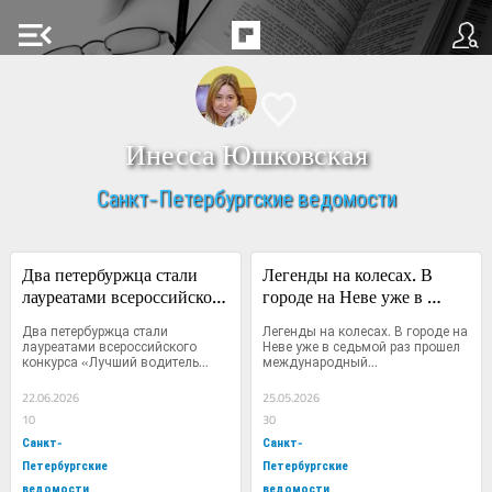
menu_open
Инесса Юшковская
Санкт-Петербургские ведомости
Два петербуржца стали 
Легенды на колесах. В 
лауреатами всероссийского 
городе на Неве уже в 
конкурса «Лучший 
седьмой раз прошел 
Два петербуржца стали 
Легенды на колесах. В городе на 
водитель троллейбуса»
международный 
лауреатами всероссийского 
Неве уже в седьмой раз прошел 
конкурса «Лучший водитель...
международный...
«ТранспортФест»
22.06.2026
25.05.2026
10
30
Санкт-
Санкт-
Петербургские
Петербургские
ведомости
ведомости