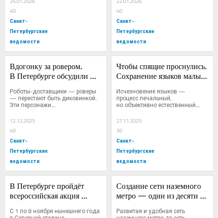
24.01.2026
22.01.2026
к школе
40
40
Санкт-
Санкт-
Петербургские
Петербургские
ведомости
ведомости
Вдогонку за ровером. 
Чтобы спящие проснулись. 
В Петербурге обсудили 
Сохранение языков малых 
правовой статус роботов-
народов требует 
Роботы-доставщики — роверы 
Исчезновение языков — 
доставщиков
значительных усилий
— перестают быть диковинкой. 
процесс печальный, 
Эти персонажи...
но объективно естественный...
12.12.2025
27.11.2025
40
30
Санкт-
Санкт-
Петербургские
Петербургские
ведомости
ведомости
В Петербурге пройдёт 
Создание сети наземного 
всероссийская акция 
метро — один из десяти 
«Большой 
приоритетов развития 
С 1 по 8 ноября нынешнего года 
Развитая и удобная сеть 
этнографический 
Петербурга
в Северной столице, 
наземного метро, то есть 