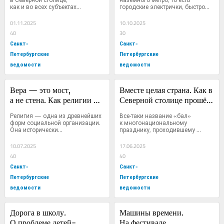
как и во всех субъектах...
городские электрички, быстро...
диктант»
01.11.2025
10.10.2025
40
30
Санкт-
Санкт-
Петербургские
Петербургские
ведомости
ведомости
Вера — это мост, 
Вместе целая страна. Как в 
а не стена. Как религии 
Северной столице прошёл 
соединяют «берега» 
VIII бал национальностей?
Религия — одна из древнейших 
Все‑таки название «бал» 
разных культур
форм социальной организации. 
к многонациональному 
Она исторически...
празднику, проходившему 
в День...
10.07.2025
17.06.2025
40
40
Санкт-
Санкт-
Петербургские
Петербургские
ведомости
ведомости
Дорога в школу. 
Машины времени. 
О проблеме детей-
На фестивале 