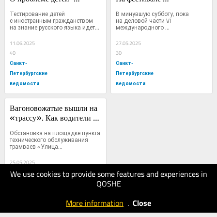
инофонов и условиях 
«ТранспортФест» 
Тестирование детей 
В минувшую субботу, пока 
для их адаптации
профессионалы обсудили 
с иностранным гражданством 
на деловой части VI 
на знание русского языка идет...
международного 
перспективы отрасли
транспортного...
11.06.2025
27.05.2025
40
30
Санкт-
Санкт-
Петербургские
Петербургские
ведомости
ведомости
Вагоновожатые вышли на 
«трассу». Как водители 
трамваев сдавали экзамен 
Обстановка на площадке пункта 
в ПТО «Шаврова»
технического обслуживания 
трамваев «Улица...
25.05.2025
We use cookies to provide some features and experiences in
40
QOSHE
Санкт-
Петербургские
More information
.
Close
ведомости