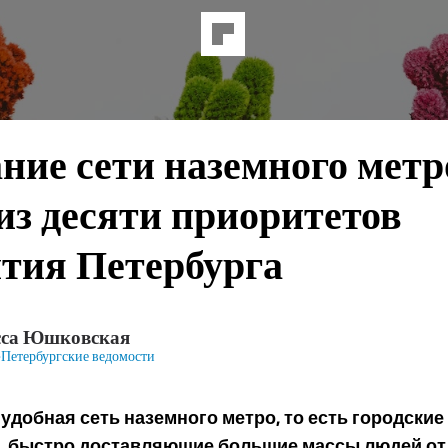
ние сети наземного мет
из десяти приоритетов
ития Петербурга
сса Юшковская
Петербургские ведомости
 удобная сеть наземного метро, то есть городские
, быстро доставляющие большие массы людей от 