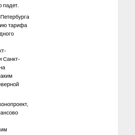
о падет.
-Петербурга
нию тарифа
дного
кт-
и Санкт-
на
таким
еверной
конопроект,
нансово
 им