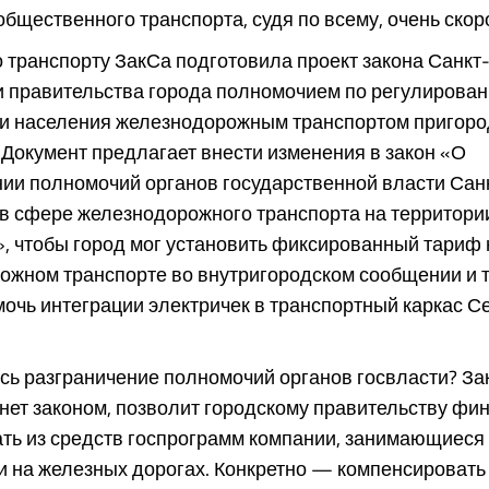
общественного транспорта, судя по всему, очень скор
 транспорту ЗакСа подготовила проект закона Санкт
и правительства города полномочием по регулирова
ки населения железнодорожным транспортом пригоро
Документ предлагает внести изменения в закон «О
нии полномочий органов государственной власти Сан
 в сфере железнодорожного транспорта на территори
, чтобы город мог установить фиксированный тариф 
ожном транспорте во внутригородском сообщении и 
очь интеграции электричек в транспортный каркас С
сь разграничение полномочий органов госвласти? За
анет законом, позволит городскому правительству фи
ть из средств госпрог­рамм компании, занимающиеся
и на железных дорогах. Конкретно — компенсировать