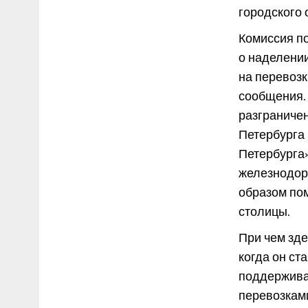
городского 
Комиссия по
о наделени
на перевоз
сообщения. 
разграниче
Петербурга
Петербурга»
железнодор
образом пом
столицы.
При чем зде
когда он ст
поддержива
перевозкам