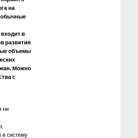
га на
ь обычные
 входит в
в развития
ные объемы
еских
ожан. Можно
ства с
я не
р,
 в систему