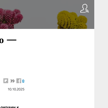
ро —
39
0
10.10.2025
окраин к