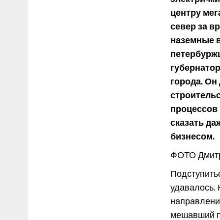
центру мег
север за в
наземные в
петербуржц
губернато
города. О
строительс
процессов 
сказать да
бизнесом.
ФОТО Дмит
Подступитьс
удавалось. 
направлени
мешавший п