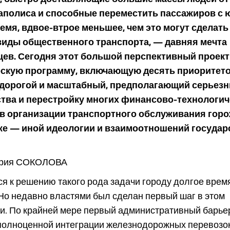
аполиса и способные переместить пассажиров с ю
ремя, вдвое-втрое меньшее, чем это могут сделат
иды общественного транспорта, — давняя мечта
ев. Сегодня этот большой перспективный проект
рскую программу, включающую десять приоритето
н дорогой и масштабный, предполагающий серьез
тва и перестройку многих финансово-технологич
в организации транспортного обслуживания гор
же — иной идеологии и взаимоотношений государ
рия СОКОЛОВА
я к решению такого рода задачи городу долгое врем
Но недавно властями был сделан первый шаг в этом
и. По крайней мере первый административный барье
олноценной интеграции железнодорожных перевозок