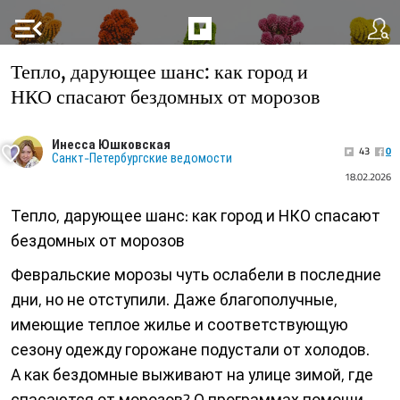
menu_open
Тепло, дарующее шанс: как город и
НКО спасают бездомных от морозов
Инесса Юшковская
43
0
Санкт-Петербургские ведомости
18.02.2026
Тепло, дарующее шанс: как город и НКО спасают
бездомных от морозов
Февральские морозы чуть ослабели в последние
дни, но не отступили. Даже благополучные,
имеющие теплое жилье и соответствующую
сезону одежду горожане подустали от холодов.
А как бездомные выживают на улице зимой, где
спасаются от морозов? О программах помощи