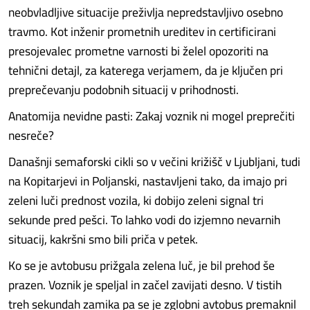
neobvladljive situacije preživlja nepredstavljivo osebno
travmo. Kot inženir prometnih ureditev in certificirani
presojevalec prometne varnosti bi želel opozoriti na
tehnični detajl, za katerega verjamem, da je ključen pri
preprečevanju podobnih situacij v prihodnosti.
Anatomija nevidne pasti: Zakaj voznik ni mogel preprečiti
nesreče?
Današnji semaforski cikli so v večini križišč v Ljubljani, tudi
na Kopitarjevi in Poljanski, nastavljeni tako, da imajo pri
zeleni luči prednost vozila, ki dobijo zeleni signal tri
sekunde pred pešci. To lahko vodi do izjemno nevarnih
situacij, kakršni smo bili priča v petek.
Ko se je avtobusu prižgala zelena luč, je bil prehod še
prazen. Voznik je speljal in začel zavijati desno. V tistih
treh sekundah zamika pa se je zglobni avtobus premaknil