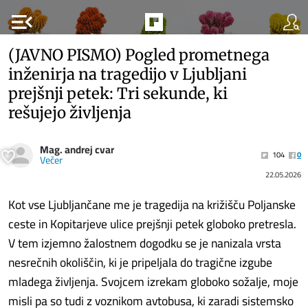
menu_open
(JAVNO PISMO) Pogled prometnega
inženirja na tragedijo v Ljubljani
prejšnji petek: Tri sekunde, ki
rešujejo življenja
Mag. andrej cvar
104
0
Večer
22.05.2026
Kot vse Ljubljančane me je tragedija na križišču Poljanske
ceste in Kopitarjeve ulice prejšnji petek globoko pretresla.
V tem izjemno žalostnem dogodku se je nanizala vrsta
nesrečnih okoliščin, ki je pripeljala do tragične izgube
mladega življenja. Svojcem izrekam globoko sožalje, moje
misli pa so tudi z voznikom avtobusa, ki zaradi sistemsko