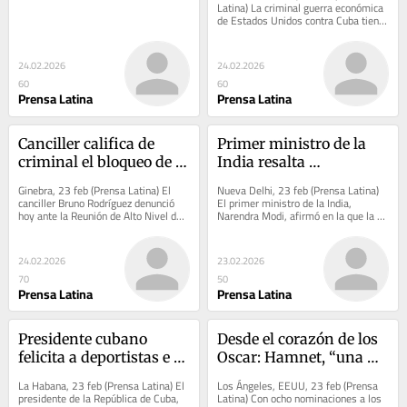
Latina) La criminal guerra económica 
de Estados Unidos contra Cuba tiene 
a la economía de la isla 
semiparalizada,...
24.02.2026
24.02.2026
60
60
Prensa Latina
Prensa Latina
Canciller califica de 
Primer ministro de la 
criminal el bloqueo de 
India resalta 
combustible a Cuba
importancia de 
Ginebra, 23 feb (Prensa Latina) El 
Nueva Delhi, 23 feb (Prensa Latina) 
Inteligencia Artificial
canciller Bruno Rodríguez denunció 
El primer ministro de la India, 
hoy ante la Reunión de Alto Nivel del 
Narendra Modi, afirmó en la que la 
Grupo de Amigos en Defensa de la 
inteligencia artificial pertenece a la 
Carta...
misma...
24.02.2026
23.02.2026
70
50
Prensa Latina
Prensa Latina
Presidente cubano 
Desde el corazón de los 
felicita a deportistas e 
Oscar: Hamnet, “una 
integrantes del Inder
bellísima obra maestra”
La Habana, 23 feb (Prensa Latina) El 
Los Ángeles, EEUU, 23 feb (Prensa 
presidente de la República de Cuba, 
Latina) Con ocho nominaciones a los 