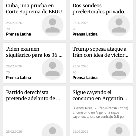
Cuba, una prueba en 
Dos sondeos 
Corte Suprema de EEUU
preelectorales privados 
con diferentes 
25.02.2026
25.02.2026
resultados en Perú
70
70
Prensa Latina
Prensa Latina
Piden examen 
Trump sopesa ataque a 
siquiátrico para los 36 
Irán con idea de victoria 
candidatos a 
fácil
25.02.2026
25.02.2026
Presidencia de Perú
70
70
Prensa Latina
Prensa Latina
Partido derechista 
Sigue cayendo el 
pretende adelanto de 
consumo en Argentina, 
relevo presidencial en 
mal síntoma económico
Buenos Aires, 25 feb (Prensa Latina) 
Perú
El consumo en Argentina sigue 
cayendo, ahora se contrajo 0,8 por 
ciento interanual en enero la cual 
complica hoy...
25.02.2026
25.02.2026