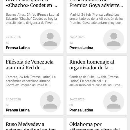
«Chacho» Coudet en 
Premios Goya advierten 
reemplazo de Gallardo
sobre Gaza, Ucrania y 
Buenos Aires, 24 feb (Prensa Latina) 
Madrid, 24 feb (Prensa Latina) Los 
ICE
Eduardo “Chacho” Coudet es hoy la 
presentadores de la 40 edición de los 
elección de la dirigencia de River 
Premios Goya, adelantaron hoy que 
Plate para ocupar el puesto de DT 
están abiertos a hablar de temas 
que...
de...
24.02.2026
24.02.2026
60
50
Prensa Latina
Prensa Latina
Filósofa de Venezuela 
Rinden homenaje al 
asumirá Red de 
organizador de la 
Intelectuales y Artistas
Guerra del 95 José Martí
Caracas, 24 feb (Prensa Latina) La 
Santiago de Cuba, 24 feb. (Prensa 
académica venezolana Ximena 
Latina) En ocasión del 131 
González Broquen asumirá la 
aniversario del reinicio de las luchas 
coordinación internacional de la Red 
por la independencia de Cuba, el 
de Intelectuales y...
pueblo rindió...
24.02.2026
24.02.2026
60
60
Prensa Latina
Prensa Latina
Ruso Medvedev a 
Oklahoma por 
octavos de final en tenis 
afianzarse en cima del 