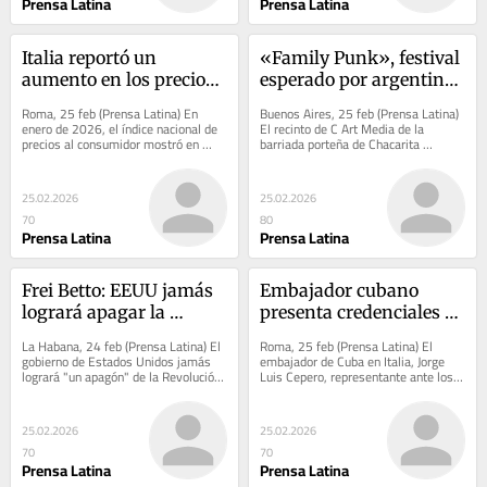
Prensa Latina
Prensa Latina
Italia reportó un 
«Family Punk», festival 
aumento en los precios 
esperado por argentinos 
al consumidor
amantes del género
Roma, 25 feb (Prensa Latina) En 
Buenos Aires, 25 feb (Prensa Latina) 
enero de 2026, el índice nacional de 
El recinto de C Art Media de la 
precios al consumidor mostró en 
barriada porteña de Chacarita 
Italia un aumento intermensual del 
acogerá el domingo el primer festival 
0,4 por...
“Family...
25.02.2026
25.02.2026
70
80
Prensa Latina
Prensa Latina
Frei Betto: EEUU jamás 
Embajador cubano 
logrará apagar la 
presenta credenciales 
Revolución cubana
ante organismo de ONU
La Habana, 24 feb (Prensa Latina) El 
Roma, 25 feb (Prensa Latina) El 
gobierno de Estados Unidos jamás 
embajador de Cuba en Italia, Jorge 
logrará "un apagón" de la Revolución 
Luis Cepero, representante ante los 
cubana porque es un proyecto 
organismos de Naciones Unidas en 
asumido...
Roma,...
25.02.2026
25.02.2026
70
70
Prensa Latina
Prensa Latina