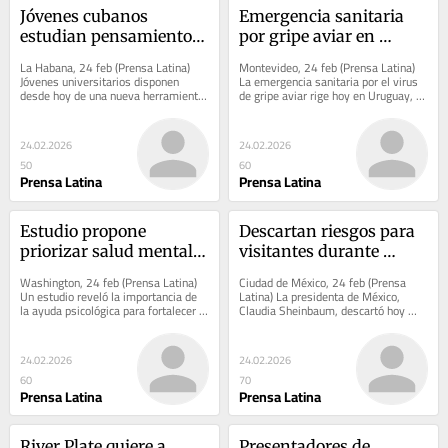
Jóvenes cubanos 
Emergencia sanitaria 
estudian pensamiento 
por gripe aviar en 
de líder de la Revolución 
Uruguay
La Habana, 24 feb (Prensa Latina) 
Montevideo, 24 feb (Prensa Latina) 
(+Foto)
Jóvenes universitarios disponen 
La emergencia sanitaria por el virus 
desde hoy de una nueva herramienta 
de gripe aviar rige hoy en Uruguay, 
para el estudio del pensamiento del 
según decretó el Ministerio de...
líder de la...
24.02.2026
24.02.2026
50
60
Prensa Latina
Prensa Latina
Estudio propone 
Descartan riesgos para 
priorizar salud mental 
visitantes durante 
ante diagnóstico de 
Mundial de Fútbol en 
Washington, 24 feb (Prensa Latina) 
Ciudad de México, 24 feb (Prensa 
cáncer
México
Un estudio reveló la importancia de 
Latina) La presidenta de México, 
la ayuda psicológica para fortalecer la 
Claudia Sheinbaum, descartó hoy 
salud mental de los pacientes...
riesgos para quienes visiten 
Guadalajara, en el...
24.02.2026
24.02.2026
60
70
Prensa Latina
Prensa Latina
River Plate quiere a 
Presentadores de 