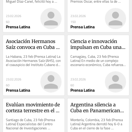
Miguel Díaz-Canel, felicitó hoy a 
Premios Oscar, entre ellas la de 
atletas, profesores y trabajadores 
Mejor película, Hamnet es hoy una 
del...
fuerte...
23.02.2026
23.02.2026
60
150
Prensa Latina
Prensa Latina
Asociación Hermanos 
Ciencia e innovación 
Saíz convoca en Cuba a 
impulsan en Cuba una 
premio literario
gastronomía sostenible
La Habana, 23 feb (Prensa Latina) La 
Camagüey, Cuba, 23 feb (Prensa 
Asociación Hermanos Saíz (AHS), con 
Latina) En medio de un complejo 
el coauspicio del Instituto Cubano del 
escenario económico, Cuba refuerza 
Libro y la Casa Editora Abril,...
hoy su apuesta por la ciencia e 
innovación como...
23.02.2026
23.02.2026
60
60
Prensa Latina
Prensa Latina
Evalúan movimiento de 
Argentina silencia a 
corteza terrestre en el 
Cuba en Panamericano 
Oriente de Cuba
de sóftbol masculino
Santiago de Cuba, 23 feb (Prensa 
Montería, Colombia, 23 feb (Prensa 
Latina) Especialistas del Centro 
Latina) Argentina derrotó hoy 6-0 a 
Nacional de Investigaciones 
Cuba en el cierre de la fase 