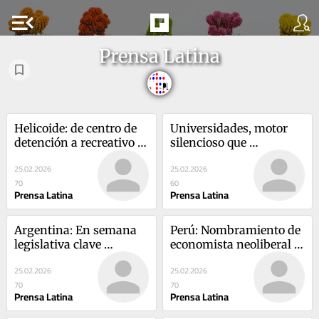
menu_open
Prensa Latina
Helicoide: de centro de 
Universidades, motor 
detención a recreativo 
silencioso que 
cultural en Venezuela
reconfigura la economía
25.02.2026
25.02.2026
70
60
Prensa Latina
Prensa Latina
Argentina: En semana 
Perú: Nombramiento de 
legislativa clave 
economista neoliberal 
peronismo se debilita en 
genera controversia
25.02.2026
25.02.2026
Senado
70
70
Prensa Latina
Prensa Latina