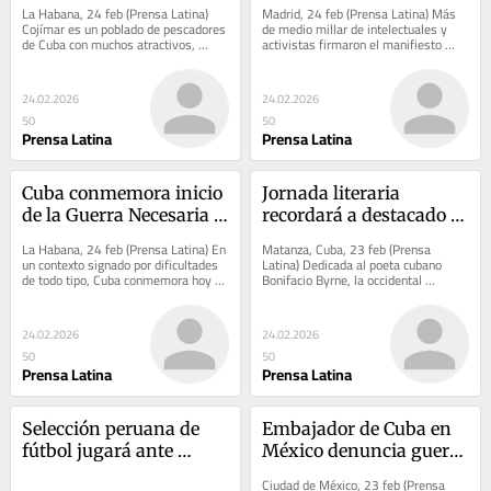
España
La Habana, 24 feb (Prensa Latina) 
Madrid, 24 feb (Prensa Latina) Más 
Cojímar es un poblado de pescadores 
de medio millar de intelectuales y 
de Cuba con muchos atractivos, 
activistas firmaron el manifiesto 
cuando hoy tiene un turismo muy 
“Dejad vivir a Cuba: Por la vida, la...
particular...
24.02.2026
24.02.2026
50
50
Prensa Latina
Prensa Latina
Cuba conmemora inicio 
Jornada literaria 
de la Guerra Necesaria 
recordará a destacado 
de 1895
poeta cubano
La Habana, 24 feb (Prensa Latina) En 
Matanza, Cuba, 23 feb (Prensa 
un contexto signado por dificultades 
Latina) Dedicada al poeta cubano 
de todo tipo, Cuba conmemora hoy el 
Bonifacio Byrne, la occidental 
reinicio en 1895 de la gesta...
provincia de Matanzas alista hoy la 
primera edición de...
24.02.2026
24.02.2026
50
50
Prensa Latina
Prensa Latina
Selección peruana de 
Embajador de Cuba en 
fútbol jugará ante 
México denuncia guerra 
Honduras y Senegal
económica de EEUU
Ciudad de México, 23 feb (Prensa 