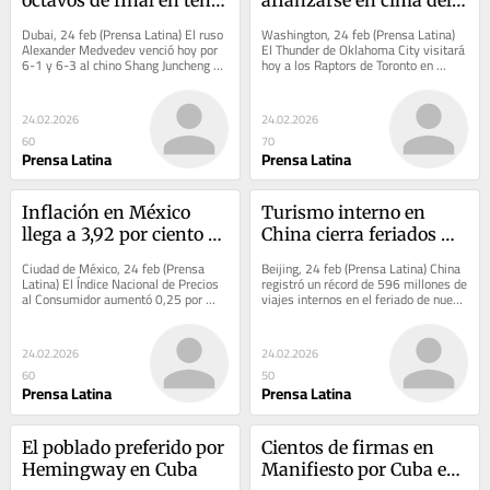
de Dubai
Oeste en NBA
Dubai, 24 feb (Prensa Latina) El ruso 
Washington, 24 feb (Prensa Latina) 
Alexander Medvedev venció hoy por 
El Thunder de Oklahoma City visitará 
6-1 y 6-3 al chino Shang Juncheng y 
hoy a los Raptors de Toronto en 
accedió a los octavos de final del...
busca de una victoria que lo consolide 
en la...
24.02.2026
24.02.2026
60
70
Prensa Latina
Prensa Latina
Inflación en México 
Turismo interno en 
llega a 3,92 por ciento 
China cierra feriados 
en primera mitad 
con cifras récord
Ciudad de México, 24 feb (Prensa 
Beijing, 24 feb (Prensa Latina) China 
febrero
Latina) El Índice Nacional de Precios 
registró un récord de 596 millones de 
al Consumidor aumentó 0,25 por 
viajes internos en el feriado de nueve 
ciento en la primera quincena de 
días y los turistas gastaron 803...
febrero...
24.02.2026
24.02.2026
60
50
Prensa Latina
Prensa Latina
El poblado preferido por 
Cientos de firmas en 
Hemingway en Cuba
Manifiesto por Cuba en 