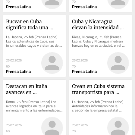
70
70
Prensa Latina
Prensa Latina
Bucear en Cuba 
Cuba y Nicaragua 
significa toda una 
elevan la intensidad 
aventura turística
hacia el Clásico Mundial
La Habana, 25 feb (Prensa Latina) 
Rivas, Nicaragua, 25 feb (Prensa 
Las características de Cuba, sus 
Latina) Cuba y Nicaragua medirán 
innumerables cayos y sistemas de la 
fuerzas hoy en esta ciudad, en el 
plataforma insular permiten que hoy 
tercer pulso de su serie amistosa con 
la...
rumbo al VI...
25.02.2026
25.02.2026
60
70
Prensa Latina
Prensa Latina
Destacan en Italia 
Crean en Cuba sistema 
avances en 
transportista para 
tratamientos de 
empleados de salud
Roma, 25 feb (Prensa Latina) Los 
La Habana, 25 feb (Prensa Latina) 
enfermedades raras
avances logrados en Italia para el 
Autoridades informaron hoy la 
enfrentamiento a las enfermedades 
creación de la empresa estatal 
raras será el tema de un evento que 
Transmed que facilita la movilidad 
se...
del personal de la...
25.02.2026
25.02.2026
60
70