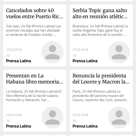
Cancelados sobre 40 
Serbia Topic gana salto 
vuelos entre Puerto Rico 
alto en reunión atlética 
y EEUU por nevadas
de Banská Bystrica.
San Juan, 24 feb (Prensa Latina) Las 
Bratislava, 24 feb (Prensa Latina) La 
enormes nevadas que han afectado 
serbia Angelina Topic ganó hoy el 
el nordeste de Estados Unidos 
salto alto femenino de la reunión 
provocaron hoy la cancelación de 41 
atlética eslovaca bajo techo de 
vuelos entre...
Banská...
25.02.2026
25.02.2026
70
70
Prensa Latina
Prensa Latina
Presentan en La 
Renuncia la presidenta 
Habana libro memoria 
del Louvre y Macron la 
de la nacionalidad 
acepta
La Habana, 24 feb (Prensa Latina) El 
París, 24 feb (Prensa Latina) La 
cubana
libro Memoria de la nación cubana: 
presidenta del parisino museo del 
formación y liberación, fue 
Louvre, Laurence des Cars, presentó 
presentado hoy en el memorial José 
hoy su dimisión al jefe del Estado 
Martí, en...
francés,...
25.02.2026
25.02.2026
70
70
Prensa Latina
Prensa Latina